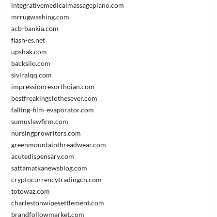
integrativemedicalmassageplano.com
mrrugwashing.com
acb-bankia.com
flash-es.net
upshak.com
backsilo.com
siviralqq.com
impressionresorthoian.com
bestfreakingclothesever.com
falling-film-evaporator.com
sumuslawfirm.com
nursingprowriters.com
greenmountainthreadwear.com
acutedispensary.com
sattamatkanewsblog.com
cryptocurrencytradingcn.com
totowaz.com
charlestonwipesettlement.com
brandfollowmarket.com