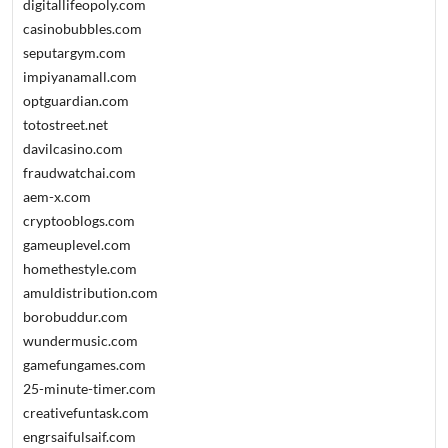
digitallifeopoly.com
casinobubbles.com
seputargym.com
impiyanamall.com
optguardian.com
totostreet.net
davilcasino.com
fraudwatchai.com
aem-x.com
cryptooblogs.com
gameuplevel.com
homethestyle.com
amuldistribution.com
borobuddur.com
wundermusic.com
gamefungames.com
25-minute-timer.com
creativefuntask.com
engrsaifulsaif.com