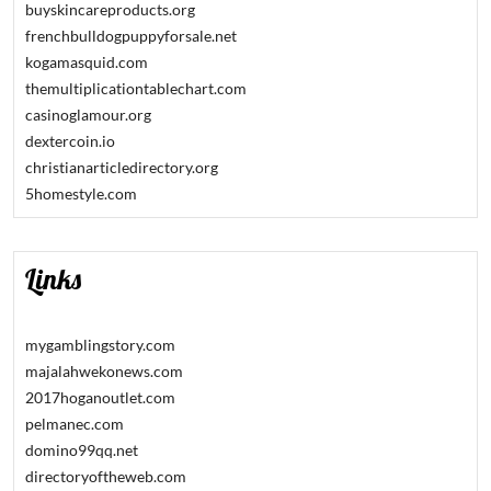
buyskincareproducts.org
frenchbulldogpuppyforsale.net
kogamasquid.com
themultiplicationtablechart.com
casinoglamour.org
dextercoin.io
christianarticledirectory.org
5homestyle.com
Links
mygamblingstory.com
majalahwekonews.com
2017hoganoutlet.com
pelmanec.com
domino99qq.net
directoryoftheweb.com