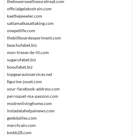
thetowerswellnessretreat.com
officialgelatostrain.com
kaethejeweler.com
sattamatkasattaking.com
onepetlife.com
thebillboardexperiment.com
beachufabet.biz
mon-tresse-de-lit.com
sugarufabet.biz
boxufabet.biz
topgearautoservices.net
figurine-jouet.com
your-facebook-address.com
perroquet-ma-passion.com
modrenlivinghome.com
instadatahelpainews.com
geekdailies.com
merchrain.com
kmbb28.com