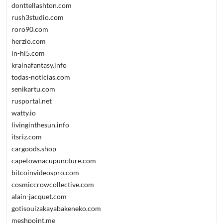
donttellashton.com
rush3studio.com
roro90.com
herzio.com
in-hi5.com
krainafantasy.info
todas-noticias.com
senikartu.com
rusportal.net
watty.io
livinginthesun.info
itsriz.com
cargoods.shop
capetownacupuncture.com
bitcoinvideospro.com
cosmiccrowcollective.com
alain-jacquet.com
gotisouizakayabakeneko.com
meshpoint.me