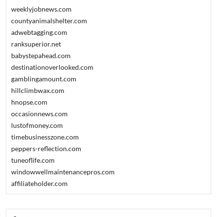
weeklyjobnews.com
countyanimalshelter.com
adwebtagging.com
ranksuperior.net
babystepahead.com
destinationoverlooked.com
gamblingamount.com
hillclimbwax.com
hnopse.com
occasionnews.com
lustofmoney.com
timebusinesszone.com
peppers-reflection.com
tuneoflife.com
windowwellmaintenancepros.com
affiliateholder.com