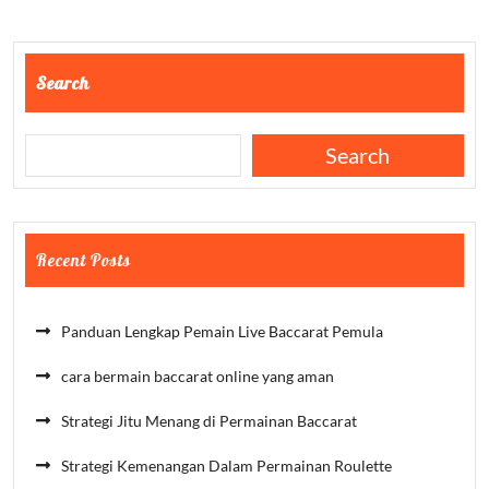
Search
Search
Recent Posts
Panduan Lengkap Pemain Live Baccarat Pemula
cara bermain baccarat online yang aman
Strategi Jitu Menang di Permainan Baccarat
Strategi Kemenangan Dalam Permainan Roulette