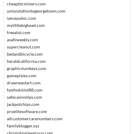
cheapbtcminers.com
unionstationtogeorgetown.com
iamayudoc.com
mylittlebighead.com
freealot.com
asahiweekly.com
supercleanut.com
bedandbicycle.com
heraldcalifornia.com
graphicmonkeys.com
gamepixies.com
drawneastart.com
fasthokislot88.com
safecasinotips.com
jackpotchips.com
proelitesoftware.com
allcustomercarenumbers.com
familyblogger.xyz
chrisjohnslawgroup.com