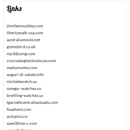
Links
jimsfamousbbq.com
libertywalk-usa.com
australiamovie.net
gizmobird.co.uk
mp3djsong.com
coursdanglaistoulouse.com
neptunuslex.com
auguri-di-natale.info
michelewatch.us
omega--watches.us
breitling-watches.us
tgarnettcentrallautoads.com
fixadvert.com
autopluz.co
save3time-c.com