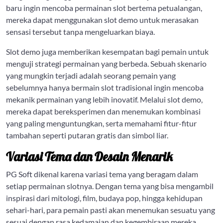
baru ingin mencoba permainan slot bertema petualangan,
mereka dapat menggunakan slot demo untuk merasakan
sensasi tersebut tanpa mengeluarkan biaya.
Slot demo juga memberikan kesempatan bagi pemain untuk
menguji strategi permainan yang berbeda. Sebuah skenario
yang mungkin terjadi adalah seorang pemain yang
sebelumnya hanya bermain slot tradisional ingin mencoba
mekanik permainan yang lebih inovatif. Melalui slot demo,
mereka dapat bereksperimen dan menemukan kombinasi
yang paling menguntungkan, serta memahami fitur-fitur
tambahan seperti putaran gratis dan simbol liar.
Variasi Tema dan Desain Menarik
PG Soft dikenal karena variasi tema yang beragam dalam
setiap permainan slotnya. Dengan tema yang bisa mengambil
inspirasi dari mitologi, film, budaya pop, hingga kehidupan
sehari-hari, para pemain pasti akan menemukan sesuatu yang
sesuai dengan rasa kedamaian dan kegembiraan mereka.