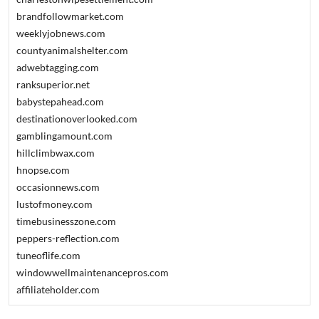
brandfollowmarket.com
weeklyjobnews.com
countyanimalshelter.com
adwebtagging.com
ranksuperior.net
babystepahead.com
destinationoverlooked.com
gamblingamount.com
hillclimbwax.com
hnopse.com
occasionnews.com
lustofmoney.com
timebusinesszone.com
peppers-reflection.com
tuneoflife.com
windowwellmaintenancepros.com
affiliateholder.com