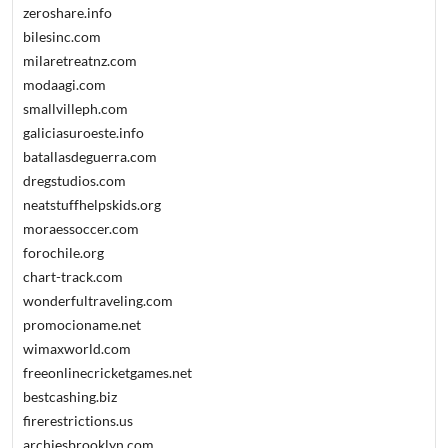
zeroshare.info
bilesinc.com
milaretreatnz.com
modaagi.com
smallvilleph.com
galiciasuroeste.info
batallasdeguerra.com
dregstudios.com
neatstuffhelpskids.org
moraessoccer.com
forochile.org
chart-track.com
wonderfultraveling.com
promocioname.net
wimaxworld.com
freeonlinecricketgames.net
bestcashing.biz
firerestrictions.us
archiesbrooklyn.com