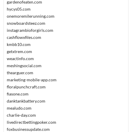
gardenofeaten.com
hycys05.com
onemoremilerunning.com
snowboardsteez.com
instagrambioforgirls.com
cashflowxfiles.com
kmbb10.com
getxtrem.com
weactinfo.com
meshingsocial.com
thearguer.com
marketing-mobile-app.com
floralpunchcraft.com
fiasone.com
danktankbattery.com
mealudo.com
charlie-day.com
livedirectbettingpoker.com
foxbusinessupdate.com