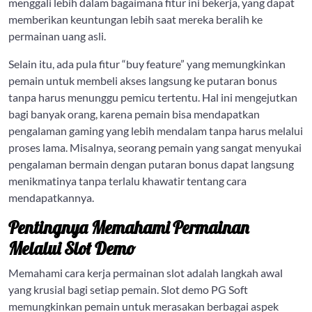
menggali lebih dalam bagaimana fitur ini bekerja, yang dapat
memberikan keuntungan lebih saat mereka beralih ke
permainan uang asli.
Selain itu, ada pula fitur “buy feature” yang memungkinkan
pemain untuk membeli akses langsung ke putaran bonus
tanpa harus menunggu pemicu tertentu. Hal ini mengejutkan
bagi banyak orang, karena pemain bisa mendapatkan
pengalaman gaming yang lebih mendalam tanpa harus melalui
proses lama. Misalnya, seorang pemain yang sangat menyukai
pengalaman bermain dengan putaran bonus dapat langsung
menikmatinya tanpa terlalu khawatir tentang cara
mendapatkannya.
Pentingnya Memahami Permainan
Melalui Slot Demo
Memahami cara kerja permainan slot adalah langkah awal
yang krusial bagi setiap pemain. Slot demo PG Soft
memungkinkan pemain untuk merasakan berbagai aspek