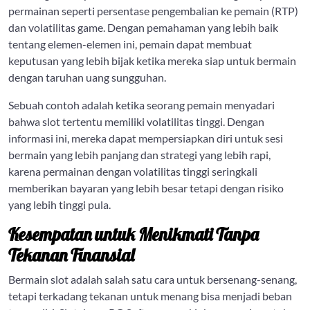
permainan seperti persentase pengembalian ke pemain (RTP)
dan volatilitas game. Dengan pemahaman yang lebih baik
tentang elemen-elemen ini, pemain dapat membuat
keputusan yang lebih bijak ketika mereka siap untuk bermain
dengan taruhan uang sungguhan.
Sebuah contoh adalah ketika seorang pemain menyadari
bahwa slot tertentu memiliki volatilitas tinggi. Dengan
informasi ini, mereka dapat mempersiapkan diri untuk sesi
bermain yang lebih panjang dan strategi yang lebih rapi,
karena permainan dengan volatilitas tinggi seringkali
memberikan bayaran yang lebih besar tetapi dengan risiko
yang lebih tinggi pula.
Kesempatan untuk Menikmati Tanpa
Tekanan Finansial
Bermain slot adalah salah satu cara untuk bersenang-senang,
tetapi terkadang tekanan untuk menang bisa menjadi beban