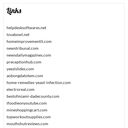
Links
helpdesksoftwares.net
lovabowl.net
homeimprovementit.com
newstribunal.com
newsdailymagazines.com
preceptionhub.com
yeezislides.com
aobongdatotem.com
home-remedies-yeast-infection.com
electroreal.com
bestofmiami-dadecounty.com
ifoodieonyoutube.com
mineshoppingcart.com
topworkoutsupplies.com
mouthshutreviews.com