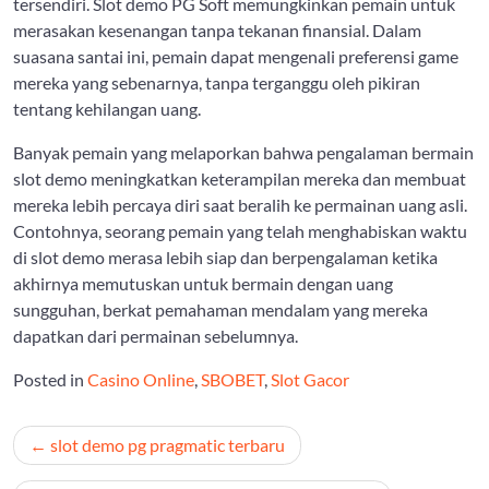
tersendiri. Slot demo PG Soft memungkinkan pemain untuk
merasakan kesenangan tanpa tekanan finansial. Dalam
suasana santai ini, pemain dapat mengenali preferensi game
mereka yang sebenarnya, tanpa terganggu oleh pikiran
tentang kehilangan uang.
Banyak pemain yang melaporkan bahwa pengalaman bermain
slot demo meningkatkan keterampilan mereka dan membuat
mereka lebih percaya diri saat beralih ke permainan uang asli.
Contohnya, seorang pemain yang telah menghabiskan waktu
di slot demo merasa lebih siap dan berpengalaman ketika
akhirnya memutuskan untuk bermain dengan uang
sungguhan, berkat pemahaman mendalam yang mereka
dapatkan dari permainan sebelumnya.
Posted in
Casino Online
,
SBOBET
,
Slot Gacor
Post
slot demo pg pragmatic terbaru
navigation