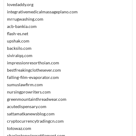
lovedaddy.org
integrativemedicalmassageplano.com
mrrugwashing.com
acb-bankia.com
flash-es.net
upshak.com
backsilo.com
siviralqq.com
impressionresorthoian.com
bestfreakingclothesever.com
falling-film-evaporator.com
sumuslawfirm.com
nursingprowriters.com
greenmountainthreadwear.com
acutedispensary.com
sattamatkanewsblog.com
cryptocurrencytradingcn.com
totowaz.com
charlestonwipesettlement.com