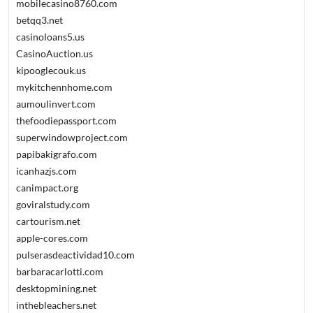
mobilecasino8760.com
betqq3.net
casinoloans5.us
CasinoAuction.us
kipooglecouk.us
mykitchennhome.com
aumoulinvert.com
thefoodiepassport.com
superwindowproject.com
papibakigrafo.com
icanhazjs.com
canimpact.org
goviralstudy.com
cartourism.net
apple-cores.com
pulserasdeactividad10.com
barbaracarlotti.com
desktopmining.net
inthebleachers.net