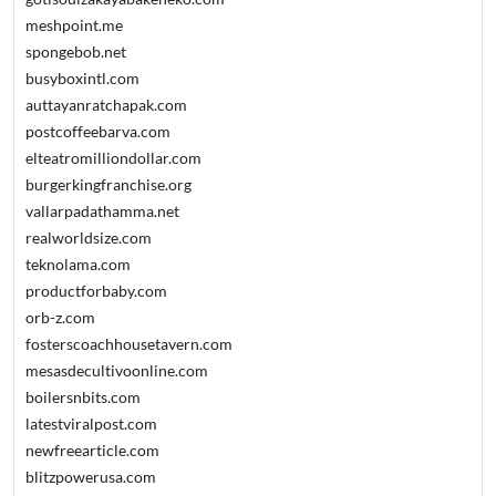
meshpoint.me
spongebob.net
busyboxintl.com
auttayanratchapak.com
postcoffeebarva.com
elteatromilliondollar.com
burgerkingfranchise.org
vallarpadathamma.net
realworldsize.com
teknolama.com
productforbaby.com
orb-z.com
fosterscoachhousetavern.com
mesasdecultivoonline.com
boilersnbits.com
latestviralpost.com
newfreearticle.com
blitzpowerusa.com