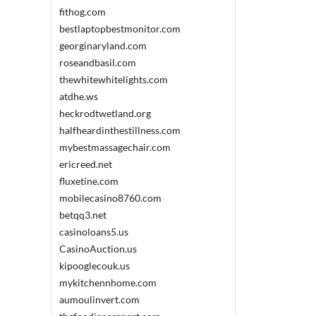
fithog.com
bestlaptopbestmonitor.com
georginaryland.com
roseandbasil.com
thewhitewhitelights.com
atdhe.ws
heckrodtwetland.org
halfheardinthestillness.com
mybestmassagechair.com
ericreed.net
fluxetine.com
mobilecasino8760.com
betqq3.net
casinoloans5.us
CasinoAuction.us
kipooglecouk.us
mykitchennhome.com
aumoulinvert.com