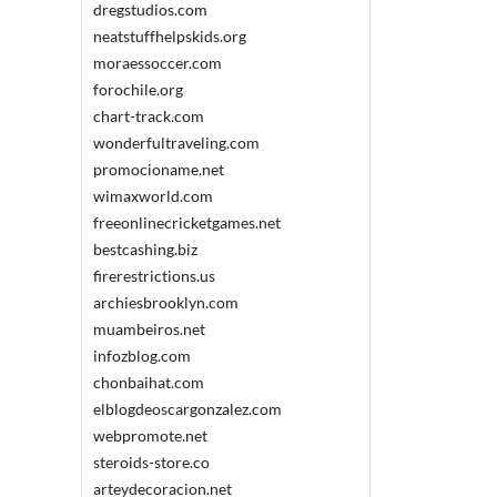
dregstudios.com
neatstuffhelpskids.org
moraessoccer.com
forochile.org
chart-track.com
wonderfultraveling.com
promocioname.net
wimaxworld.com
freeonlinecricketgames.net
bestcashing.biz
firerestrictions.us
archiesbrooklyn.com
muambeiros.net
infozblog.com
chonbaihat.com
elblogdeoscargonzalez.com
webpromote.net
steroids-store.co
arteydecoracion.net