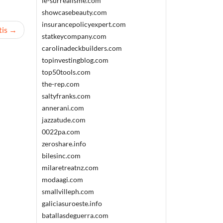
le-surrealisme.com
showcasebeauty.com
insurancepolicyexpert.com
tis
statkeycompany.com
carolinadeckbuilders.com
topinvestingblog.com
top50tools.com
the-rep.com
saltyfranks.com
annerani.com
jazzatude.com
0022pa.com
zeroshare.info
bilesinc.com
milaretreatnz.com
modaagi.com
smallvilleph.com
galiciasuroeste.info
batallasdeguerra.com