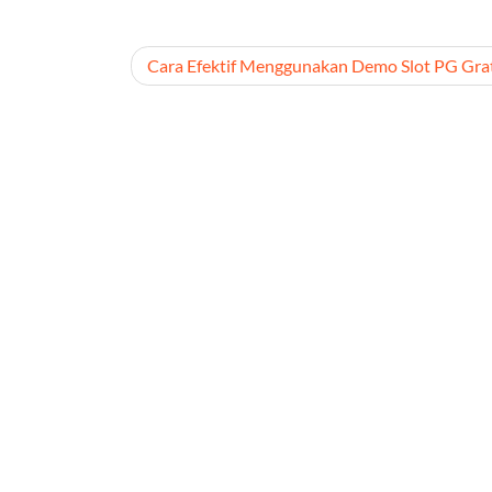
Cara Efektif Menggunakan Demo Slot PG Gra