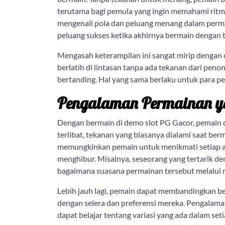
terutama bagi pemula yang ingin memahami ritme
mengenali pola dan peluang menang dalam permai
peluang sukses ketika akhirnya bermain dengan 
Mengasah keterampilan ini sangat mirip dengan c
berlatih di lintasan tanpa ada tekanan dari peno
bertanding. Hal yang sama berlaku untuk para p
Pengalaman Permainan ya
Dengan bermain di demo slot PG Gacor, pemain 
terlibat, tekanan yang biasanya dialami saat ber
memungkinkan pemain untuk menikmati setiap as
menghibur. Misalnya, seseorang yang tertarik de
bagaimana suasana permainan tersebut melalui
Lebih jauh lagi, pemain dapat membandingkan be
dengan selera dan preferensi mereka. Pengalama
dapat belajar tentang variasi yang ada dalam s