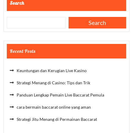
Search
Search
Recent Posts
Keuntungan dan Kerugian Live Kasino
Strategi Menang di Casino: Tips dan Trik
Panduan Lengkap Pemain Live Baccarat Pemula
cara bermain baccarat online yang aman
Strategi Jitu Menang di Permainan Baccarat