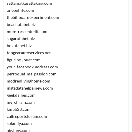
sattamatkasattaking.com
onepetlife.com
thebillboardexperiment.com
beachufabet.biz
mon-tresse-de-lit.com
sugarufabet.biz
boxufabet.biz
topgearautoservices.net
figurine-jouet.com
your-facebook-address.com
perroquet-ma-passion.com
modrenlivinghome.com
instadatahelpainews.com
geekdailies.com
merchrain.com
kmbb28.com
callreportsforum.com
sokmilya.com
abyluny.com