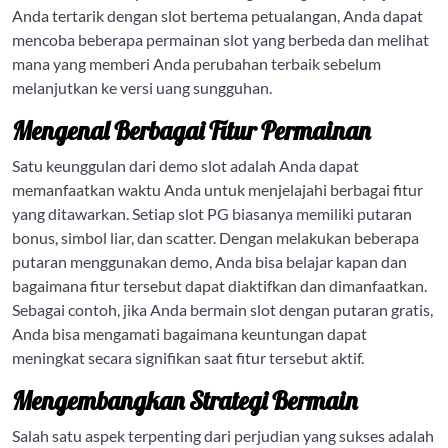
Anda tertarik dengan slot bertema petualangan, Anda dapat
mencoba beberapa permainan slot yang berbeda dan melihat
mana yang memberi Anda perubahan terbaik sebelum
melanjutkan ke versi uang sungguhan.
Mengenal Berbagai Fitur Permainan
Satu keunggulan dari demo slot adalah Anda dapat
memanfaatkan waktu Anda untuk menjelajahi berbagai fitur
yang ditawarkan. Setiap slot PG biasanya memiliki putaran
bonus, simbol liar, dan scatter. Dengan melakukan beberapa
putaran menggunakan demo, Anda bisa belajar kapan dan
bagaimana fitur tersebut dapat diaktifkan dan dimanfaatkan.
Sebagai contoh, jika Anda bermain slot dengan putaran gratis,
Anda bisa mengamati bagaimana keuntungan dapat
meningkat secara signifikan saat fitur tersebut aktif.
Mengembangkan Strategi Bermain
Salah satu aspek terpenting dari perjudian yang sukses adalah