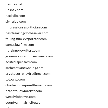
flash-es.net
upshak.com
backsilo.com
siviralqq.com
impressionresorthoian.com
bestfreakingclothesever.com
falling-film-evaporator.com
sumuslawfirm.com
nursingprowriters.com
greenmountainthreadwear.com
acutedispensary.com
sattamatkanewsblog.com
cryptocurrencytradingcn.com
totowaz.com
charlestonwipesettlement.com
brandfollowmarket.com
weeklyjobnews.com
countyanimalshelter.com