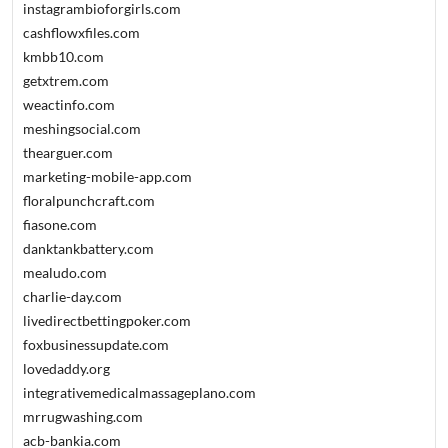
instagrambioforgirls.com
cashflowxfiles.com
kmbb10.com
getxtrem.com
weactinfo.com
meshingsocial.com
thearguer.com
marketing-mobile-app.com
floralpunchcraft.com
fiasone.com
danktankbattery.com
mealudo.com
charlie-day.com
livedirectbettingpoker.com
foxbusinessupdate.com
lovedaddy.org
integrativemedicalmassageplano.com
mrrugwashing.com
acb-bankia.com