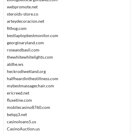
webpromote.net
steroids-store.co
arteydecoracion.net
fithog.com
bestlaptopbestmonitor.com
georginaryland.com
roseandbasil.com
thewhitewhitelights.com
atdhe.ws
heckrodtwetland.org
halfheardinthestillness.com
mybestmassagechair.com
ericreed.net
fluxetine.com
mobilecasino8760.com
betqq3.net
casinoloans5.us
CasinoAuction.us