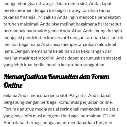
mengembangkan strategi. Dalam demo slot, Anda dapat
bereksperimen dengan berbagai strategi taruhan tanpa
tekanan finansial. Misalkan Anda ingin mencoba pendekatan
taruhan maksimal, Anda bisa melihat bagaimana hal tersebut
berdampak pada saldo game Anda. Atau, Anda mungkin ingin
menjajaki pendekatan konservatif dengan taruhan kecil untuk
melihat bagaimana Anda bisa mempertahankan saldo lebih
lama. Dengan memahami kelebihan dan kekurangan dari
masing-masing strategi ini, Anda dapat merumuskan strategi
yang lebih kuat ketika beralih ke taruhan sungguhan.
Memanfaatkan Komunitas dan Forum
Online
Selama Anda mencoba demo slot PG gratis, Anda dapat
bergabung dengan berbagai komunitas perjudian online.
Forum dan grup media sosial sering kali mengadakan diskusi
yang kaya informasi mengenai berbagai permainan. Di sini,
Anda dapat berbagi pengalaman, mendapatkan tips, dan