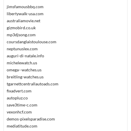
jimsfamousbbq.com
libertywalk-usa.com
australiamovie.net
gizmobird.co.uk
mp3djsong.com
coursdanglaistoulouse.com
neptunuslex.com
auguri-di-natale.info
michelewatch.us
omega--watches.us
breitling-watches.us
tgarnettcentrallautoads.com
fixadvert.com
autopluz.co
save3time-c.com
vexonhcf.com
demos-pixelsparadise.com
mediatitude.com