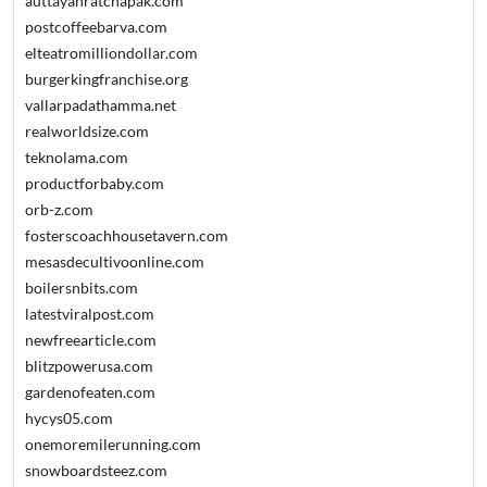
auttayanratchapak.com
postcoffeebarva.com
elteatromilliondollar.com
burgerkingfranchise.org
vallarpadathamma.net
realworldsize.com
teknolama.com
productforbaby.com
orb-z.com
fosterscoachhousetavern.com
mesasdecultivoonline.com
boilersnbits.com
latestviralpost.com
newfreearticle.com
blitzpowerusa.com
gardenofeaten.com
hycys05.com
onemoremilerunning.com
snowboardsteez.com