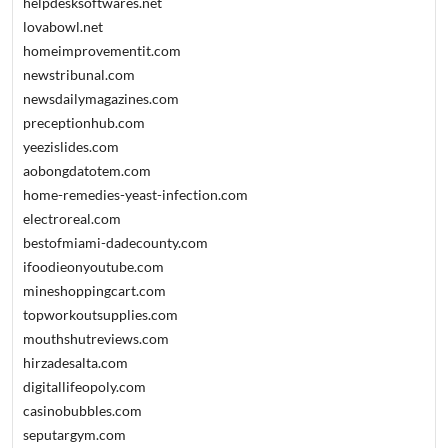
helpdesksoftwares.net
lovabowl.net
homeimprovementit.com
newstribunal.com
newsdailymagazines.com
preceptionhub.com
yeezislides.com
aobongdatotem.com
home-remedies-yeast-infection.com
electroreal.com
bestofmiami-dadecounty.com
ifoodieonyoutube.com
mineshoppingcart.com
topworkoutsupplies.com
mouthshutreviews.com
hirzadesalta.com
digitallifeopoly.com
casinobubbles.com
seputargym.com