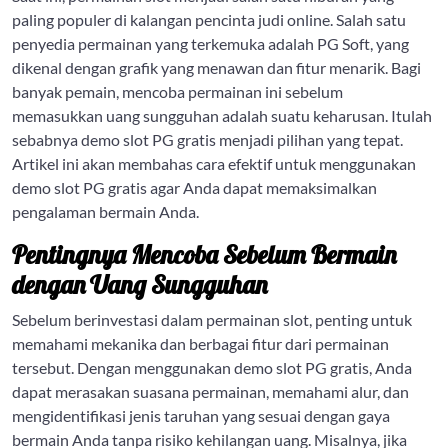
paling populer di kalangan pencinta judi online. Salah satu
penyedia permainan yang terkemuka adalah PG Soft, yang
dikenal dengan grafik yang menawan dan fitur menarik. Bagi
banyak pemain, mencoba permainan ini sebelum
memasukkan uang sungguhan adalah suatu keharusan. Itulah
sebabnya demo slot PG gratis menjadi pilihan yang tepat.
Artikel ini akan membahas cara efektif untuk menggunakan
demo slot PG gratis agar Anda dapat memaksimalkan
pengalaman bermain Anda.
Pentingnya Mencoba Sebelum Bermain
dengan Uang Sungguhan
Sebelum berinvestasi dalam permainan slot, penting untuk
memahami mekanika dan berbagai fitur dari permainan
tersebut. Dengan menggunakan demo slot PG gratis, Anda
dapat merasakan suasana permainan, memahami alur, dan
mengidentifikasi jenis taruhan yang sesuai dengan gaya
bermain Anda tanpa risiko kehilangan uang. Misalnya, jika