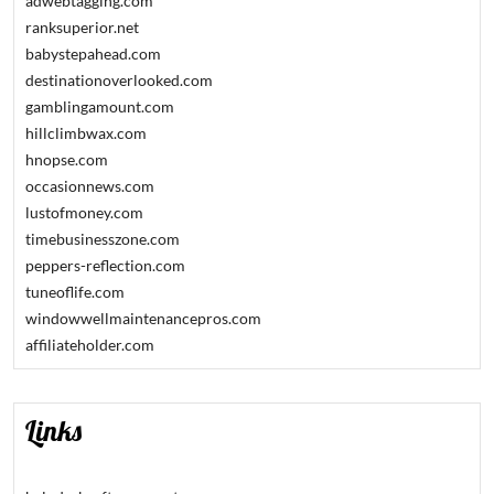
adwebtagging.com
ranksuperior.net
babystepahead.com
destinationoverlooked.com
gamblingamount.com
hillclimbwax.com
hnopse.com
occasionnews.com
lustofmoney.com
timebusinesszone.com
peppers-reflection.com
tuneoflife.com
windowwellmaintenancepros.com
affiliateholder.com
Links