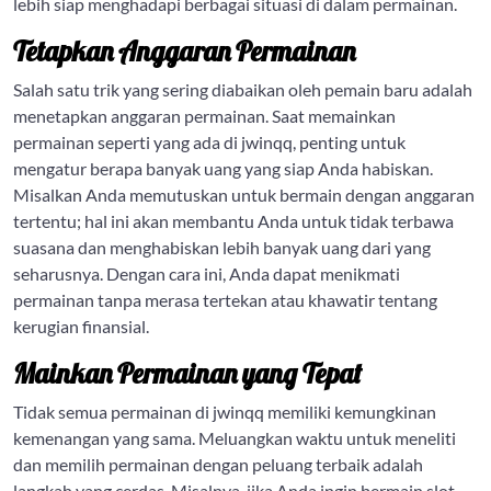
lebih siap menghadapi berbagai situasi di dalam permainan.
Tetapkan Anggaran Permainan
Salah satu trik yang sering diabaikan oleh pemain baru adalah
menetapkan anggaran permainan. Saat memainkan
permainan seperti yang ada di jwinqq, penting untuk
mengatur berapa banyak uang yang siap Anda habiskan.
Misalkan Anda memutuskan untuk bermain dengan anggaran
tertentu; hal ini akan membantu Anda untuk tidak terbawa
suasana dan menghabiskan lebih banyak uang dari yang
seharusnya. Dengan cara ini, Anda dapat menikmati
permainan tanpa merasa tertekan atau khawatir tentang
kerugian finansial.
Mainkan Permainan yang Tepat
Tidak semua permainan di jwinqq memiliki kemungkinan
kemenangan yang sama. Meluangkan waktu untuk meneliti
dan memilih permainan dengan peluang terbaik adalah
langkah yang cerdas. Misalnya, jika Anda ingin bermain slot,