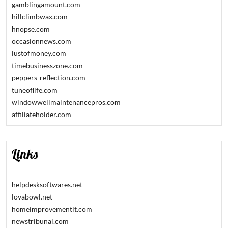
gamblingamount.com
hillclimbwax.com
hnopse.com
occasionnews.com
lustofmoney.com
timebusinesszone.com
peppers-reflection.com
tuneoflife.com
windowwellmaintenancepros.com
affiliateholder.com
Links
helpdesksoftwares.net
lovabowl.net
homeimprovementit.com
newstribunal.com