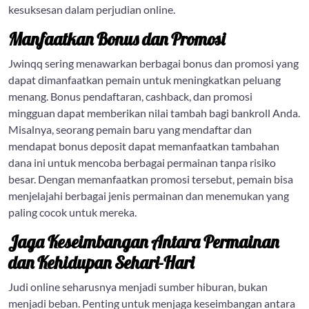
kesuksesan dalam perjudian online.
Manfaatkan Bonus dan Promosi
Jwinqq sering menawarkan berbagai bonus dan promosi yang
dapat dimanfaatkan pemain untuk meningkatkan peluang
menang. Bonus pendaftaran, cashback, dan promosi
mingguan dapat memberikan nilai tambah bagi bankroll Anda.
Misalnya, seorang pemain baru yang mendaftar dan
mendapat bonus deposit dapat memanfaatkan tambahan
dana ini untuk mencoba berbagai permainan tanpa risiko
besar. Dengan memanfaatkan promosi tersebut, pemain bisa
menjelajahi berbagai jenis permainan dan menemukan yang
paling cocok untuk mereka.
Jaga Keseimbangan Antara Permainan
dan Kehidupan Sehari-Hari
Judi online seharusnya menjadi sumber hiburan, bukan
menjadi beban. Penting untuk menjaga keseimbangan antara