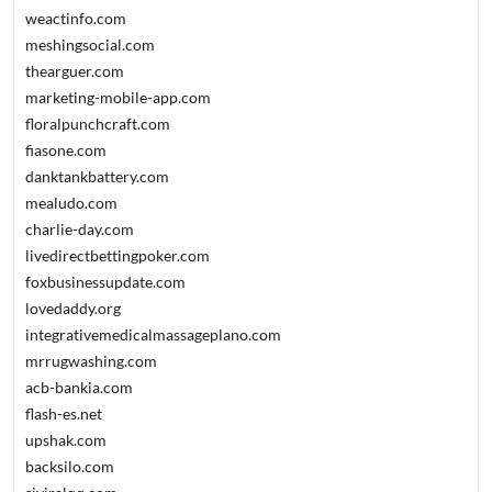
weactinfo.com
meshingsocial.com
thearguer.com
marketing-mobile-app.com
floralpunchcraft.com
fiasone.com
danktankbattery.com
mealudo.com
charlie-day.com
livedirectbettingpoker.com
foxbusinessupdate.com
lovedaddy.org
integrativemedicalmassageplano.com
mrrugwashing.com
acb-bankia.com
flash-es.net
upshak.com
backsilo.com