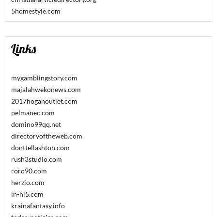
5homestyle.com
Links
mygamblingstory.com
majalahwekonews.com
2017hoganoutlet.com
pelmanec.com
domino99qq.net
directoryoftheweb.com
donttellashton.com
rush3studio.com
roro90.com
herzio.com
in-hi5.com
krainafantasy.info