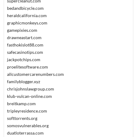
supercleanut.com
bedandbicycle.com
heraldcalifornia.com
graphicmonkeys.com
gamepixies.com
drawneastart.com
fasthokislot88.com
safecasinotips.com
jackpotchips.com
proelitesoftware.com
allcustomercarenumbers.com
familyblogger.xyz
chrisjohnslawgroup.com
klub-vulcan-online.com
breitkamp.com
tripleyresidence.com
softtorrents.org
somosvulnerables.org
duatloterrassa.com