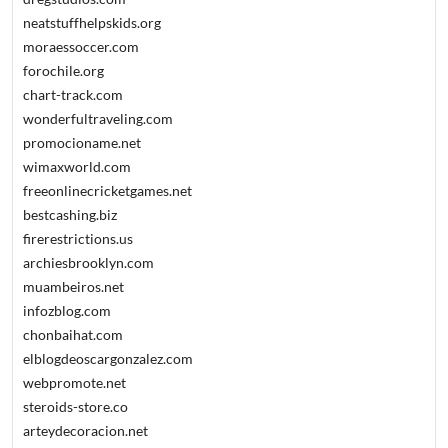
neatstuffhelpskids.org
moraessoccer.com
forochile.org
chart-track.com
wonderfultraveling.com
promocioname.net
wimaxworld.com
freeonlinecricketgames.net
bestcashing.biz
firerestrictions.us
archiesbrooklyn.com
muambeiros.net
infozblog.com
chonbaihat.com
elblogdeoscargonzalez.com
webpromote.net
steroids-store.co
arteydecoracion.net