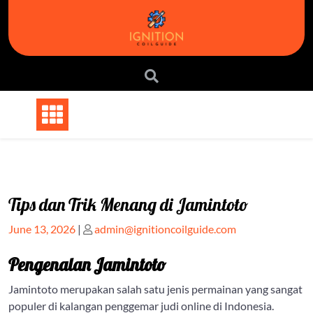
Skip
to
content
Tips dan Trik Menang di Jamintoto
Posted
Posted
June 13, 2026
|
admin@ignitioncoilguide.com
on
on
Pengenalan Jamintoto
Jamintoto merupakan salah satu jenis permainan yang sangat
populer di kalangan penggemar judi online di Indonesia.