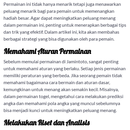
Permainan ini tidak hanya menarik tetapi juga menawarkan
peluang menarik bagi para pemain untuk memenangkan
hadiah besar. Agar dapat meningkatkan peluang menang
dalam permainan ini, penting untuk menerapkan berbagai tips
dan trik yang efektif. Dalam artikel ini, kita akan membahas
berbagai strategi yang bisa digunakan oleh para pemain.
Memahami Aturan Permainan
Sebelum memulai permainan di Jamintoto, sangat penting
untuk memahami aturan yang berlaku. Setiap jenis permainan
memiliki peraturan yang berbeda. Jika seorang pemain tidak
memahami bagaimana cara bermain dan aturan dasar,
kemungkinan untuk menang akan semakin kecil. Misalnya,
dalam permainan togel, mengetahui cara melakukan prediksi
angka dan memahami pola angka yang muncul sebelumnya
bisa menjadi kunci untuk meningkatkan peluang menang.
Melakukan Riset dan Analisis