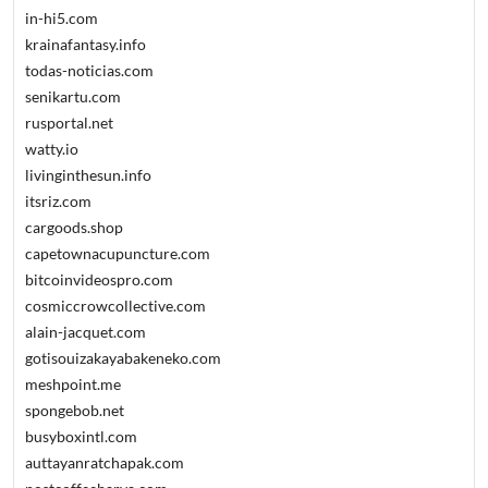
in-hi5.com
krainafantasy.info
todas-noticias.com
senikartu.com
rusportal.net
watty.io
livinginthesun.info
itsriz.com
cargoods.shop
capetownacupuncture.com
bitcoinvideospro.com
cosmiccrowcollective.com
alain-jacquet.com
gotisouizakayabakeneko.com
meshpoint.me
spongebob.net
busyboxintl.com
auttayanratchapak.com