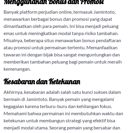
Menggunakan Bonus dan Promosi
Banyak platform perjudian online, termasuk Jamintoto,
menawarkan berbagai bonus dan promosi yang dapat
dimanfaatkan oleh para pemain. Ini bisa menjadi peluang
emas untuk meningkatkan modal tanpa risiko tambahan.
Misalnya, beberapa situs menawarkan bonus pendaftaran
atau promosi untuk permainan tertentu. Memanfaatkan
tawaran ini dengan bijak bisa sangat menguntungkan dan
memberikan tambahan peluang bagi pemain untuk meraih
kemenangan.
Kesabaran dan Ketekunan
Akhirnya, kesabaran adalah salah satu kunci sukses dalam
bermain di Jamintoto. Banyak pemain yang mengalami
kegagalan karena terburu-buru dan kehilangan fokus.
Memahami bahwa permainan ini membutuhkan waktu dan
ketekunan untuk membangun strategi yang efektif bisa
menjadi modal utama. Seorang pemain yang bersabar dan