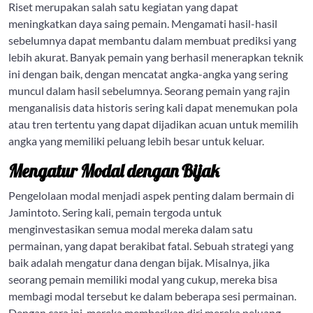
Riset merupakan salah satu kegiatan yang dapat
meningkatkan daya saing pemain. Mengamati hasil-hasil
sebelumnya dapat membantu dalam membuat prediksi yang
lebih akurat. Banyak pemain yang berhasil menerapkan teknik
ini dengan baik, dengan mencatat angka-angka yang sering
muncul dalam hasil sebelumnya. Seorang pemain yang rajin
menganalisis data historis sering kali dapat menemukan pola
atau tren tertentu yang dapat dijadikan acuan untuk memilih
angka yang memiliki peluang lebih besar untuk keluar.
Mengatur Modal dengan Bijak
Pengelolaan modal menjadi aspek penting dalam bermain di
Jamintoto. Sering kali, pemain tergoda untuk
menginvestasikan semua modal mereka dalam satu
permainan, yang dapat berakibat fatal. Sebuah strategi yang
baik adalah mengatur dana dengan bijak. Misalnya, jika
seorang pemain memiliki modal yang cukup, mereka bisa
membagi modal tersebut ke dalam beberapa sesi permainan.
Dengan cara ini, mereka memberikan diri mereka peluang