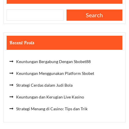
Search
Recent Posts
Keuntungan Bergabung Dengan Sbobet88
Keuntungan Menggunakan Platform Sbobet
Strategi Cerdas dalam Judi Bola
Keuntungan dan Kerugian Live Kasino
Strategi Menang di Casino: Tips dan Trik