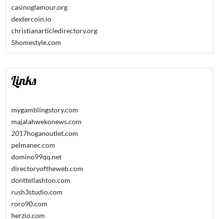
casinoglamour.org
dextercoin.io
christianarticledirectory.org
5homestyle.com
Links
mygamblingstory.com
majalahwekonews.com
2017hoganoutlet.com
pelmanec.com
domino99qq.net
directoryoftheweb.com
donttellashton.com
rush3studio.com
roro90.com
herzio.com