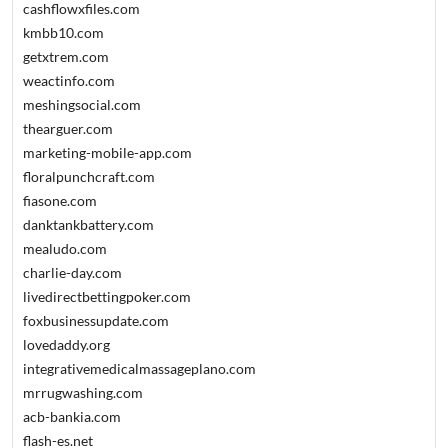
cashflowxfiles.com
kmbb10.com
getxtrem.com
weactinfo.com
meshingsocial.com
thearguer.com
marketing-mobile-app.com
floralpunchcraft.com
fiasone.com
danktankbattery.com
mealudo.com
charlie-day.com
livedirectbettingpoker.com
foxbusinessupdate.com
lovedaddy.org
integrativemedicalmassageplano.com
mrrugwashing.com
acb-bankia.com
flash-es.net