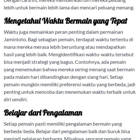
lebih untuk bermain lebih lama dan mencari peluang menang.
Mengetahui Waktu Bermain yang Tepat
Waktu juga memainkan peran penting dalam permainan
Jamintoto. Bagi sebagian pemain, terdapat waktu tertentu di
mana mereka merasa lebih beruntung atau mendapatkan
hasil yang lebih baik. Mengidentifikasi waktu-waktu tersebut
bisa menjadi strategi yang bagus. Contohnya, ada pemain
yang menemukan bahwa mereka sering menang saat bermain
pada malam hari dibandingkan dengan siang hari. Setiap
pemain mungkin memiliki preferensi waktu yang berbeda, jadi
penting untuk mencoba dan menemukan waktu terbaik untuk
diri sendiri.
Belajar dari Pengalaman
Setiap pemain pasti memiliki pengalaman bermain yang
berbeda-beda. Belajar dari pengalaman baik dan buruk bisa
menjadi pelajaran berharga. Misalnya, seorang pemain yang