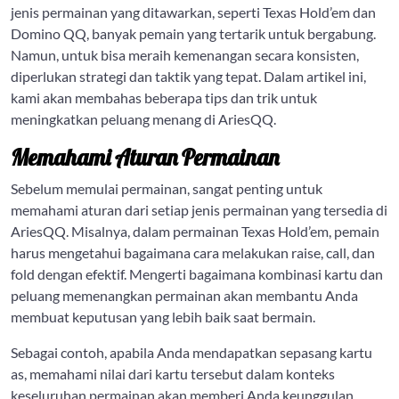
jenis permainan yang ditawarkan, seperti Texas Hold’em dan
Domino QQ, banyak pemain yang tertarik untuk bergabung.
Namun, untuk bisa meraih kemenangan secara konsisten,
diperlukan strategi dan taktik yang tepat. Dalam artikel ini,
kami akan membahas beberapa tips dan trik untuk
meningkatkan peluang menang di AriesQQ.
Memahami Aturan Permainan
Sebelum memulai permainan, sangat penting untuk
memahami aturan dari setiap jenis permainan yang tersedia di
AriesQQ. Misalnya, dalam permainan Texas Hold’em, pemain
harus mengetahui bagaimana cara melakukan raise, call, dan
fold dengan efektif. Mengerti bagaimana kombinasi kartu dan
peluang memenangkan permainan akan membantu Anda
membuat keputusan yang lebih baik saat bermain.
Sebagai contoh, apabila Anda mendapatkan sepasang kartu
as, memahami nilai dari kartu tersebut dalam konteks
keseluruhan permainan akan memberi Anda keunggulan.