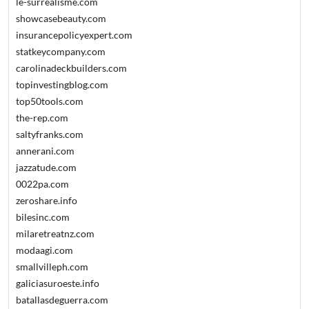
le-surrealisme.com
showcasebeauty.com
insurancepolicyexpert.com
statkeycompany.com
carolinadeckbuilders.com
topinvestingblog.com
top50tools.com
the-rep.com
saltyfranks.com
annerani.com
jazzatude.com
0022pa.com
zeroshare.info
bilesinc.com
milaretreatnz.com
modaagi.com
smallvilleph.com
galiciasuroeste.info
batallasdeguerra.com