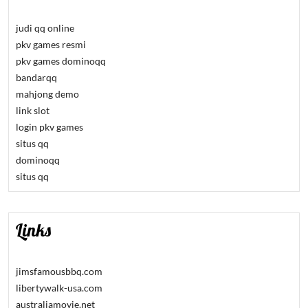
judi qq online
pkv games resmi
pkv games dominoqq
bandarqq
mahjong demo
link slot
login pkv games
situs qq
dominoqq
situs qq
Links
jimsfamousbbq.com
libertywalk-usa.com
australiamovie.net