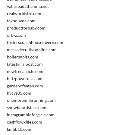
vallarpadathamma.net
realworldsize.com
teknolama.com
productforbaby.com
orb-z.com
fosterscoachhousetavern.com
mesasdecultivoonline.com
boilersnbits.com
latestviralpost.com
newfreearticle.com
blitzpowerusa.com
gardenofeaten.com
hycys05.com
onemoremilerunning.com
snowboardsteez.com
instagrambioforgirls.com
cashflowxfiles.com
kmbb10.com