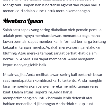
Mengetahui kapan harus bertaruh agresif dan kapan harus
menarik diri adalah kunci untuk meraih kemenangan.
Membaca Lawan
Salah satu aspek yang sering diabaikan oleh pemain pemula
adalah pentingnya membaca lawan. memantau bagaimana
lawan bermain dapat memberikan informasi berharga tentang
kekuatan tangan mereka. Apakah mereka sering melakukan
bluffing? Atau mereka tampak sangat berhati-hati dalam
bertaruh? Analisis ini dapat membantu Anda mengambil
keputusan yang lebih baik.
Misalnya, jika Anda melihat lawan sering kali bertaruh besar
saat mendapatkan kombinasi kartu tertentu, Anda mungkin
bisa memperkirakan bahwa mereka memiliki tangan yang
kuat. Dalam situasi seperti ini, Anda harus
mempertimbangkan untuk bermain lebih defensif atau
bahkan menarik diri jika tangan Anda tidak cukup kuat.