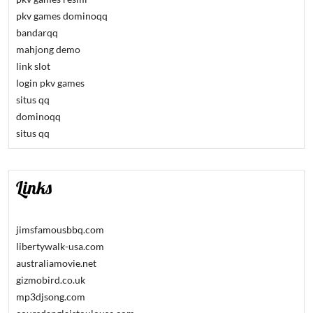
pkv games dominoqq
bandarqq
mahjong demo
link slot
login pkv games
situs qq
dominoqq
situs qq
Links
jimsfamousbbq.com
libertywalk-usa.com
australiamovie.net
gizmobird.co.uk
mp3djsong.com