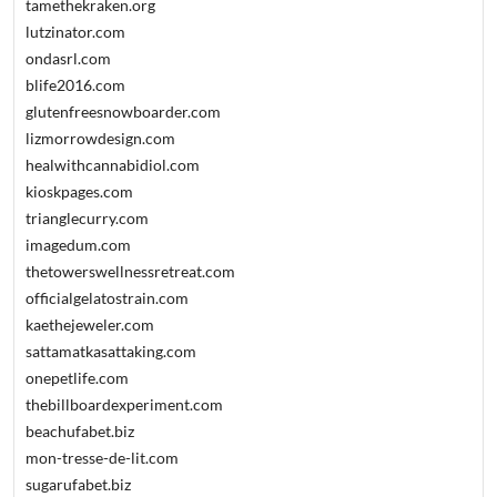
tamethekraken.org
lutzinator.com
ondasrl.com
blife2016.com
glutenfreesnowboarder.com
lizmorrowdesign.com
healwithcannabidiol.com
kioskpages.com
trianglecurry.com
imagedum.com
thetowerswellnessretreat.com
officialgelatostrain.com
kaethejeweler.com
sattamatkasattaking.com
onepetlife.com
thebillboardexperiment.com
beachufabet.biz
mon-tresse-de-lit.com
sugarufabet.biz