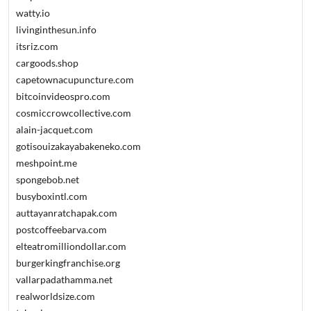
watty.io
livinginthesun.info
itsriz.com
cargoods.shop
capetownacupuncture.com
bitcoinvideospro.com
cosmiccrowcollective.com
alain-jacquet.com
gotisouizakayabakeneko.com
meshpoint.me
spongebob.net
busyboxintl.com
auttayanratchapak.com
postcoffeebarva.com
elteatromilliondollar.com
burgerkingfranchise.org
vallarpadathamma.net
realworldsize.com