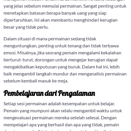
yang jelas sebelum memulai permainan. Sangat penting untuk
menetapkan batasan berapa banyak uang yang siap
dipertaruhkan. Ini akan membantu menghindari kerugian
besar yang tidak perlu.
Dalam situasi di mana permainan sedang tidak
menguntungkan, penting untuk tenang dan tidak terbawa
emosi. Misalnya, jika seorang pemain mengalami kekalahan
berturut-turut, dorongan untuk mengejar kerugian dapat
mengakibatkan keputusan yang buruk. Dalam hal ini, lebih
baik mengambil langkah mundur dan menganalisis permainan
sebelum kembali masuk ke meja.
Pembelajaran dari Pengalaman
Setiap sesi permainan adalah kesempatan untuk belajar.
Pemain yang mumpuni akan selalu mengambil waktu untuk
mengevaluasi permainan mereka setelah selesai. Dengan
mempelajari apa yang berhasil dan apa yang tidak, pemain