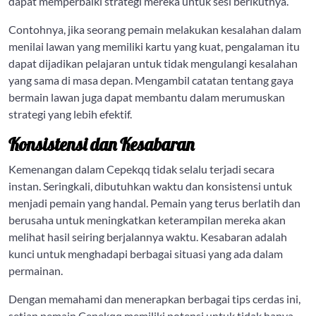
dapat memperbaiki strategi mereka untuk sesi berikutnya.
Contohnya, jika seorang pemain melakukan kesalahan dalam
menilai lawan yang memiliki kartu yang kuat, pengalaman itu
dapat dijadikan pelajaran untuk tidak mengulangi kesalahan
yang sama di masa depan. Mengambil catatan tentang gaya
bermain lawan juga dapat membantu dalam merumuskan
strategi yang lebih efektif.
Konsistensi dan Kesabaran
Kemenangan dalam Cepekqq tidak selalu terjadi secara
instan. Seringkali, dibutuhkan waktu dan konsistensi untuk
menjadi pemain yang handal. Pemain yang terus berlatih dan
berusaha untuk meningkatkan keterampilan mereka akan
melihat hasil seiring berjalannya waktu. Kesabaran adalah
kunci untuk menghadapi berbagai situasi yang ada dalam
permainan.
Dengan memahami dan menerapkan berbagai tips cerdas ini,
setiap pemain Cepekqq memiliki potensi untuk tidak hanya