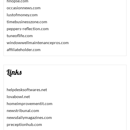
hnopse.com
occasionnews.com
lustofmoney.com
timebusinesszone.com
peppers-reflection.com
tuneoflife.com
windowwellmaintenancepros.com
affiliateholder.com
Links
helpdesksoftwares.net
lovabowl.net
homeimprovementit.com
newstribunal.com
newsdailymagazines.com
preceptionhub.com