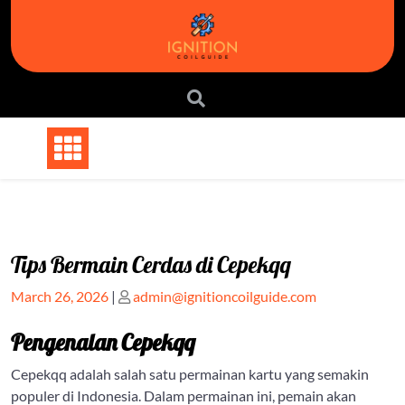
Skip
to
content
Tips Bermain Cerdas di Cepekqq
Posted
Posted
March 26, 2026
|
admin@ignitioncoilguide.com
on
on
Pengenalan Cepekqq
Cepekqq adalah salah satu permainan kartu yang semakin
populer di Indonesia. Dalam permainan ini, pemain akan