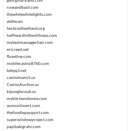
georginaryland.com
roseandbasil.com
thewhitewhitelights.com
atdhe.ws
heckrodtwetland.org
halfheardinthestillness.com
mybestmassagechair.com
ericreed.net
fluxetine.com
mobilecasino8760.com
betqq3.net
casinoloans5.us
CasinoAuction.us
kipooglecouk.us
mykitchennhome.com
aumoulinvert.com
thefoodiepassport.com
superwindowproject.com
papibakigrafo.com