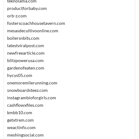
teknolama.com
productforbaby.com
orb-z.com
fosterscoachhousetavern.com
mesasdecultivoonline.com
boilersnbits.com
latestviralpost.com
newfreearticle.com
blitzpowerusa.com
gardenofeaten.com
hycys05.com
onemoremilerunning.com
snowboardsteez.com
instagrambioforgirls.com
cashflowxfiles.com
kmbb10.com
getxtrem.com
weactinfo.com
meshingsocial.com