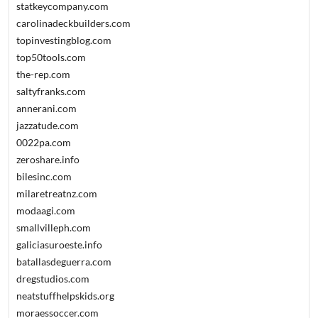
statkeycompany.com
carolinadeckbuilders.com
topinvestingblog.com
top50tools.com
the-rep.com
saltyfranks.com
annerani.com
jazzatude.com
0022pa.com
zeroshare.info
bilesinc.com
milaretreatnz.com
modaagi.com
smallvilleph.com
galiciasuroeste.info
batallasdeguerra.com
dregstudios.com
neatstuffhelpskids.org
moraessoccer.com