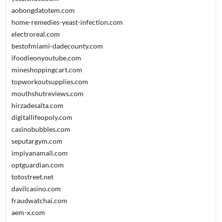
aobongdatotem.com
home-remedies-yeast-infection.com
electroreal.com
bestofmiami-dadecounty.com
ifoodieonyoutube.com
mineshoppingcart.com
topworkoutsupplies.com
mouthshutreviews.com
hirzadesalta.com
digitallifeopoly.com
casinobubbles.com
seputargym.com
impiyanamall.com
optguardian.com
totostreet.net
davilcasino.com
fraudwatchai.com
aem-x.com