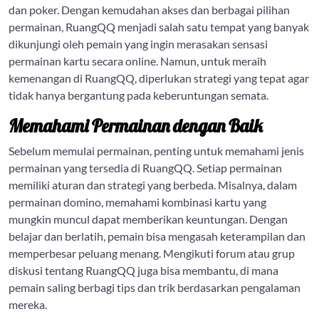
dan poker. Dengan kemudahan akses dan berbagai pilihan
permainan, RuangQQ menjadi salah satu tempat yang banyak
dikunjungi oleh pemain yang ingin merasakan sensasi
permainan kartu secara online. Namun, untuk meraih
kemenangan di RuangQQ, diperlukan strategi yang tepat agar
tidak hanya bergantung pada keberuntungan semata.
Memahami Permainan dengan Baik
Sebelum memulai permainan, penting untuk memahami jenis
permainan yang tersedia di RuangQQ. Setiap permainan
memiliki aturan dan strategi yang berbeda. Misalnya, dalam
permainan domino, memahami kombinasi kartu yang
mungkin muncul dapat memberikan keuntungan. Dengan
belajar dan berlatih, pemain bisa mengasah keterampilan dan
memperbesar peluang menang. Mengikuti forum atau grup
diskusi tentang RuangQQ juga bisa membantu, di mana
pemain saling berbagi tips dan trik berdasarkan pengalaman
mereka.