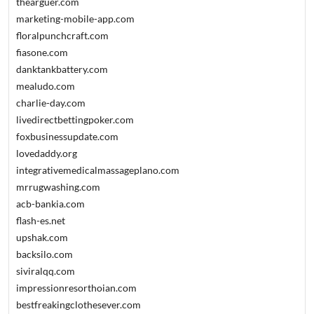
thearguer.com
marketing-mobile-app.com
floralpunchcraft.com
fiasone.com
danktankbattery.com
mealudo.com
charlie-day.com
livedirectbettingpoker.com
foxbusinessupdate.com
lovedaddy.org
integrativemedicalmassageplano.com
mrrugwashing.com
acb-bankia.com
flash-es.net
upshak.com
backsilo.com
siviralqq.com
impressionresorthoian.com
bestfreakingclothesever.com