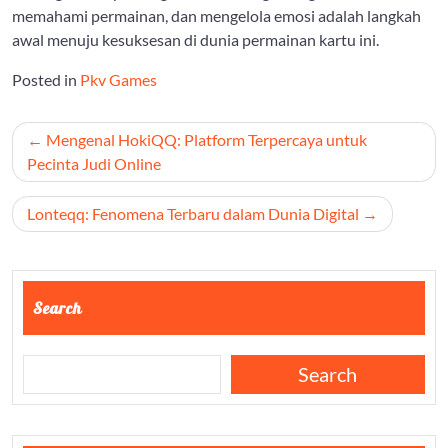
memahami permainan, dan mengelola emosi adalah langkah
awal menuju kesuksesan di dunia permainan kartu ini.
Posted in
Pkv Games
Post
Mengenal HokiQQ: Platform Terpercaya untuk
navigation
Pecinta Judi Online
Lonteqq: Fenomena Terbaru dalam Dunia Digital
Search
Search