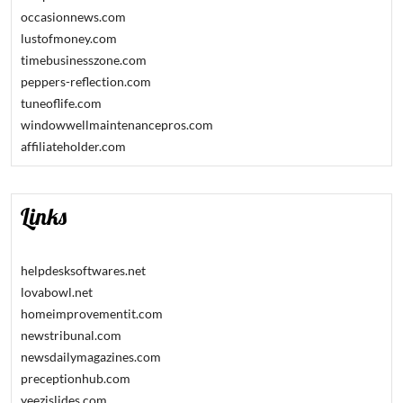
occasionnews.com
lustofmoney.com
timebusinesszone.com
peppers-reflection.com
tuneoflife.com
windowwellmaintenancepros.com
affiliateholder.com
Links
helpdesksoftwares.net
lovabowl.net
homeimprovementit.com
newstribunal.com
newsdailymagazines.com
preceptionhub.com
yeezislides.com