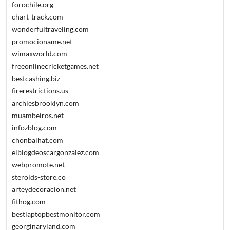
forochile.org
chart-track.com
wonderfultraveling.com
promocioname.net
wimaxworld.com
freeonlinecricketgames.net
bestcashing.biz
firerestrictions.us
archiesbrooklyn.com
muambeiros.net
infozblog.com
chonbaihat.com
elblogdeoscargonzalez.com
webpromote.net
steroids-store.co
arteydecoracion.net
fithog.com
bestlaptopbestmonitor.com
georginaryland.com