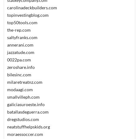
statkeycompany.com
carolinadeckbuilders.com
topinvestingblog.com
top50tools.com
the-rep.com
saltyfranks.com
annerani.com
jazzatude.com
0022pa.com
zeroshare.info
bilesinc.com
milaretreatnz.com
modaagi.com
smallvilleph.com
galiciasuroeste.info
batallasdeguerra.com
dregstudios.com
neatstuffhelpskids.org
moraessoccer.com