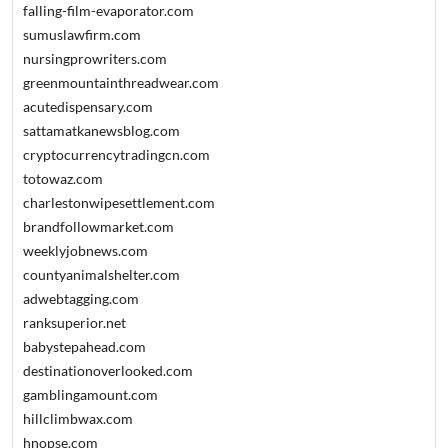
falling-film-evaporator.com
sumuslawfirm.com
nursingprowriters.com
greenmountainthreadwear.com
acutedispensary.com
sattamatkanewsblog.com
cryptocurrencytradingcn.com
totowaz.com
charlestonwipesettlement.com
brandfollowmarket.com
weeklyjobnews.com
countyanimalshelter.com
adwebtagging.com
ranksuperior.net
babystepahead.com
destinationoverlooked.com
gamblingamount.com
hillclimbwax.com
hnopse.com