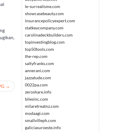
al
le-surrealisme.com
showcasebeauty.com
insurancepolicyexpert.com
statkeycompany.com
ang
carolinadeckbuilders.com
ugikan,
topinvestingblog.com
top50tools.com
the-rep.com
saltyfranks.com
annerani.com
jazzatude.com
0022pa.com
PG
zeroshare.info
bilesinc.com
milaretreatnz.com
modaagi.com
smallvilleph.com
galiciasuroeste.info