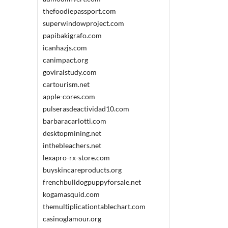
thefoodiepassport.com
superwindowproject.com
papibakigrafo.com
icanhazjs.com
canimpact.org
goviralstudy.com
cartourism.net
apple-cores.com
pulserasdeactividad10.com
barbaracarlotti.com
desktopmining.net
inthebleachers.net
lexapro-rx-store.com
buyskincareproducts.org
frenchbulldogpuppyforsale.net
kogamasquid.com
themultiplicationtablechart.com
casinoglamour.org