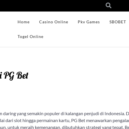
Home
Casino Online
Pkv Games
SBOBET
Togel Online
i PG Bet
 daring yang semakin populer di kalangan penjudi di Indonesia. 
ai dari slot hingga permainan kartu, PG Bet menawarkan pengal
, untuk meraih kemenangan, dibutuhkan strategi yang tepat. Be