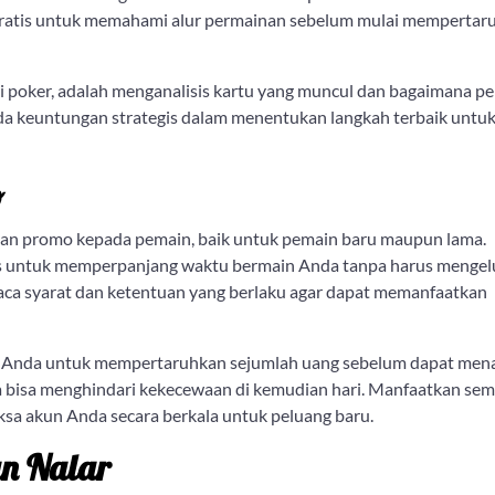
gratis untuk memahami alur permainan sebelum mulai mempertar
ti poker, adalah menganalisis kartu yang muncul dan bagaimana p
da keuntungan strategis dalam menentukan langkah terbaik untu
o
dan promo kepada pemain, baik untuk pemain baru maupun lama.
as untuk memperpanjang waktu bermain Anda tanpa harus mengel
ca syarat dan ketentuan yang berlaku agar dapat memanfaatkan
 Anda untuk mempertaruhkan sejumlah uang sebelum dapat mena
 bisa menghindari kekecewaan di kemudian hari. Manfaatkan se
sa akun Anda secara berkala untuk peluang baru.
n Nalar