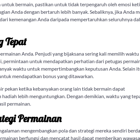
 untuk bermain, pastikan untuk tidak terpengaruh oleh emosi ket
gian Anda dengan bertaruh lebih banyak. Sebaliknya, jika Anda 
n dari kemenangan Anda daripada mempertaruhkan seluruhnya da
g Tepat
rmainan Anda. Penjudi yang bijaksana sering kali memilih waktu 
o ini, permintaan untuk mendapatkan perhatian dari petugas permai
banyak waktu untuk mempertimbangkan keputusan Anda. Selain itu
ar untuk mendapatkan bonus yang ditawarkan.
ir pekan ketika kebanyakan orang lain tidak bermain dapat
hadiah lebih menguntungkan. Dengan demikian, waktu yang tep
sil permainan.
ategi Permainan
engalaman mengembangkan pola dan strategi mereka sendiri berd
rmainan berfungsi dan mencatat hasil dapat memberikan wawas