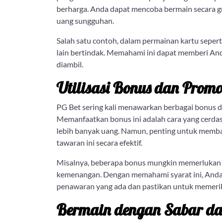
berharga. Anda dapat mencoba bermain secara 
uang sungguhan.
Salah satu contoh, dalam permainan kartu seper
lain bertindak. Memahami ini dapat memberi An
diambil.
Utilisasi Bonus dan Prom
PG Bet sering kali menawarkan berbagai bonus 
Memanfaatkan bonus ini adalah cara yang cerd
lebih banyak uang. Namun, penting untuk memba
tawaran ini secara efektif.
Misalnya, beberapa bonus mungkin memerlukan
kemenangan. Dengan memahami syarat ini, Anda
penawaran yang ada dan pastikan untuk memerik
Bermain dengan Sabar da