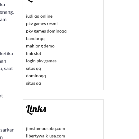
ika
menang,
judi qq online
lam
pkv games resmi
pkv games dominoqq
bandarqq
mahjong demo
ketika
link slot
nan
login pkv games
, saat
situs qq
dominoqq
situs qq
at
Links
jimsfamousbbq.com
asarkan
libertywalk-usa.com
an