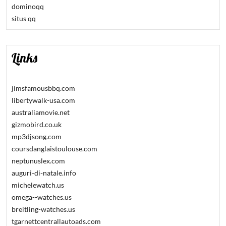
dominoqq
situs qq
Links
jimsfamousbbq.com
libertywalk-usa.com
australiamovie.net
gizmobird.co.uk
mp3djsong.com
coursdanglaistoulouse.com
neptunuslex.com
auguri-di-natale.info
michelewatch.us
omega--watches.us
breitling-watches.us
tgarnettcentrallautoads.com