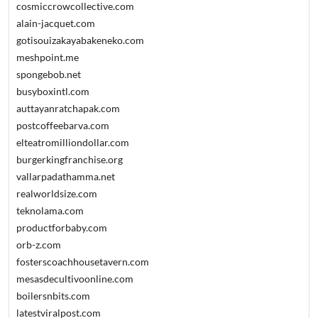
cosmiccrowcollective.com
alain-jacquet.com
gotisouizakayabakeneko.com
meshpoint.me
spongebob.net
busyboxintl.com
auttayanratchapak.com
postcoffeebarva.com
elteatromilliondollar.com
burgerkingfranchise.org
vallarpadathamma.net
realworldsize.com
teknolama.com
productforbaby.com
orb-z.com
fosterscoachhousetavern.com
mesasdecultivoonline.com
boilersnbits.com
latestviralpost.com