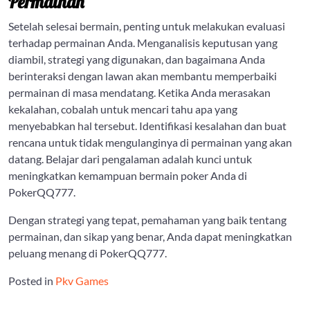
Permainan
Setelah selesai bermain, penting untuk melakukan evaluasi
terhadap permainan Anda. Menganalisis keputusan yang
diambil, strategi yang digunakan, dan bagaimana Anda
berinteraksi dengan lawan akan membantu memperbaiki
permainan di masa mendatang. Ketika Anda merasakan
kekalahan, cobalah untuk mencari tahu apa yang
menyebabkan hal tersebut. Identifikasi kesalahan dan buat
rencana untuk tidak mengulanginya di permainan yang akan
datang. Belajar dari pengalaman adalah kunci untuk
meningkatkan kemampuan bermain poker Anda di
PokerQQ777.
Dengan strategi yang tepat, pemahaman yang baik tentang
permainan, dan sikap yang benar, Anda dapat meningkatkan
peluang menang di PokerQQ777.
Posted in
Pkv Games