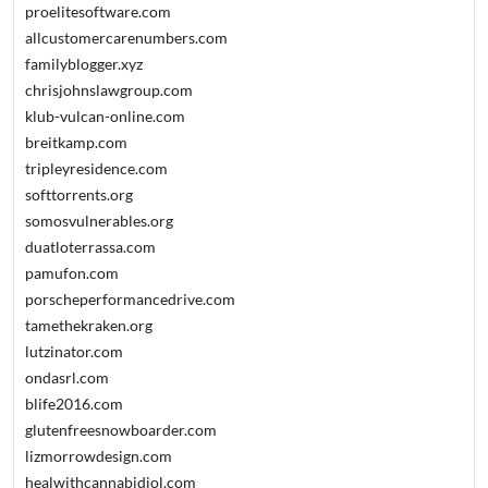
proelitesoftware.com
allcustomercarenumbers.com
familyblogger.xyz
chrisjohnslawgroup.com
klub-vulcan-online.com
breitkamp.com
tripleyresidence.com
softtorrents.org
somosvulnerables.org
duatloterrassa.com
pamufon.com
porscheperformancedrive.com
tamethekraken.org
lutzinator.com
ondasrl.com
blife2016.com
glutenfreesnowboarder.com
lizmorrowdesign.com
healwithcannabidiol.com