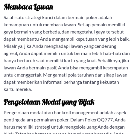
Membaca Lawan
Salah satu strategi kunci dalam bermain poker adalah
kemampuan untuk membaca lawan. Setiap pemain memiliki
gaya bermain yang berbeda, dan mengetahui gaya tersebut
dapat membantu Anda mengambil keputusan yang lebih baik.
Misalnya, jika Anda menghadapi lawan yang cenderung
agresif, Anda dapat memilih untuk bermain lebih hati-hati dan
hanya bertaruh saat memiliki kartu yang kuat. Sebaliknya, jika
lawan Anda bermain pasif, Anda bisa mengambil kesempatan
untuk menggertak. Mengamati pola taruhan dan sikap lawan
dapat memberikan informasi berharga tentang kekuatan
kartu mereka.
Pengelolaan Modal yang Bijak
Pengelolaan modal atau bankroll management adalah aspek
penting dalam permainan poker. Dalam PokerQQ777, Anda
harus memiliki strategi untuk mengelola uang Anda dengan
bijak. Tetapkan batasan berapa banyak yang bersedia Anda