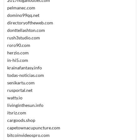
2017hoganoutlet.com
pelmanec.com
domino99qq.net
directoryoftheweb.com
donttellashton.com
rush3studio.com
roro90.com
herzio.com
in-hi5.com
krainafantasy.info
todas-noticias.com
senikartu.com
rusportal.net
watty.io
livinginthesun.info
itsriz.com
cargoods.shop
capetownacupuncture.com
bitcoinvideospro.com