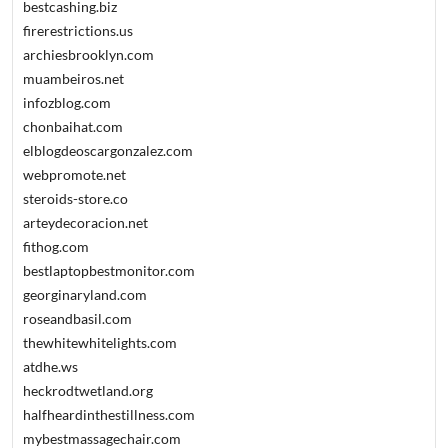
bestcashing.biz
firerestrictions.us
archiesbrooklyn.com
muambeiros.net
infozblog.com
chonbaihat.com
elblogdeoscargonzalez.com
webpromote.net
steroids-store.co
arteydecoracion.net
fithog.com
bestlaptopbestmonitor.com
georginaryland.com
roseandbasil.com
thewhitewhitelights.com
atdhe.ws
heckrodtwetland.org
halfheardinthestillness.com
mybestmassagechair.com