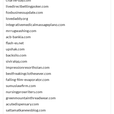
charlie-day.com
livedirectbettingpoker.com
foxbusinessupdate.com
lovedaddy.org
integrativemedicalmassageplano.com
mrrugwashing.com
acb-bankia.com
flash-es.net
upshak.com
backsilo.com
siviralqq.com
impressionresorthoian.com
bestfreakingclothesever.com
falling-film-evaporator.com
sumuslawfirm.com
nursingprowriters.com
greenmountainthreadwear.com
acutedispensary.com
sattamatkanewsblog.com