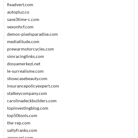
fixadvert.com
autopluz.co
save3time-c.com
vexonhcf.com
demos-pixelsparadise.com
mediatitude.com
prewarmotorcycles.com
simracinglinks.com
dosyamerkezi.net
le-surrealisme.com
showcasebeauty.com
insurancepolicyexpert.com
statkeycompany.com
carolinadeckbuilders.com
topinvestingblog.com
top50tools.com
the-rep.com
saltyfranks.com
annerani.com