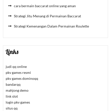
cara bermain baccarat online yang aman
Strategi Jitu Menang di Permainan Baccarat
Strategi Kemenangan Dalam Permainan Roulette
Links
judi qq online
pkv games resmi
pkv games dominoqq
bandarqq
mahjong demo
link slot
login pkv games
situs qq