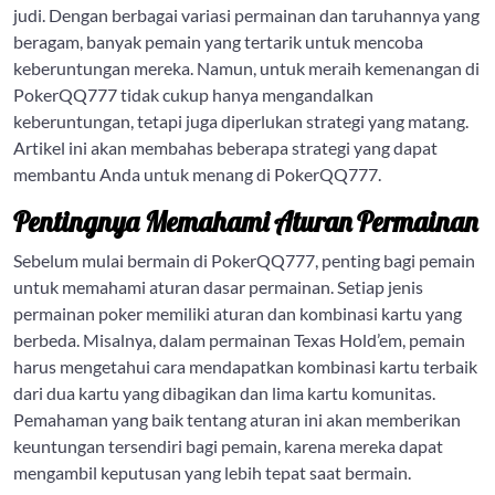
judi. Dengan berbagai variasi permainan dan taruhannya yang
beragam, banyak pemain yang tertarik untuk mencoba
keberuntungan mereka. Namun, untuk meraih kemenangan di
PokerQQ777 tidak cukup hanya mengandalkan
keberuntungan, tetapi juga diperlukan strategi yang matang.
Artikel ini akan membahas beberapa strategi yang dapat
membantu Anda untuk menang di PokerQQ777.
Pentingnya Memahami Aturan Permainan
Sebelum mulai bermain di PokerQQ777, penting bagi pemain
untuk memahami aturan dasar permainan. Setiap jenis
permainan poker memiliki aturan dan kombinasi kartu yang
berbeda. Misalnya, dalam permainan Texas Hold’em, pemain
harus mengetahui cara mendapatkan kombinasi kartu terbaik
dari dua kartu yang dibagikan dan lima kartu komunitas.
Pemahaman yang baik tentang aturan ini akan memberikan
keuntungan tersendiri bagi pemain, karena mereka dapat
mengambil keputusan yang lebih tepat saat bermain.