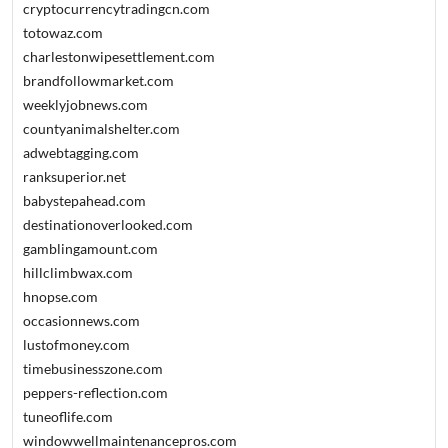
cryptocurrencytradingcn.com
totowaz.com
charlestonwipesettlement.com
brandfollowmarket.com
weeklyjobnews.com
countyanimalshelter.com
adwebtagging.com
ranksuperior.net
babystepahead.com
destinationoverlooked.com
gamblingamount.com
hillclimbwax.com
hnopse.com
occasionnews.com
lustofmoney.com
timebusinesszone.com
peppers-reflection.com
tuneoflife.com
windowwellmaintenancepros.com