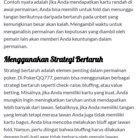
Contoh nyata adalah jika Anda mendapatkan kartu rendah di
awal permainan; Anda bisa memilih untuk fold dan menunggu
tangan berikutnya daripada bertaruh pada unbet yang
kemungkinan besar akan kalah. Mengambil waktu untuk
menganalisis permainan dan keputusan yang diambil oleh
pemain lain akan memberi Anda keuntungan dalam
permainan.
Menggunakan Strategi Bertaruh
Strategi bertaruh adalah elemen penting dalam permainan
poker. Di PokerQQ777, pemain bisa menggunakan berbagai
strategi bertaruh seperti check-raise, bluffing, atau value
betting. Misalnya, jika Anda memiliki kartu yang kuat, Anda
mungkin ingin meningkatkan taruhan untuk mendapatkan
lebih banyak dari lawan. Sebaliknya, jika Anda memiliki tangan
yang lemah tetapi merasa lawan Anda juga tidak memiliki
kartu bagus, Anda bisa mencoba melakukan bluff agar lawan
fold. Namun, perlu diingat bahwa bluffing harus dilakukan
dengan hati-hati agar tidak terbaca oleh pemain lawan.