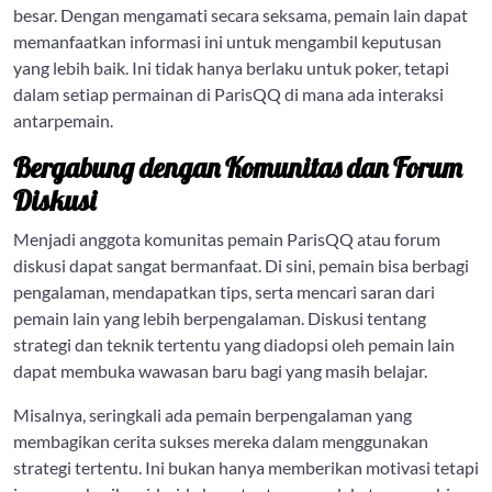
besar. Dengan mengamati secara seksama, pemain lain dapat
memanfaatkan informasi ini untuk mengambil keputusan
yang lebih baik. Ini tidak hanya berlaku untuk poker, tetapi
dalam setiap permainan di ParisQQ di mana ada interaksi
antarpemain.
Bergabung dengan Komunitas dan Forum
Diskusi
Menjadi anggota komunitas pemain ParisQQ atau forum
diskusi dapat sangat bermanfaat. Di sini, pemain bisa berbagi
pengalaman, mendapatkan tips, serta mencari saran dari
pemain lain yang lebih berpengalaman. Diskusi tentang
strategi dan teknik tertentu yang diadopsi oleh pemain lain
dapat membuka wawasan baru bagi yang masih belajar.
Misalnya, seringkali ada pemain berpengalaman yang
membagikan cerita sukses mereka dalam menggunakan
strategi tertentu. Ini bukan hanya memberikan motivasi tetapi