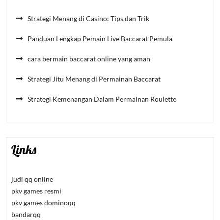
Strategi Menang di Casino: Tips dan Trik
Panduan Lengkap Pemain Live Baccarat Pemula
cara bermain baccarat online yang aman
Strategi Jitu Menang di Permainan Baccarat
Strategi Kemenangan Dalam Permainan Roulette
Links
judi qq online
pkv games resmi
pkv games dominoqq
bandarqq