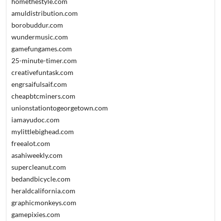
homethestyle.com
amuldistribution.com
borobuddur.com
wundermusic.com
gamefungames.com
25-minute-timer.com
creativefuntask.com
engrsaifulsaif.com
cheapbtcminers.com
unionstationtogeorgetown.com
iamayudoc.com
mylittlebighead.com
freealot.com
asahiweekly.com
supercleanut.com
bedandbicycle.com
heraldcalifornia.com
graphicmonkeys.com
gamepixies.com