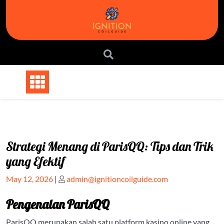
Skip
to
content
Strategi Menang di ParisQQ: Tips dan Trik
yang Efektif
Posted
Posted
May 12, 2026
|
admin@ignitioncoilguide.com
on
on
Pengenalan ParisQQ
ParisQQ merupakan salah satu platform kasino online yang