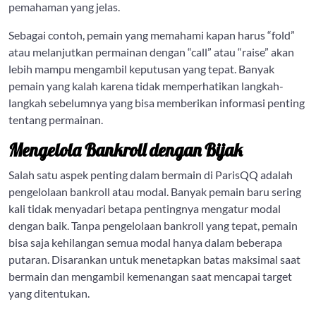
pemahaman yang jelas.
Sebagai contoh, pemain yang memahami kapan harus “fold”
atau melanjutkan permainan dengan “call” atau “raise” akan
lebih mampu mengambil keputusan yang tepat. Banyak
pemain yang kalah karena tidak memperhatikan langkah-
langkah sebelumnya yang bisa memberikan informasi penting
tentang permainan.
Mengelola Bankroll dengan Bijak
Salah satu aspek penting dalam bermain di ParisQQ adalah
pengelolaan bankroll atau modal. Banyak pemain baru sering
kali tidak menyadari betapa pentingnya mengatur modal
dengan baik. Tanpa pengelolaan bankroll yang tepat, pemain
bisa saja kehilangan semua modal hanya dalam beberapa
putaran. Disarankan untuk menetapkan batas maksimal saat
bermain dan mengambil kemenangan saat mencapai target
yang ditentukan.