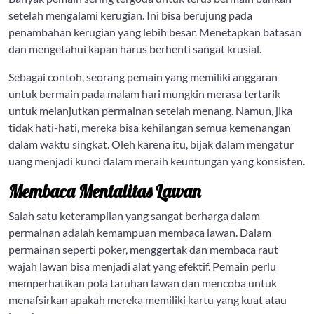
setelah mengalami kerugian. Ini bisa berujung pada
penambahan kerugian yang lebih besar. Menetapkan batasan
dan mengetahui kapan harus berhenti sangat krusial.
Sebagai contoh, seorang pemain yang memiliki anggaran
untuk bermain pada malam hari mungkin merasa tertarik
untuk melanjutkan permainan setelah menang. Namun, jika
tidak hati-hati, mereka bisa kehilangan semua kemenangan
dalam waktu singkat. Oleh karena itu, bijak dalam mengatur
uang menjadi kunci dalam meraih keuntungan yang konsisten.
Membaca Mentalitas Lawan
Salah satu keterampilan yang sangat berharga dalam
permainan adalah kemampuan membaca lawan. Dalam
permainan seperti poker, menggertak dan membaca raut
wajah lawan bisa menjadi alat yang efektif. Pemain perlu
memperhatikan pola taruhan lawan dan mencoba untuk
menafsirkan apakah mereka memiliki kartu yang kuat atau