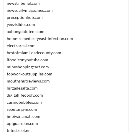
newstribunal.com
newsdailymagazines.com
preceptionhub.com
yeezislides.com
aobongdatotem.com
home-remedies-yeast-infection.com
electroreal.com
bestofmiami-dadecounty.com
ifoodieonyoutube.com
mineshoppingcart.com
topworkoutsupplies.com
mouthshutreviews.com
hirzadesalta.com
digitallifeopoly.com
casinobubbles.com
seputargym.com
impiyanamall.com
optguardian.com
totostreet.net