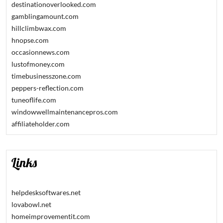
destinationoverlooked.com
gamblingamount.com
hillclimbwax.com
hnopse.com
occasionnews.com
lustofmoney.com
timebusinesszone.com
peppers-reflection.com
tuneoflife.com
windowwellmaintenancepros.com
affiliateholder.com
Links
helpdesksoftwares.net
lovabowl.net
homeimprovementit.com