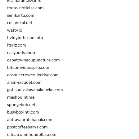
krainafantasy.info
todas-noticias.com
senikartu.com
rusportal.net
watty.io
livinginthesun.info
itsriz.com
cargoods.shop
capetownacupuncture.com
bitcoinvideospro.com
cosmiccrowcollective.com
alain-jacquet.com
gotisouizakayabakeneko.com
meshpoint.me
spongebob.net
busyboxintl.com
auttayanratchapak.com
postcoffeebarva.com
elteatromilliondollar.com