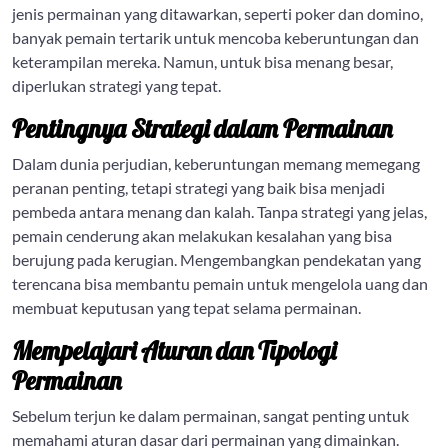
jenis permainan yang ditawarkan, seperti poker dan domino,
banyak pemain tertarik untuk mencoba keberuntungan dan
keterampilan mereka. Namun, untuk bisa menang besar,
diperlukan strategi yang tepat.
Pentingnya Strategi dalam Permainan
Dalam dunia perjudian, keberuntungan memang memegang
peranan penting, tetapi strategi yang baik bisa menjadi
pembeda antara menang dan kalah. Tanpa strategi yang jelas,
pemain cenderung akan melakukan kesalahan yang bisa
berujung pada kerugian. Mengembangkan pendekatan yang
terencana bisa membantu pemain untuk mengelola uang dan
membuat keputusan yang tepat selama permainan.
Mempelajari Aturan dan Tipologi
Permainan
Sebelum terjun ke dalam permainan, sangat penting untuk
memahami aturan dasar dari permainan yang dimainkan.