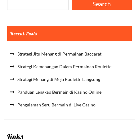
Search
Recent Posts
Strategi Jitu Menang di Permainan Baccarat
Strategi Kemenangan Dalam Permainan Roulette
Strategi Menang di Meja Roulette Langsung
Panduan Lengkap Bermain di Kasino Online
Pengalaman Seru Bermain di Live Casino
Links