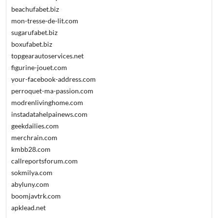
beachufabet.biz
mon-tresse-de-lit.com
sugarufabet.biz
boxufabet.biz
topgearautoservices.net
figurine-jouet.com
your-facebook-address.com
perroquet-ma-passion.com
modrenlivinghome.com
instadatahelpainews.com
geekdailies.com
merchrain.com
kmbb28.com
callreportsforum.com
sokmilya.com
abyluny.com
boomjavtrk.com
apklead.net