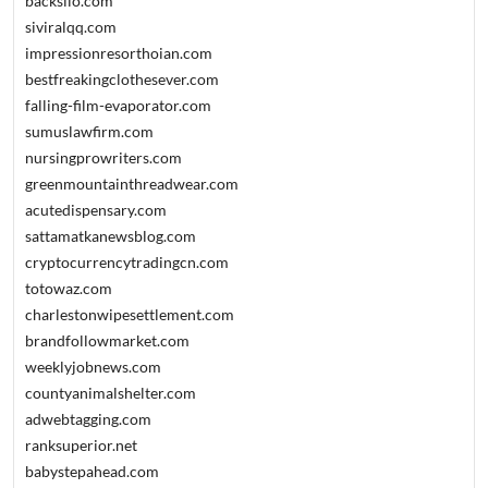
backsilo.com
siviralqq.com
impressionresorthoian.com
bestfreakingclothesever.com
falling-film-evaporator.com
sumuslawfirm.com
nursingprowriters.com
greenmountainthreadwear.com
acutedispensary.com
sattamatkanewsblog.com
cryptocurrencytradingcn.com
totowaz.com
charlestonwipesettlement.com
brandfollowmarket.com
weeklyjobnews.com
countyanimalshelter.com
adwebtagging.com
ranksuperior.net
babystepahead.com