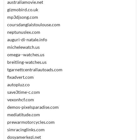
australiamovie.net
gizmobird.co.uk
mp3djsong.com
coursdanglaistoulouse.com
neptunuslex.com
auguri-di-natale.info
michelewatch.us
omega--watches.us
breitling-watches.us
tgarnettcentrallautoads.com
fixadvert.com
autopluz.co
save3time-c.com
vexonhcf.com
demos-pixelsparadise.com
mediatitude.com
prewarmotorcycles.com
simracinglinks.com
dosyamerkezi.net