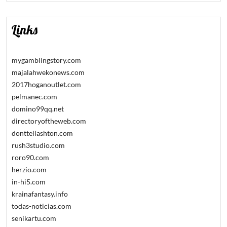
Links
mygamblingstory.com
majalahwekonews.com
2017hoganoutlet.com
pelmanec.com
domino99qq.net
directoryoftheweb.com
donttellashton.com
rush3studio.com
roro90.com
herzio.com
in-hi5.com
krainafantasy.info
todas-noticias.com
senikartu.com