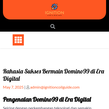
Skip
to
content
Rahasia Sukses Bermain Domino99 di Era
Digital
Posted
Posted
May 7, 2025
|
admin@ignitioncoilguide.com
on
on
Pengenalan Domino99 di Era Digital
Seiring dengan perkembangan teknologi dan semakin