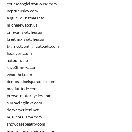
coursdanglaistoulouse.com
neptunuslex.com
auguri-di-natale.info
michelewatch.us
omega--watches.us
breitling-watches.us
tgarnettcentrallautoads.com
fixadvert.com
autopluz.co
save3time-c.com
vexonhcf.com
demos-pixelsparadise.com
mediatitude.com
prewarmotorcycles.com
simracinglinks.com
dosyamerkezi.net
le-surrealisme.com
showcasebeauty.com
insurancepolicyexpert.com