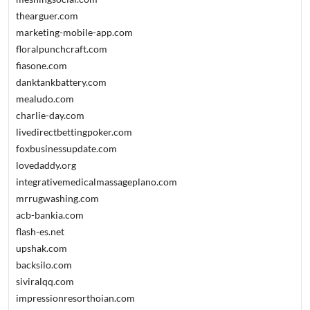
thearguer.com
marketing-mobile-app.com
floralpunchcraft.com
fiasone.com
danktankbattery.com
mealudo.com
charlie-day.com
livedirectbettingpoker.com
foxbusinessupdate.com
lovedaddy.org
integrativemedicalmassageplano.com
mrrugwashing.com
acb-bankia.com
flash-es.net
upshak.com
backsilo.com
siviralqq.com
impressionresorthoian.com