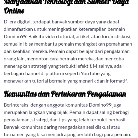
Manfaatkan Teknologi dan Sumber Daya
Online
Di era digital, terdapat banyak sumber daya yang dapat
dimanfaatkan untuk meningkatkan keterampilan bermain
Domino99. Baik itu video tutorial, artikel, atau forum diskusi,
semua ini bisa membantu pemain meningkatkan pemahaman
dan keahlian mereka. Pemain dapat belajar dari pengalaman
orang lain, menonton cara bermain mereka, dan mencoba
menerapkan strategi yang terbukti efektif. Misalnya, ada
berbagai channel di platform seperti YouTube yang
menawarkan tutorial bermain yang menarik dan informatif.
Komunitas dan Pertukaran Pengalaman
Berinteraksi dengan anggota komunitas Domino99 juga
merupakan langkah yang bijak. Pemain dapat saling berbagi
pengalaman, strategi, dan tips yang telah terbukti berhasil.
Banyak komunitas daring mengadakan sesi diskusi atau
turnamen yang bisa menjadi ajang berlatih bagi para pemain.