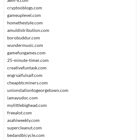
aem-x.com
cryptooblogs.com
gameuplevel.com
homethestyle.com
amuldistribution.com
borobuddur.com
wundermusic.com
gamefungames.com
25-minute-timer.com
creativefuntask.com
engrsaifulsaif.com
cheapbtcminers.com
unionstationtogeorgetown.com
iamayudoc.com
mylittlebighead.com
freealot.com
asahiweekly.com
supercleanut.com
bedandbicycle.com