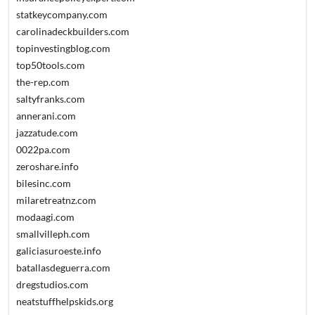
statkeycompany.com
carolinadeckbuilders.com
topinvestingblog.com
top50tools.com
the-rep.com
saltyfranks.com
annerani.com
jazzatude.com
0022pa.com
zeroshare.info
bilesinc.com
milaretreatnz.com
modaagi.com
smallvilleph.com
galiciasuroeste.info
batallasdeguerra.com
dregstudios.com
neatstuffhelpskids.org