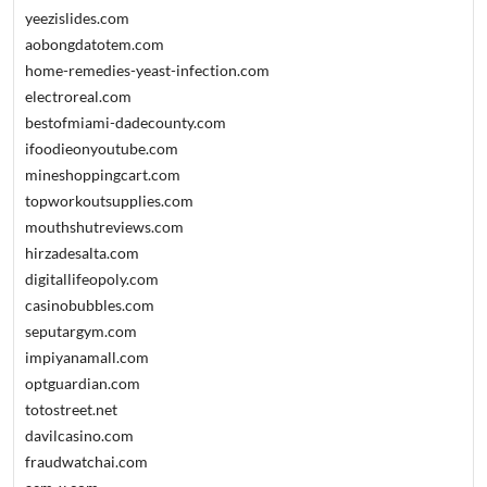
yeezislides.com
aobongdatotem.com
home-remedies-yeast-infection.com
electroreal.com
bestofmiami-dadecounty.com
ifoodieonyoutube.com
mineshoppingcart.com
topworkoutsupplies.com
mouthshutreviews.com
hirzadesalta.com
digitallifeopoly.com
casinobubbles.com
seputargym.com
impiyanamall.com
optguardian.com
totostreet.net
davilcasino.com
fraudwatchai.com