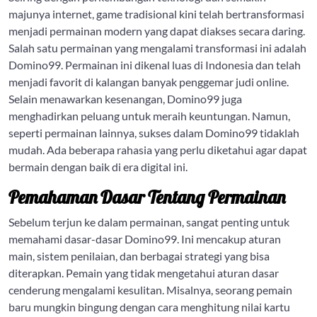
majunya internet, game tradisional kini telah bertransformasi
menjadi permainan modern yang dapat diakses secara daring.
Salah satu permainan yang mengalami transformasi ini adalah
Domino99. Permainan ini dikenal luas di Indonesia dan telah
menjadi favorit di kalangan banyak penggemar judi online.
Selain menawarkan kesenangan, Domino99 juga
menghadirkan peluang untuk meraih keuntungan. Namun,
seperti permainan lainnya, sukses dalam Domino99 tidaklah
mudah. Ada beberapa rahasia yang perlu diketahui agar dapat
bermain dengan baik di era digital ini.
Pemahaman Dasar Tentang Permainan
Sebelum terjun ke dalam permainan, sangat penting untuk
memahami dasar-dasar Domino99. Ini mencakup aturan
main, sistem penilaian, dan berbagai strategi yang bisa
diterapkan. Pemain yang tidak mengetahui aturan dasar
cenderung mengalami kesulitan. Misalnya, seorang pemain
baru mungkin bingung dengan cara menghitung nilai kartu