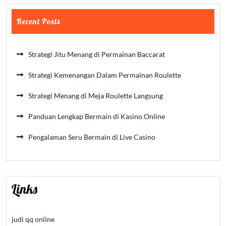
Recent Posts
Strategi Jitu Menang di Permainan Baccarat
Strategi Kemenangan Dalam Permainan Roulette
Strategi Menang di Meja Roulette Langsung
Panduan Lengkap Bermain di Kasino Online
Pengalaman Seru Bermain di Live Casino
Links
judi qq online