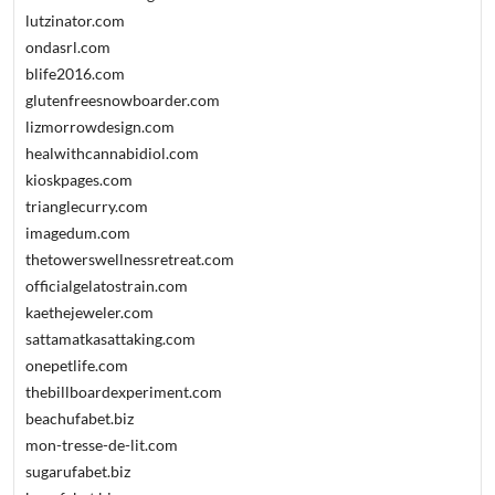
lutzinator.com
ondasrl.com
blife2016.com
glutenfreesnowboarder.com
lizmorrowdesign.com
healwithcannabidiol.com
kioskpages.com
trianglecurry.com
imagedum.com
thetowerswellnessretreat.com
officialgelatostrain.com
kaethejeweler.com
sattamatkasattaking.com
onepetlife.com
thebillboardexperiment.com
beachufabet.biz
mon-tresse-de-lit.com
sugarufabet.biz