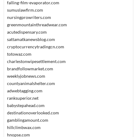
falling-film-evaporator.com
sumuslawfirm.com
nursingprowriters.com
greenmountainthreadwear.com
acutedispensary.com
sattamatkanewsblog.com
cryptocurrencytradingcn.com
totowaz.com
charlestonwipesettlement.com
brandfollowmarket.com
weeklyjobnews.com
countyanimalshelter.com
adwebtagging.com
ranksuperior.net
babystepahead.com
destinationoverlooked.com
gamblingamount.com
hillclimbwax.com
hnopse.com