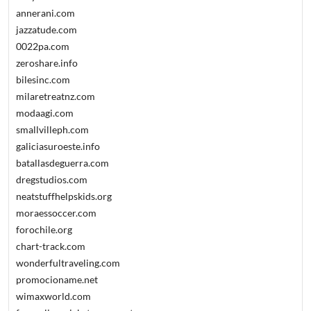
annerani.com
jazzatude.com
0022pa.com
zeroshare.info
bilesinc.com
milaretreatnz.com
modaagi.com
smallvilleph.com
galiciasuroeste.info
batallasdeguerra.com
dregstudios.com
neatstuffhelpskids.org
moraessoccer.com
forochile.org
chart-track.com
wonderfultraveling.com
promocioname.net
wimaxworld.com