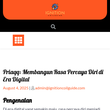
Skip
to
content
Priaqq: Membangun Rasa Percaya Diri di
Era Digital
Posted
Posted
August 4, 2025
|
admin@ignitioncoilguide.com
on
on
Pengenalan
Di era digital yang semakin maju, rasa percaya diri menjadi