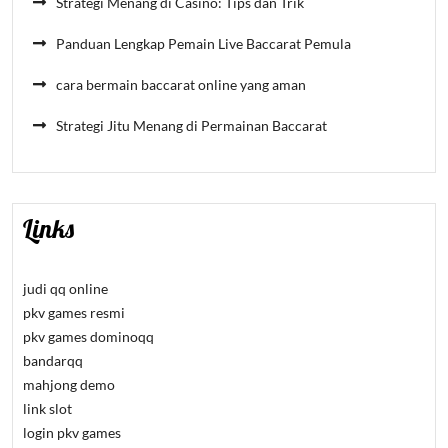
Strategi Menang di Casino: Tips dan Trik
Panduan Lengkap Pemain Live Baccarat Pemula
cara bermain baccarat online yang aman
Strategi Jitu Menang di Permainan Baccarat
Links
judi qq online
pkv games resmi
pkv games dominoqq
bandarqq
mahjong demo
link slot
login pkv games