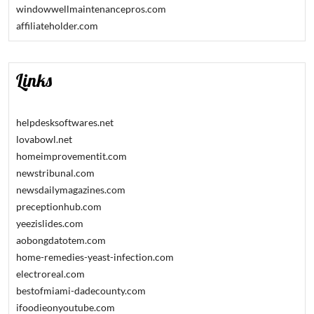
windowwellmaintenancepros.com
affiliateholder.com
Links
helpdesksoftwares.net
lovabowl.net
homeimprovementit.com
newstribunal.com
newsdailymagazines.com
preceptionhub.com
yeezislides.com
aobongdatotem.com
home-remedies-yeast-infection.com
electroreal.com
bestofmiami-dadecounty.com
ifoodieonyoutube.com