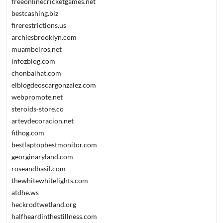
freeonlinecricketgames.net
bestcashing.biz
firerestrictions.us
archiesbrooklyn.com
muambeiros.net
infozblog.com
chonbaihat.com
elblogdeoscargonzalez.com
webpromote.net
steroids-store.co
arteydecoracion.net
fithog.com
bestlaptopbestmonitor.com
georginaryland.com
roseandbasil.com
thewhitewhitelights.com
atdhe.ws
heckrodtwetland.org
halfheardinthestillness.com