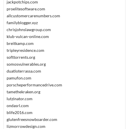
jackpotchips.com
proelitesoftware.com
allcustomercarenumbers.com
familyblogger.xyz
chrisjohnslawgroup.com
klub-vulcan-online.com
breitkamp.com
tripleyresidence.com
softtorrents.org
somosvulnerables.org
duatloterrassa.com
pamufon.com
porscheperformancedrive.com
tamethekraken.org
lutzinator.com
ondasrl.com
blife2016.com
glutenfreesnowboarder.com
lizmorrowdesign.com