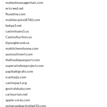
mybestmassagechair.com
ericreed.net
fluxetine.com
mobilecasino8760.com
betqq3.net
casinoloans5.us
CasinoAuction.us
kipooglecouk.us
mykitchennhome.com
aumoulinvert.com
thefoodiepassport.com
superwindowproject.com
papibakigrafo.com
icanhazjs.com
canimpact.org
goviralstudy.com
cartourism.net
apple-cores.com
pulserasdeactividad10.com