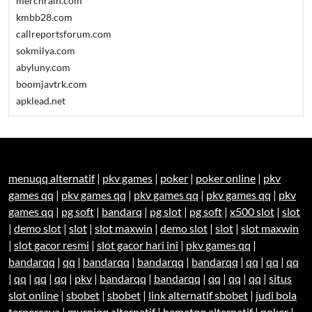
merchrain.com
kmbb28.com
callreportsforum.com
sokmilya.com
abyluny.com
boomjavtrk.com
apklead.net
menuqq alternatif
|
pkv games
|
poker
|
poker online
|
pkv
games qq
|
pkv games qq
|
pkv games qq
|
pkv games qq
|
pkv
games qq
|
pg soft
|
bandarq
|
pg slot
|
pg soft
|
x500 slot
|
slot
|
demo slot
|
slot
|
slot maxwin
|
demo slot
|
slot
|
slot maxwin
|
slot gacor resmi
|
slot gacor hari ini
|
pkv games qq
|
bandarqq
|
qq
|
bandarqq
|
bandarqq
|
bandarqq
|
qq
|
qq
|
qq
|
qq
|
qq
|
qq
|
pkv
|
bandarqq
|
bandarqq
|
qq
|
qq
|
qq
|
situs
slot online
|
sbobet
|
sbobet
|
link alternatif sbobet
|
judi bola
terpercaya
|
murniqq alternatif
|
hematqq alternatif
|
poker
|