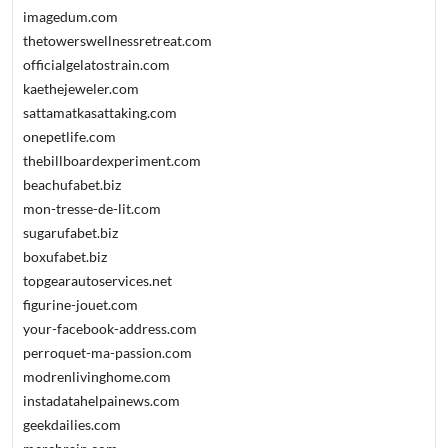
imagedum.com
thetowerswellnessretreat.com
officialgelatostrain.com
kaethejeweler.com
sattamatkasattaking.com
onepetlife.com
thebillboardexperiment.com
beachufabet.biz
mon-tresse-de-lit.com
sugarufabet.biz
boxufabet.biz
topgearautoservices.net
figurine-jouet.com
your-facebook-address.com
perroquet-ma-passion.com
modrenlivinghome.com
instadatahelpainews.com
geekdailies.com