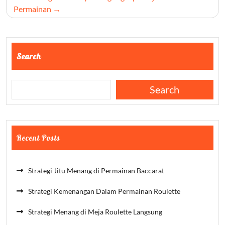
Permainan
Search
Search
Recent Posts
Strategi Jitu Menang di Permainan Baccarat
Strategi Kemenangan Dalam Permainan Roulette
Strategi Menang di Meja Roulette Langsung