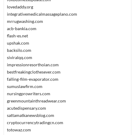
lovedaddy.org
integrativemedicalmassageplano.com
mrrugwashing.com
acb-bankia.com
flash-es.net
upshak.com
backsilo.com
siviralqq.com
impressionresorthoian.com
bestfreakingclothesever.com
falling-film-evaporator.com
sumuslawfirm.com
nursingprowriters.com
greenmountainthreadwear.com
acutedispensary.com
sattamatkanewsblog.com
cryptocurrencytradingcn.com
totowaz.com