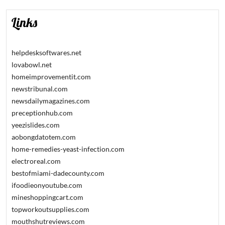
Links
helpdesksoftwares.net
lovabowl.net
homeimprovementit.com
newstribunal.com
newsdailymagazines.com
preceptionhub.com
yeezislides.com
aobongdatotem.com
home-remedies-yeast-infection.com
electroreal.com
bestofmiami-dadecounty.com
ifoodieonyoutube.com
mineshoppingcart.com
topworkoutsupplies.com
mouthshutreviews.com