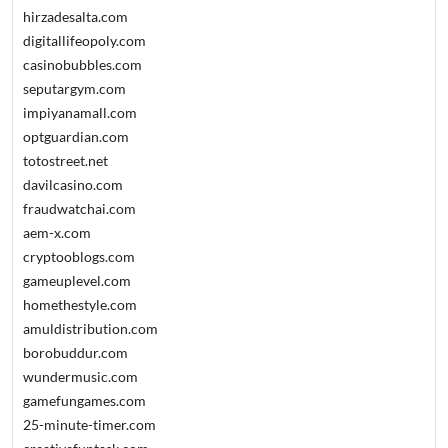
hirzadesalta.com
digitallifeopoly.com
casinobubbles.com
seputargym.com
impiyanamall.com
optguardian.com
totostreet.net
davilcasino.com
fraudwatchai.com
aem-x.com
cryptooblogs.com
gameuplevel.com
homethestyle.com
amuldistribution.com
borobuddur.com
wundermusic.com
gamefungames.com
25-minute-timer.com