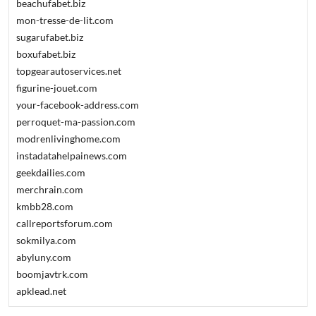
beachufabet.biz
mon-tresse-de-lit.com
sugarufabet.biz
boxufabet.biz
topgearautoservices.net
figurine-jouet.com
your-facebook-address.com
perroquet-ma-passion.com
modrenlivinghome.com
instadatahelpainews.com
geekdailies.com
merchrain.com
kmbb28.com
callreportsforum.com
sokmilya.com
abyluny.com
boomjavtrk.com
apklead.net