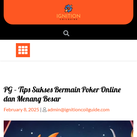
Skip
to
content
PG – Tips Sukses Bermain Poker Online
dan Menang Besar
Posted
Posted
February 8, 2025
|
admin@ignitioncoilguide.com
on
on