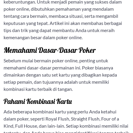
keberuntungan. Untuk menjadi pemain yang sukses dalam
poker online, dibutuhkan pemahaman yang mendalam
tentang cara bermain, membaca situasi, serta mengambil
keputusan yang tepat. Artikel ini akan membahas berbagai
tips dan trik yang dapat membantu Anda untuk meraih
kemenangan besar dalam poker online.
Memahami Dasar-Dasar Poker
Sebelum mulai bermain poker online, penting untuk
memahami dasar-dasar permainan ini. Poker biasanya
dimainkan dengan satu set kartu yang dibagikan kepada
setiap pemain, dan tujuannya adalah untuk memiliki
kombinasi kartu terbaik di tangan.
Pahami Kombinasi Kartu
Ada beberapa kombinasi kartu yang perlu Anda ketahui
dalam poker, seperti Royal Flush, Straight Flush, Four of a
Kind, Full House, dan lain-lain. Setiap kombinasi memiliki nilai
tertentu, dan Anda harus bisa mengidentifikasi tangan terbaik