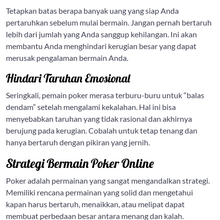
Tetapkan batas berapa banyak uang yang siap Anda
pertaruhkan sebelum mulai bermain. Jangan pernah bertaruh
lebih dari jumlah yang Anda sanggup kehilangan. Ini akan
membantu Anda menghindari kerugian besar yang dapat
merusak pengalaman bermain Anda.
Hindari Taruhan Emosional
Seringkali, pemain poker merasa terburu-buru untuk “balas
dendam” setelah mengalami kekalahan. Hal ini bisa
menyebabkan taruhan yang tidak rasional dan akhirnya
berujung pada kerugian. Cobalah untuk tetap tenang dan
hanya bertaruh dengan pikiran yang jernih.
Strategi Bermain Poker Online
Poker adalah permainan yang sangat mengandalkan strategi.
Memiliki rencana permainan yang solid dan mengetahui
kapan harus bertaruh, menaikkan, atau melipat dapat
membuat perbedaan besar antara menang dan kalah.