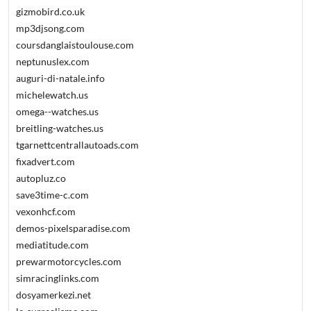
gizmobird.co.uk
mp3djsong.com
coursdanglaistoulouse.com
neptunuslex.com
auguri-di-natale.info
michelewatch.us
omega--watches.us
breitling-watches.us
tgarnettcentrallautoads.com
fixadvert.com
autopluz.co
save3time-c.com
vexonhcf.com
demos-pixelsparadise.com
mediatitude.com
prewarmotorcycles.com
simracinglinks.com
dosyamerkezi.net