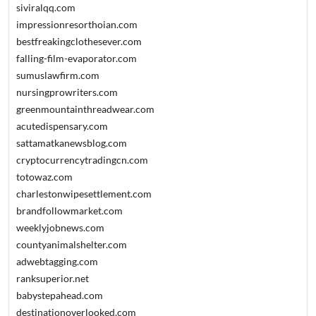
siviralqq.com
impressionresorthoian.com
bestfreakingclothesever.com
falling-film-evaporator.com
sumuslawfirm.com
nursingprowriters.com
greenmountainthreadwear.com
acutedispensary.com
sattamatkanewsblog.com
cryptocurrencytradingcn.com
totowaz.com
charlestonwipesettlement.com
brandfollowmarket.com
weeklyjobnews.com
countyanimalshelter.com
adwebtagging.com
ranksuperior.net
babystepahead.com
destinationoverlooked.com