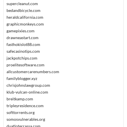
supercleanut.com
bedandbicycle.com
heraldcalifornia.com
graphicmonkeys.com
gamepixies.com
drawneastart.com
fasthokislot88.com
safecasinotips.com
jackpotchips.com
proelitesoftware.com
allcustomercarenumbers.com
familyblogger.xyz
chrisjohnslawgroup.com
klub-vulcan-online.com
breitkamp.com
tripleyresidence.com
softtorrents.org
somosvulnerables.org
duatloterrassa.com