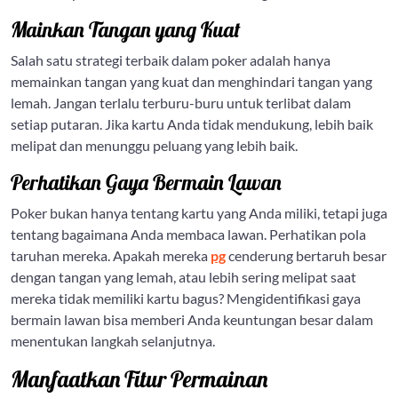
Mainkan Tangan yang Kuat
Salah satu strategi terbaik dalam poker adalah hanya
memainkan tangan yang kuat dan menghindari tangan yang
lemah. Jangan terlalu terburu-buru untuk terlibat dalam
setiap putaran. Jika kartu Anda tidak mendukung, lebih baik
melipat dan menunggu peluang yang lebih baik.
Perhatikan Gaya Bermain Lawan
Poker bukan hanya tentang kartu yang Anda miliki, tetapi juga
tentang bagaimana Anda membaca lawan. Perhatikan pola
taruhan mereka. Apakah mereka
pg
cenderung bertaruh besar
dengan tangan yang lemah, atau lebih sering melipat saat
mereka tidak memiliki kartu bagus? Mengidentifikasi gaya
bermain lawan bisa memberi Anda keuntungan besar dalam
menentukan langkah selanjutnya.
Manfaatkan Fitur Permainan