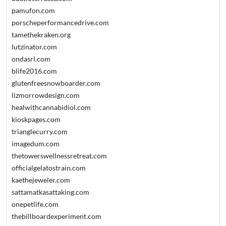
pamufon.com
porscheperformancedrive.com
tamethekraken.org
lutzinator.com
ondasrl.com
blife2016.com
glutenfreesnowboarder.com
lizmorrowdesign.com
healwithcannabidiol.com
kioskpages.com
trianglecurry.com
imagedum.com
thetowerswellnessretreat.com
officialgelatostrain.com
kaethejeweler.com
sattamatkasattaking.com
onepetlife.com
thebillboardexperiment.com