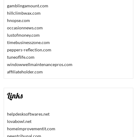
gamblingamount.com
hillclimbwax.com
hnopse.com
occasionnews.com
lustofmoney.com
timebusinesszone.com
peppers-reflection.com
tuneoflife.com
windowwellmaintenancepros.com
affiliateholder.com
Links
helpdesksoftwares.net
lovabowl.net
homeimprovementit.com
newstribunal.com