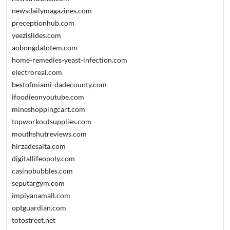
newsdailymagazines.com
preceptionhub.com
yeezislides.com
aobongdatotem.com
home-remedies-yeast-infection.com
electroreal.com
bestofmiami-dadecounty.com
ifoodieonyoutube.com
mineshoppingcart.com
topworkoutsupplies.com
mouthshutreviews.com
hirzadesalta.com
digitallifeopoly.com
casinobubbles.com
seputargym.com
impiyanamall.com
optguardian.com
totostreet.net