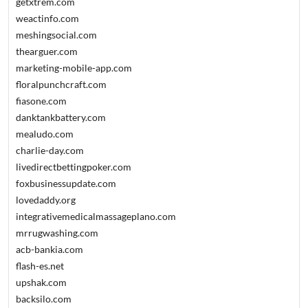
getxtrem.com
weactinfo.com
meshingsocial.com
thearguer.com
marketing-mobile-app.com
floralpunchcraft.com
fiasone.com
danktankbattery.com
mealudo.com
charlie-day.com
livedirectbettingpoker.com
foxbusinessupdate.com
lovedaddy.org
integrativemedicalmassageplano.com
mrrugwashing.com
acb-bankia.com
flash-es.net
upshak.com
backsilo.com