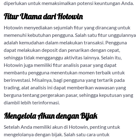
diperlukan untuk memaksimalkan potensi keuntungan Anda.
Fitur Utama dari Hotowin
Hotowin menyediakan sejumlah fitur yang dirancang untuk
memenuhi kebutuhan pengguna. Salah satu fitur unggulannya
adalah kemudahan dalam melakukan transaksi. Pengguna
dapat melakukan deposit dan penarikan dengan cepat,
sehingga tidak mengganggu aktivitas lainnya. Selain itu,
Hotowin juga memiliki fitur analisis pasar yang dapat
membantu pengguna menentukan momen terbaik untuk
berinvestasi. Misalnya, bagi pengguna yang tertarik pada
trading, alat analisis ini dapat memberikan wawasan yang
berguna tentang pergerakan pasar, sehingga keputusan yang
diambil lebih terinformasi.
Mengelola Akun dengan Bijak
Setelah Anda memiliki akun di Hotowin, penting untuk
mengelolanya dengan bijak. Salah satu cara untuk