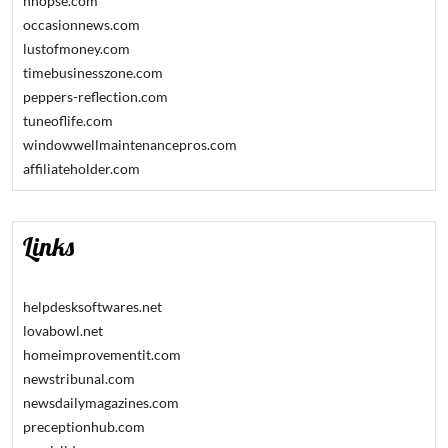
hnopse.com
occasionnews.com
lustofmoney.com
timebusinesszone.com
peppers-reflection.com
tuneoflife.com
windowwellmaintenancepros.com
affiliateholder.com
Links
helpdesksoftwares.net
lovabowl.net
homeimprovementit.com
newstribunal.com
newsdailymagazines.com
preceptionhub.com