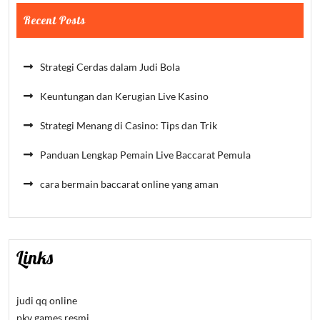
Recent Posts
Strategi Cerdas dalam Judi Bola
Keuntungan dan Kerugian Live Kasino
Strategi Menang di Casino: Tips dan Trik
Panduan Lengkap Pemain Live Baccarat Pemula
cara bermain baccarat online yang aman
Links
judi qq online
pkv games resmi