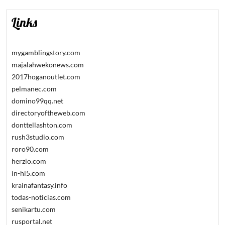
Links
mygamblingstory.com
majalahwekonews.com
2017hoganoutlet.com
pelmanec.com
domino99qq.net
directoryoftheweb.com
donttellashton.com
rush3studio.com
roro90.com
herzio.com
in-hi5.com
krainafantasy.info
todas-noticias.com
senikartu.com
rusportal.net