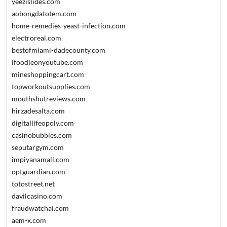
yeezislides.com
aobongdatotem.com
home-remedies-yeast-infection.com
electroreal.com
bestofmiami-dadecounty.com
ifoodieonyoutube.com
mineshoppingcart.com
topworkoutsupplies.com
mouthshutreviews.com
hirzadesalta.com
digitallifeopoly.com
casinobubbles.com
seputargym.com
impiyanamall.com
optguardian.com
totostreet.net
davilcasino.com
fraudwatchai.com
aem-x.com