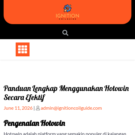
Skip
to
content
Panduan Lengkap Menggunakan Hotowin
Secara Efektif
Posted
Posted
June 11, 2026
|
admin@ignitioncoilguide.com
on
on
Pengenalan Hotowin
Hotowin adalah platform yang semakin populer di kalangan