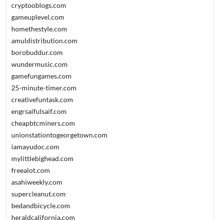
cryptooblogs.com
gameuplevel.com
homethestyle.com
amuldistribution.com
borobuddur.com
wundermusic.com
gamefungames.com
25-minute-timer.com
creativefuntask.com
engrsaifulsaif.com
cheapbtcminers.com
unionstationtogeorgetown.com
iamayudoc.com
mylittlebighead.com
freealot.com
asahiweekly.com
supercleanut.com
bedandbicycle.com
heraldcalifornia.com