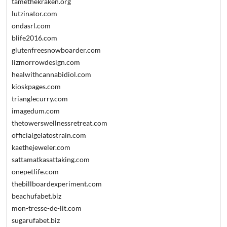
tamethekraken.org
lutzinator.com
ondasrl.com
blife2016.com
glutenfreesnowboarder.com
lizmorrowdesign.com
healwithcannabidiol.com
kioskpages.com
trianglecurry.com
imagedum.com
thetowerswellnessretreat.com
officialgelatostrain.com
kaethejeweler.com
sattamatkasattaking.com
onepetlife.com
thebillboardexperiment.com
beachufabet.biz
mon-tresse-de-lit.com
sugarufabet.biz