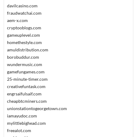
davilcasino.com
fraudwatchai.com
aem-x.com
cryptooblogs.com
gameuplevel.com
homethestyle.com
amuldistribution.com
borobuddur.com
wundermusic.com
gamefungames.com
25-minute-timer.com
creativefuntask.com
engrsaifulsaif.com
cheapbtcminers.com
unionstationtogeorgetown.com
iamayudoc.com
mylittlebighead.com
freealot.com