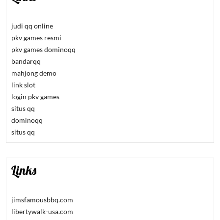
judi qq online
pkv games resmi
pkv games dominoqq
bandarqq
mahjong demo
link slot
login pkv games
situs qq
dominoqq
situs qq
Links
jimsfamousbbq.com
libertywalk-usa.com