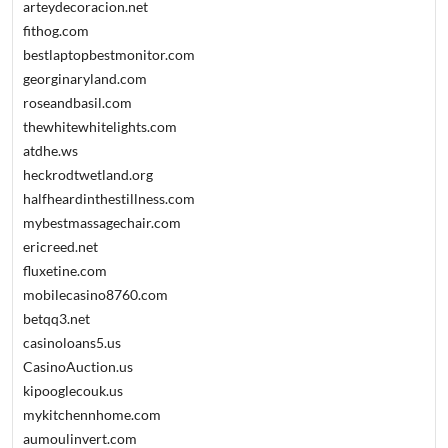
arteydecoracion.net
fithog.com
bestlaptopbestmonitor.com
georginaryland.com
roseandbasil.com
thewhitewhitelights.com
atdhe.ws
heckrodtwetland.org
halfheardinthestillness.com
mybestmassagechair.com
ericreed.net
fluxetine.com
mobilecasino8760.com
betqq3.net
casinoloans5.us
CasinoAuction.us
kipooglecouk.us
mykitchennhome.com
aumoulinvert.com