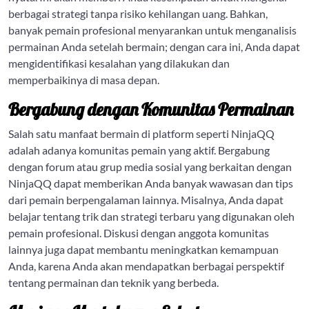
berbagai strategi tanpa risiko kehilangan uang. Bahkan,
banyak pemain profesional menyarankan untuk menganalisis
permainan Anda setelah bermain; dengan cara ini, Anda dapat
mengidentifikasi kesalahan yang dilakukan dan
memperbaikinya di masa depan.
Bergabung dengan Komunitas Permainan
Salah satu manfaat bermain di platform seperti NinjaQQ
adalah adanya komunitas pemain yang aktif. Bergabung
dengan forum atau grup media sosial yang berkaitan dengan
NinjaQQ dapat memberikan Anda banyak wawasan dan tips
dari pemain berpengalaman lainnya. Misalnya, Anda dapat
belajar tentang trik dan strategi terbaru yang digunakan oleh
pemain profesional. Diskusi dengan anggota komunitas
lainnya juga dapat membantu meningkatkan kemampuan
Anda, karena Anda akan mendapatkan berbagai perspektif
tentang permainan dan teknik yang berbeda.