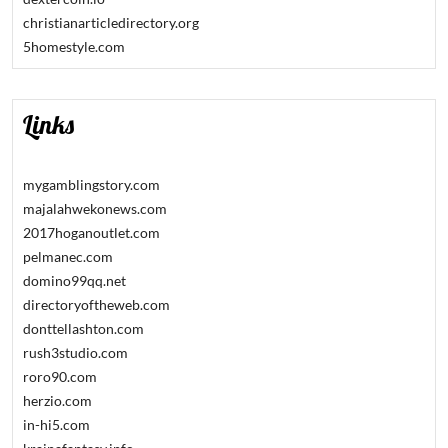
christianarticledirectory.org
5homestyle.com
Links
mygamblingstory.com
majalahwekonews.com
2017hoganoutlet.com
pelmanec.com
domino99qq.net
directoryoftheweb.com
donttellashton.com
rush3studio.com
roro90.com
herzio.com
in-hi5.com