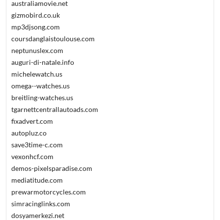
australiamovie.net
gizmobird.co.uk
mp3djsong.com
coursdanglaistoulouse.com
neptunuslex.com
auguri-di-natale.info
michelewatch.us
omega--watches.us
breitling-watches.us
tgarnettcentrallautoads.com
fixadvert.com
autopluz.co
save3time-c.com
vexonhcf.com
demos-pixelsparadise.com
mediatitude.com
prewarmotorcycles.com
simracinglinks.com
dosyamerkezi.net