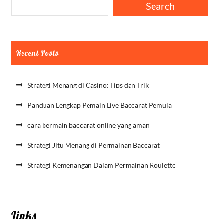
Search
Recent Posts
Strategi Menang di Casino: Tips dan Trik
Panduan Lengkap Pemain Live Baccarat Pemula
cara bermain baccarat online yang aman
Strategi Jitu Menang di Permainan Baccarat
Strategi Kemenangan Dalam Permainan Roulette
Links