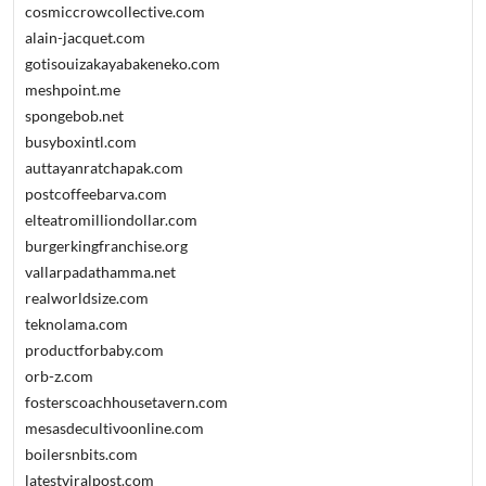
cosmiccrowcollective.com
alain-jacquet.com
gotisouizakayabakeneko.com
meshpoint.me
spongebob.net
busyboxintl.com
auttayanratchapak.com
postcoffeebarva.com
elteatromilliondollar.com
burgerkingfranchise.org
vallarpadathamma.net
realworldsize.com
teknolama.com
productforbaby.com
orb-z.com
fosterscoachhousetavern.com
mesasdecultivoonline.com
boilersnbits.com
latestviralpost.com