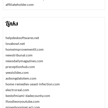
affiliateholder.com
Links
helpdesksoftwares.net
lovabowl.net
homeimprovementit.com
newstribunal.com
newsdailymagazines.com
preceptionhub.com
yeezislides.com
aobongdatotem.com
home-remedies-yeast-infection.com
electroreal.com
bestofmiami-dadecounty.com
ifoodieonyoutube.com
mineshoppingcart.com