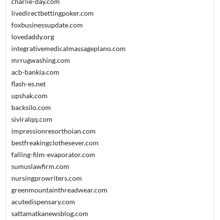
charlie-day.com
livedirectbettingpoker.com
foxbusinessupdate.com
lovedaddy.org
integrativemedicalmassageplano.com
mrrugwashing.com
acb-bankia.com
flash-es.net
upshak.com
backsilo.com
siviralqq.com
impressionresorthoian.com
bestfreakingclothesever.com
falling-film-evaporator.com
sumuslawfirm.com
nursingprowriters.com
greenmountainthreadwear.com
acutedispensary.com
sattamatkanewsblog.com