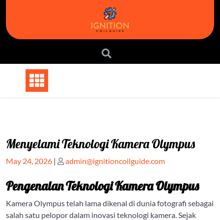
Skip
to
content
Menyelami Teknologi Kamera Olympus
Posted
Posted
May 24, 2026
|
admin@ignitioncoilguide.com
on
on
Pengenalan Teknologi Kamera Olympus
Kamera Olympus telah lama dikenal di dunia fotografi sebagai
salah satu pelopor dalam inovasi teknologi kamera. Sejak