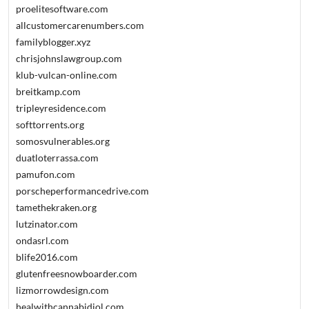
proelitesoftware.com
allcustomercarenumbers.com
familyblogger.xyz
chrisjohnslawgroup.com
klub-vulcan-online.com
breitkamp.com
tripleyresidence.com
softtorrents.org
somosvulnerables.org
duatloterrassa.com
pamufon.com
porscheperformancedrive.com
tamethekraken.org
lutzinator.com
ondasrl.com
blife2016.com
glutenfreesnowboarder.com
lizmorrowdesign.com
healwithcannabidiol.com