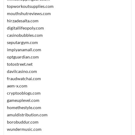
topworkoutsupplies.com
mouthshutreviews.com
hirzadesalta.com
digitallifeopoly.com
casinobubbles.com
seputargym.com
impiyanamall.com
optguardian.com
totostreet.net
davilcasino.com
fraudwatchai.com
aem-x.com
cryptooblogs.com
gameuplevel.com
homethestyle.com
amuldistribution.com
borobuddur.com
wundermusic.com