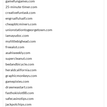
gamefungames.com
25-minute-timer.com
creativefuntask.com
engrsaifulsaif.com
cheapbtcminers.com
unionstationtogeorgetown.com
iamayudoc.com
mylittlebighead.com
freealot.com
asahiweekly.com
supercleanut.com
bedandbicycle.com
heraldcalifornia.com
graphicmonkeys.com
gamepixies.com
drawneastart.com
fasthokislot88.com
safecasinotips.com
jackpotchips.com