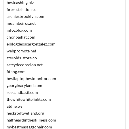
bestcashing.biz
firerestrictions.us
archiesbrooklyn.com
muambeiros.net
infozblog.com
chonbaihat.com
elblogdeoscargonzalez.com
webpromote.net
steroids-store.co
arteydecoracion.net
fithog.com
bestlaptopbestmonitor.com
georginaryland.com
roseandbasil.com
thewhitewhitelights.com
atdhe.ws
heckrodtwetland.org
halfheardinthestillness.com
mybestmassagechair.com