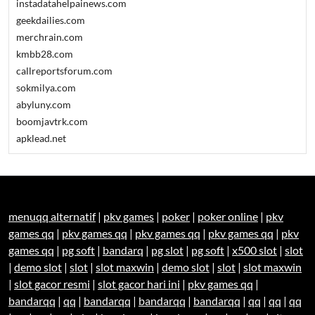
instadatahelpainews.com
geekdailies.com
merchrain.com
kmbb28.com
callreportsforum.com
sokmilya.com
abyluny.com
boomjavtrk.com
apklead.net
menuqq alternatif
|
pkv games
|
poker
|
poker online
|
pkv
games qq
|
pkv games qq
|
pkv games qq
|
pkv games qq
|
pkv
games qq
|
pg soft
|
bandarq
|
pg slot
|
pg soft
|
x500 slot
|
slot
|
demo slot
|
slot
|
slot maxwin
|
demo slot
|
slot
|
slot maxwin
|
slot gacor resmi
|
slot gacor hari ini
|
pkv games qq
|
bandarqq
|
qq
|
bandarqq
|
bandarqq
|
bandarqq
|
qq
|
qq
|
qq