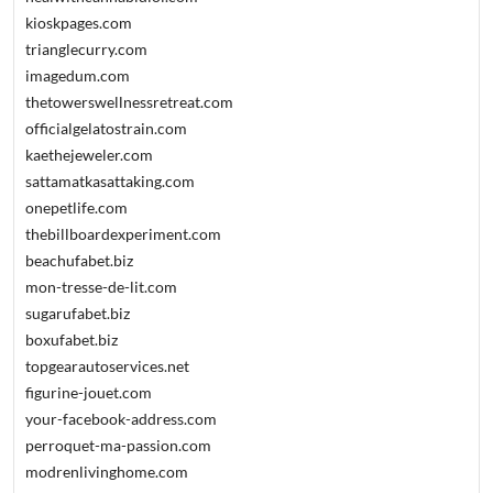
kioskpages.com
trianglecurry.com
imagedum.com
thetowerswellnessretreat.com
officialgelatostrain.com
kaethejeweler.com
sattamatkasattaking.com
onepetlife.com
thebillboardexperiment.com
beachufabet.biz
mon-tresse-de-lit.com
sugarufabet.biz
boxufabet.biz
topgearautoservices.net
figurine-jouet.com
your-facebook-address.com
perroquet-ma-passion.com
modrenlivinghome.com