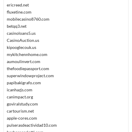
ericreed.net
fluxetine.com
mobilecasino8760.com
betqq3.net
casinoloans5.us
CasinoAuction.us
kipooglecouk.us
mykitchennhome.com
aumoulinvert.com
thefoodiepassport.com
superwindowproject.com
papibakigrafo.com
icanhazjs.com
canimpact.org
goviralstudy.com
cartourism.net
apple-cores.com
pulserasdeactividad10.com