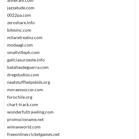
annerani.com
jazzatude.com
0022pa.com
zeroshare.info
bilesinc.com
milaretreatnz.com
modaagi.com
smallvilleph.com
galiciasuroeste.info
batallasdeguerra.com
dregstudios.com
neatstuffhelpskids.org
moraessoccer.com
forochile.org
chart-track.com
wonderfultraveling.com
promocioname.net
wimaxworld.com
freeonlinecricketgames.net