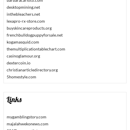
barbaracarlotti.com
desktopmining.net
inthebleachers.net
lexapro-rx-store.com
buyskincareproducts.org
frenchbulldogpuppyforsale.net
kogamasquid.com
themultiplicationtablechart.com
casinoglamour.org
dextercoin.io
christianarticledirectory.org
5homestyle.com
Links
mygamblingstory.com
majalahwekonews.com