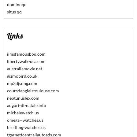
dominoqq
situs qq
Links
jimsfamousbbq.com
libertywalk-usa.com
australiamovie.net
gizmobird.co.uk
mp3djsong.com
coursdanglaistoulouse.com
neptunuslex.com
auguri-di-natale.info
michelewatch.us
omega--watches.us
breitling-watches.us
tgarnettcentrallautoads.com