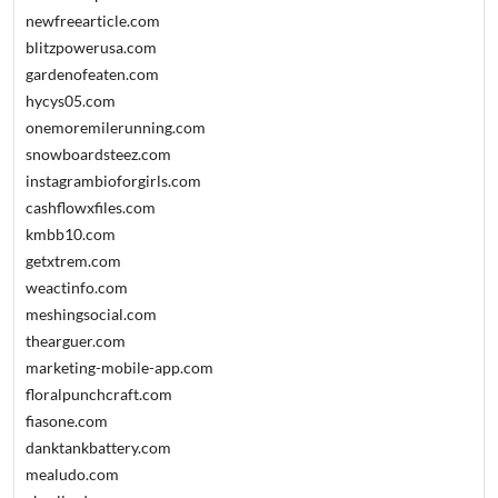
newfreearticle.com
blitzpowerusa.com
gardenofeaten.com
hycys05.com
onemoremilerunning.com
snowboardsteez.com
instagrambioforgirls.com
cashflowxfiles.com
kmbb10.com
getxtrem.com
weactinfo.com
meshingsocial.com
thearguer.com
marketing-mobile-app.com
floralpunchcraft.com
fiasone.com
danktankbattery.com
mealudo.com