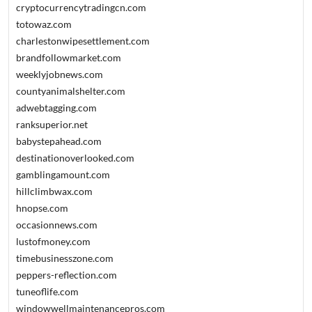
cryptocurrencytradingcn.com
totowaz.com
charlestonwipesettlement.com
brandfollowmarket.com
weeklyjobnews.com
countyanimalshelter.com
adwebtagging.com
ranksuperior.net
babystepahead.com
destinationoverlooked.com
gamblingamount.com
hillclimbwax.com
hnopse.com
occasionnews.com
lustofmoney.com
timebusinesszone.com
peppers-reflection.com
tuneoflife.com
windowwellmaintenancepros.com