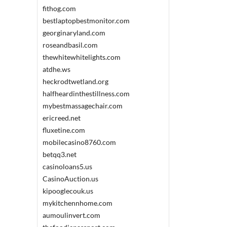
fithog.com
bestlaptopbestmonitor.com
georginaryland.com
roseandbasil.com
thewhitewhitelights.com
atdhe.ws
heckrodtwetland.org
halfheardinthestillness.com
mybestmassagechair.com
ericreed.net
fluxetine.com
mobilecasino8760.com
betqq3.net
casinoloans5.us
CasinoAuction.us
kipooglecouk.us
mykitchennhome.com
aumoulinvert.com