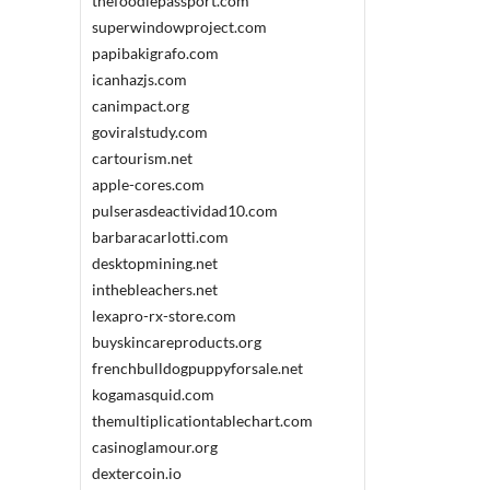
thefoodiepassport.com
superwindowproject.com
papibakigrafo.com
icanhazjs.com
canimpact.org
goviralstudy.com
cartourism.net
apple-cores.com
pulserasdeactividad10.com
barbaracarlotti.com
desktopmining.net
inthebleachers.net
lexapro-rx-store.com
buyskincareproducts.org
frenchbulldogpuppyforsale.net
kogamasquid.com
themultiplicationtablechart.com
casinoglamour.org
dextercoin.io