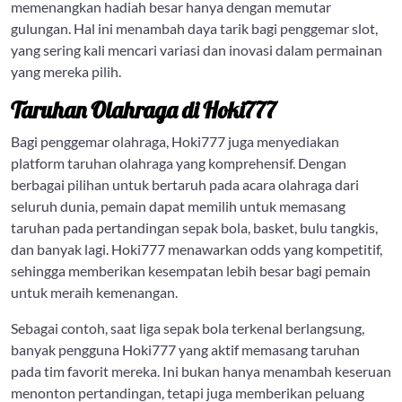
memenangkan hadiah besar hanya dengan memutar
gulungan. Hal ini menambah daya tarik bagi penggemar slot,
yang sering kali mencari variasi dan inovasi dalam permainan
yang mereka pilih.
Taruhan Olahraga di Hoki777
Bagi penggemar olahraga, Hoki777 juga menyediakan
platform taruhan olahraga yang komprehensif. Dengan
berbagai pilihan untuk bertaruh pada acara olahraga dari
seluruh dunia, pemain dapat memilih untuk memasang
taruhan pada pertandingan sepak bola, basket, bulu tangkis,
dan banyak lagi. Hoki777 menawarkan odds yang kompetitif,
sehingga memberikan kesempatan lebih besar bagi pemain
untuk meraih kemenangan.
Sebagai contoh, saat liga sepak bola terkenal berlangsung,
banyak pengguna Hoki777 yang aktif memasang taruhan
pada tim favorit mereka. Ini bukan hanya menambah keseruan
menonton pertandingan, tetapi juga memberikan peluang