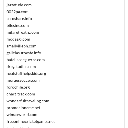
jazzatude.com
0022pa.com
zeroshare.info
bilesinc.com
milaretreatnz.com
modaagi.com
smallvilleph.com
galiciasuroeste.info
batallasdeguerra.com
dregstudios.com
neatstuffhelpskids.org
moraessoccer.com
forochile.org
chart-track.com
wonderfultraveling.com
promocioname.net
wimaxworld.com
freeonlinecricketgames.net