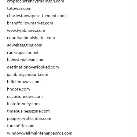
cryptocurrencytradingcn.com
totowaz.com
charlestonwipesettlement.com
brandfollowmarket.com
weeklyjobnews.com
countyanimalshelter.com
adwebtagging.com
ranksuperior.net
babystepahead.com
destinationoverlooked.com
gamblingamount.com
hillclimbwax.com
hnopse.com
occasionnews.com
lustofmoney.com
timebusinesszone.com
peppers-reflection.com
tuneoflife.com
windowwellmaintenancepros.com