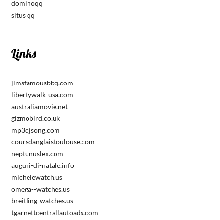
dominoqq
situs qq
Links
jimsfamousbbq.com
libertywalk-usa.com
australiamovie.net
gizmobird.co.uk
mp3djsong.com
coursdanglaistoulouse.com
neptunuslex.com
auguri-di-natale.info
michelewatch.us
omega--watches.us
breitling-watches.us
tgarnettcentrallautoads.com