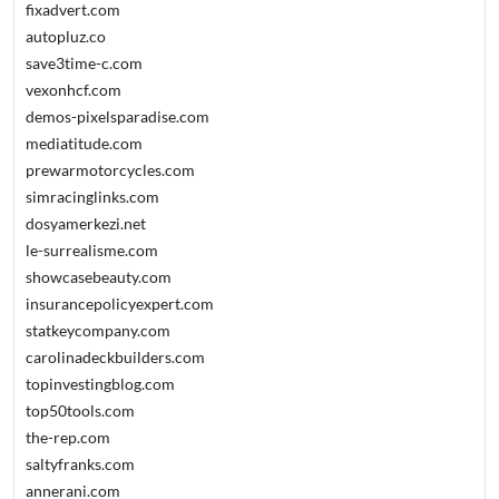
fixadvert.com
autopluz.co
save3time-c.com
vexonhcf.com
demos-pixelsparadise.com
mediatitude.com
prewarmotorcycles.com
simracinglinks.com
dosyamerkezi.net
le-surrealisme.com
showcasebeauty.com
insurancepolicyexpert.com
statkeycompany.com
carolinadeckbuilders.com
topinvestingblog.com
top50tools.com
the-rep.com
saltyfranks.com
annerani.com