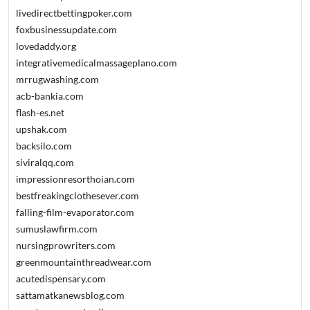
livedirectbettingpoker.com
foxbusinessupdate.com
lovedaddy.org
integrativemedicalmassageplano.com
mrrugwashing.com
acb-bankia.com
flash-es.net
upshak.com
backsilo.com
siviralqq.com
impressionresorthoian.com
bestfreakingclothesever.com
falling-film-evaporator.com
sumuslawfirm.com
nursingprowriters.com
greenmountainthreadwear.com
acutedispensary.com
sattamatkanewsblog.com