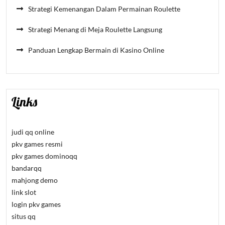
Strategi Kemenangan Dalam Permainan Roulette
Strategi Menang di Meja Roulette Langsung
Panduan Lengkap Bermain di Kasino Online
Links
judi qq online
pkv games resmi
pkv games dominoqq
bandarqq
mahjong demo
link slot
login pkv games
situs qq