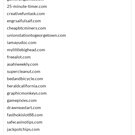
25-minute-timer.com
creativefuntask.com
engrsaifulsaif.com
cheapbtcminers.com
unionstationtogeorgetown.com
iamayudoc.com
mylittlebighead.com
freealot.com
asahiweekly.com
supercleanut.com
bedandbicycle.com
heraldcalifornia.com
graphicmonkeys.com
gamepixies.com
drawneastart.com
fasthokislot88.com
safecasinotips.com
jackpotchips.com