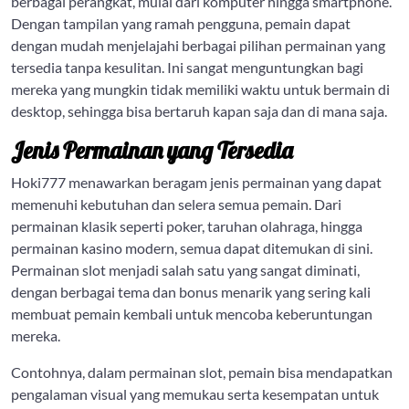
berbagai perangkat, mulai dari komputer hingga smartphone.
Dengan tampilan yang ramah pengguna, pemain dapat
dengan mudah menjelajahi berbagai pilihan permainan yang
tersedia tanpa kesulitan. Ini sangat menguntungkan bagi
mereka yang mungkin tidak memiliki waktu untuk bermain di
desktop, sehingga bisa bertaruh kapan saja dan di mana saja.
Jenis Permainan yang Tersedia
Hoki777 menawarkan beragam jenis permainan yang dapat
memenuhi kebutuhan dan selera semua pemain. Dari
permainan klasik seperti poker, taruhan olahraga, hingga
permainan kasino modern, semua dapat ditemukan di sini.
Permainan slot menjadi salah satu yang sangat diminati,
dengan berbagai tema dan bonus menarik yang sering kali
membuat pemain kembali untuk mencoba keberuntungan
mereka.
Contohnya, dalam permainan slot, pemain bisa mendapatkan
pengalaman visual yang memukau serta kesempatan untuk