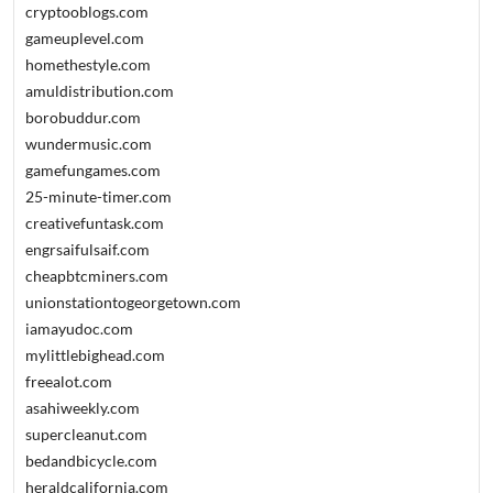
cryptooblogs.com
gameuplevel.com
homethestyle.com
amuldistribution.com
borobuddur.com
wundermusic.com
gamefungames.com
25-minute-timer.com
creativefuntask.com
engrsaifulsaif.com
cheapbtcminers.com
unionstationtogeorgetown.com
iamayudoc.com
mylittlebighead.com
freealot.com
asahiweekly.com
supercleanut.com
bedandbicycle.com
heraldcalifornia.com