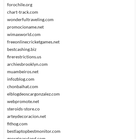
forochile.org
chart-track.com
wonderfultraveling.com
promocioname.net
wimaxworld.com
freeonlinecricketgames.net
bestcashing.biz
firerestrictions.us
archiesbrooklyn.com
muambeiros.net
infozblog.com
chonbaihat.com
elblogdeoscargonzalez.com
webpromote.net
steroids-store.co
arteydecoracion.net
fithog.com
bestlaptopbestmonitor.com
georginaryland.com