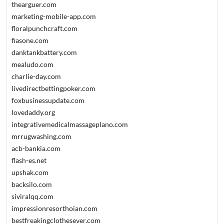
thearguer.com
marketing-mobile-app.com
floralpunchcraft.com
fiasone.com
danktankbattery.com
mealudo.com
charlie-day.com
livedirectbettingpoker.com
foxbusinessupdate.com
lovedaddy.org
integrativemedicalmassageplano.com
mrrugwashing.com
acb-bankia.com
flash-es.net
upshak.com
backsilo.com
siviralqq.com
impressionresorthoian.com
bestfreakingclothesever.com