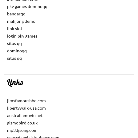
pkv games dominoqq
bandarqq
mahjong demo
link slot
login pkv games
situs qq
dominoqq
situs qq
Links
jimsfamousbbq.com
libertywalk-usa.com
australiamovie.net
gizmobird.co.uk
mp3djsong.com
coursdanglaistoulouse.com