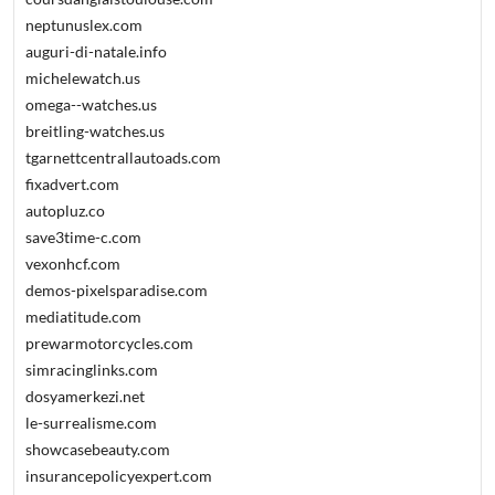
neptunuslex.com
auguri-di-natale.info
michelewatch.us
omega--watches.us
breitling-watches.us
tgarnettcentrallautoads.com
fixadvert.com
autopluz.co
save3time-c.com
vexonhcf.com
demos-pixelsparadise.com
mediatitude.com
prewarmotorcycles.com
simracinglinks.com
dosyamerkezi.net
le-surrealisme.com
showcasebeauty.com
insurancepolicyexpert.com