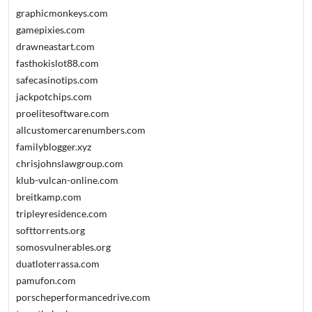
graphicmonkeys.com
gamepixies.com
drawneastart.com
fasthokislot88.com
safecasinotips.com
jackpotchips.com
proelitesoftware.com
allcustomercarenumbers.com
familyblogger.xyz
chrisjohnslawgroup.com
klub-vulcan-online.com
breitkamp.com
tripleyresidence.com
softtorrents.org
somosvulnerables.org
duatloterrassa.com
pamufon.com
porscheperformancedrive.com