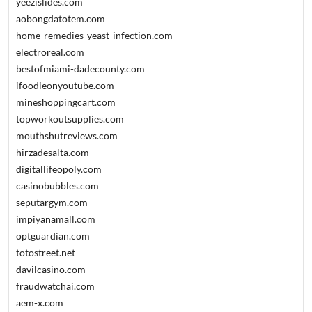
yeezislides.com
aobongdatotem.com
home-remedies-yeast-infection.com
electroreal.com
bestofmiami-dadecounty.com
ifoodieonyoutube.com
mineshoppingcart.com
topworkoutsupplies.com
mouthshutreviews.com
hirzadesalta.com
digitallifeopoly.com
casinobubbles.com
seputargym.com
impiyanamall.com
optguardian.com
totostreet.net
davilcasino.com
fraudwatchai.com
aem-x.com