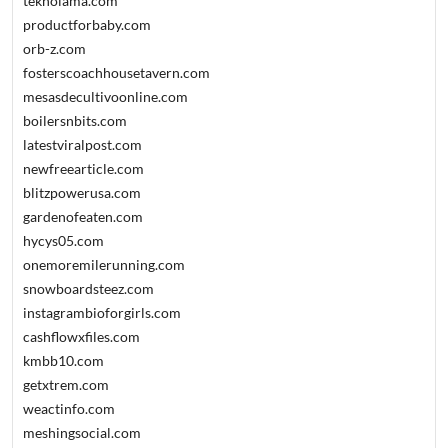
teknolama.com
productforbaby.com
orb-z.com
fosterscoachhousetavern.com
mesasdecultivoonline.com
boilersnbits.com
latestviralpost.com
newfreearticle.com
blitzpowerusa.com
gardenofeaten.com
hycys05.com
onemoremilerunning.com
snowboardsteez.com
instagrambioforgirls.com
cashflowxfiles.com
kmbb10.com
getxtrem.com
weactinfo.com
meshingsocial.com