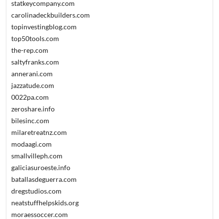
statkeycompany.com
carolinadeckbuilders.com
topinvestingblog.com
top50tools.com
the-rep.com
saltyfranks.com
annerani.com
jazzatude.com
0022pa.com
zeroshare.info
bilesinc.com
milaretreatnz.com
modaagi.com
smallvilleph.com
galiciasuroeste.info
batallasdeguerra.com
dregstudios.com
neatstuffhelpskids.org
moraessoccer.com