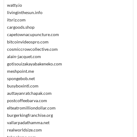
watty.io
livinginthesun.info
itsriz.com
cargoods.shop
capetownacupuncture.com
bitcoinvideospro.com
cosmiccrowcollective.com
alain-jacquet.com
gotisouizakayabakeneko.com
meshpoint.me
spongebob.net
busyboxintl.com
auttayanratchapak.com
postcoffeebarva.com
elteatromilliondollar.com
burgerkingfranchise.org
vallarpadathamma.net
realworldsize.com