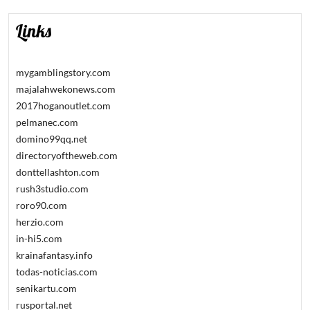
Links
mygamblingstory.com
majalahwekonews.com
2017hoganoutlet.com
pelmanec.com
domino99qq.net
directoryoftheweb.com
donttellashton.com
rush3studio.com
roro90.com
herzio.com
in-hi5.com
krainafantasy.info
todas-noticias.com
senikartu.com
rusportal.net