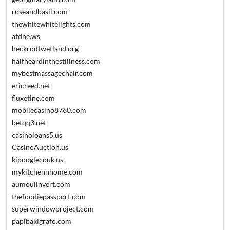
roseandbasil.com
thewhitewhitelights.com
atdhe.ws
heckrodtwetland.org
halfheardinthestillness.com
mybestmassagechair.com
ericreed.net
fluxetine.com
mobilecasino8760.com
betqq3.net
casinoloans5.us
CasinoAuction.us
kipooglecouk.us
mykitchennhome.com
aumoulinvert.com
thefoodiepassport.com
superwindowproject.com
papibakigrafo.com