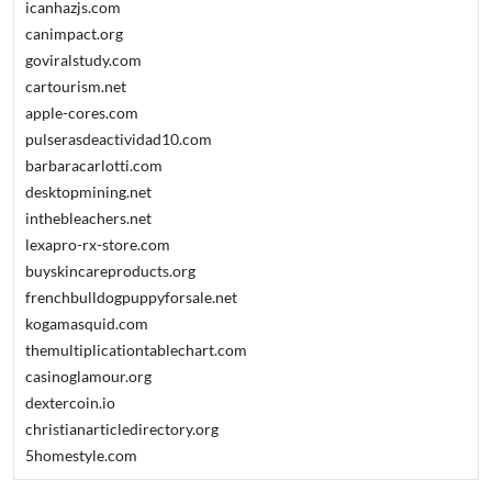
icanhazjs.com
canimpact.org
goviralstudy.com
cartourism.net
apple-cores.com
pulserasdeactividad10.com
barbaracarlotti.com
desktopmining.net
inthebleachers.net
lexapro-rx-store.com
buyskincareproducts.org
frenchbulldogpuppyforsale.net
kogamasquid.com
themultiplicationtablechart.com
casinoglamour.org
dextercoin.io
christianarticledirectory.org
5homestyle.com