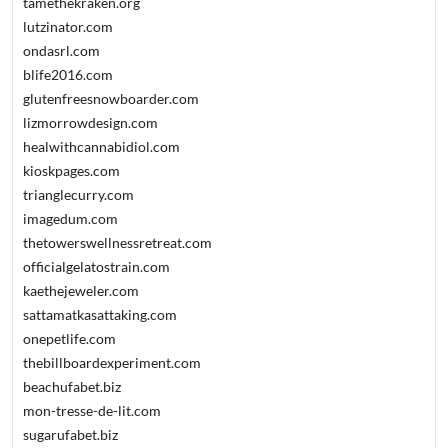
tamethekraken.org
lutzinator.com
ondasrl.com
blife2016.com
glutenfreesnowboarder.com
lizmorrowdesign.com
healwithcannabidiol.com
kioskpages.com
trianglecurry.com
imagedum.com
thetowerswellnessretreat.com
officialgelatostrain.com
kaethejeweler.com
sattamatkasattaking.com
onepetlife.com
thebillboardexperiment.com
beachufabet.biz
mon-tresse-de-lit.com
sugarufabet.biz