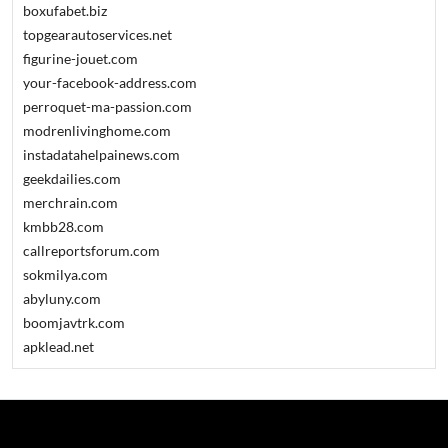
boxufabet.biz
topgearautoservices.net
figurine-jouet.com
your-facebook-address.com
perroquet-ma-passion.com
modrenlivinghome.com
instadatahelpainews.com
geekdailies.com
merchrain.com
kmbb28.com
callreportsforum.com
sokmilya.com
abyluny.com
boomjavtrk.com
apklead.net