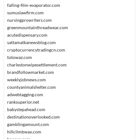
falling-film-evaporator.com
sumuslawfirm.com
nursingprowriters.com
greenmountainthreadwear.com
acutedispensary.com
sattamatkanewsblog.com
cryptocurrencytradingcn.com
totowaz.com
charlestonwipesettlement.com
brandfollowmarket.com
weeklyjobnews.com
countyanimalshelter.com
adwebtagging.com
ranksuperior.net
babystepahead.com
destinationoverlooked.com
gamblingamount.com
hillclimbwax.com