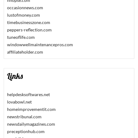
hnopse.com
occasionnews.com
lustofmoney.com
timebusinesszone.com
peppers-reflection.com
tuneoflife.com
windowwellmaintenancepros.com
affiliateholder.com
Links
helpdesksoftwares.net
lovabowl.net
homeimprovementit.com
newstribunal.com
newsdailymagazines.com
preceptionhub.com