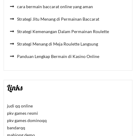
cara bermain baccarat online yang aman
Strategi Jitu Menang di Permainan Baccarat
Strategi Kemenangan Dalam Permainan Roulette
Strategi Menang di Meja Roulette Langsung
Panduan Lengkap Bermain di Kasino Online
Links
judi qq online
pkv games resmi
pkv games dominoqq
bandarqq
mahjong demo