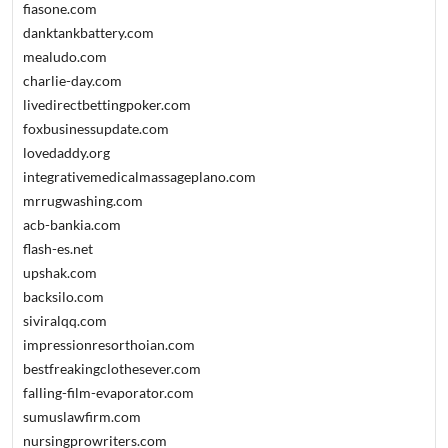
fiasone.com
danktankbattery.com
mealudo.com
charlie-day.com
livedirectbettingpoker.com
foxbusinessupdate.com
lovedaddy.org
integrativemedicalmassageplano.com
mrrugwashing.com
acb-bankia.com
flash-es.net
upshak.com
backsilo.com
siviralqq.com
impressionresorthoian.com
bestfreakingclothesever.com
falling-film-evaporator.com
sumuslawfirm.com
nursingprowriters.com