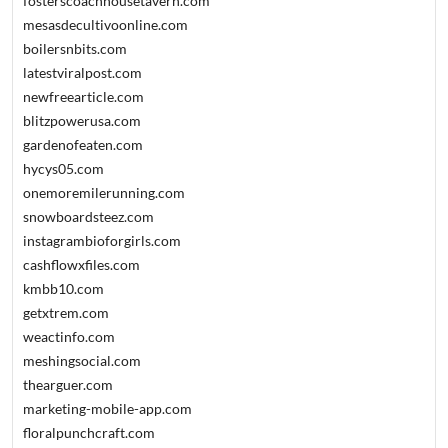
fosterscoachhousetavern.com
mesasdecultivoonline.com
boilersnbits.com
latestviralpost.com
newfreearticle.com
blitzpowerusa.com
gardenofeaten.com
hycys05.com
onemoremilerunning.com
snowboardsteez.com
instagrambioforgirls.com
cashflowxfiles.com
kmbb10.com
getxtrem.com
weactinfo.com
meshingsocial.com
thearguer.com
marketing-mobile-app.com
floralpunchcraft.com