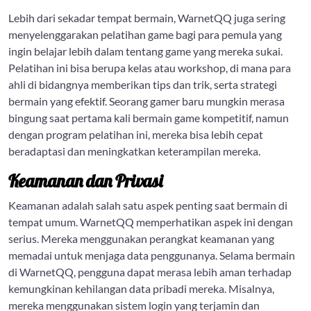
Lebih dari sekadar tempat bermain, WarnetQQ juga sering
menyelenggarakan pelatihan game bagi para pemula yang
ingin belajar lebih dalam tentang game yang mereka sukai.
Pelatihan ini bisa berupa kelas atau workshop, di mana para
ahli di bidangnya memberikan tips dan trik, serta strategi
bermain yang efektif. Seorang gamer baru mungkin merasa
bingung saat pertama kali bermain game kompetitif, namun
dengan program pelatihan ini, mereka bisa lebih cepat
beradaptasi dan meningkatkan keterampilan mereka.
Keamanan dan Privasi
Keamanan adalah salah satu aspek penting saat bermain di
tempat umum. WarnetQQ memperhatikan aspek ini dengan
serius. Mereka menggunakan perangkat keamanan yang
memadai untuk menjaga data penggunanya. Selama bermain
di WarnetQQ, pengguna dapat merasa lebih aman terhadap
kemungkinan kehilangan data pribadi mereka. Misalnya,
mereka menggunakan sistem login yang terjamin dan