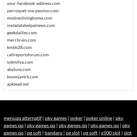
your-facebook-address.com
perroquet-ma-passion.com
modrenlivinghome.com
instadatahelpainews.com
geekdailies.com
merchrain.com
kmbb28.com
callreportsforum.com
sokmilya.com
abyluny.com
boomjavtrk.com
apklead.net
menuqq alternatif
|
pkv games
|
poker
|
poker online
|
pkv
games qq
|
pkv games qq
|
pkv games qq
|
pkv games qq
|
pkv
games qq
|
pg soft
|
bandarq
|
pg slot
|
pg soft
|
x500 slot
|
slot