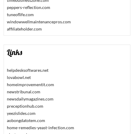
timebusinesszone.com
peppers-reflection.com
tuneoflife.com
windowwellmaintenancepros.com
affiliateholder.com
Links
helpdesksoftwares.net
lovabowl.net
homeimprovementit.com
newstribunal.com
newsdailymagazines.com
preceptionhub.com
yeezislides.com
aobongdatotem.com
home-remedies-yeast-infection.com