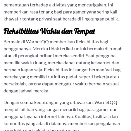
pemantauan terhadap aktivitas yang mencurigakan. Ini
memberikan rasa tenang bagi para gamer yang sering kali
khawatir tentang privasi saat berada di lingkungan publik.
Fleksibilitas Waktu dan Tempat
Bermain di WarnetQQ memberikan fleksibilitas bagi
penggunanya. Mereka tidak terikat untuk bermain di rumah
atau di perangkat pribadi mereka sendiri. Saat pengguna
memiliki waktu luang, mereka dapat datang ke warnet dan
bermain kapan saja. Fleksibilitas ini sangat bermanfaat bagi
mereka yang memiliki rutinitas padat, seperti bekerja atau
bersekolah, karena dapat mengatur waktu bermain sesuai
dengan jadwal mereka.
Dengan semua keuntungan yang ditawarkan, WarnetQQ
menjadi pilihan yang sangat menarik bagi para gamer dan
pengguna layanan internet lainnya. Kualitas, fasilitas, dan
komunitas yang ada di dalamnya memberikan pengalaman
yang lebih dari sekadar bermain game.