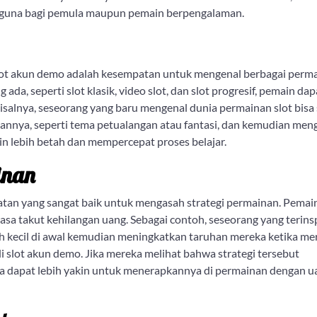
rguna bagi pemula maupun pemain berpengalaman.
lot akun demo adalah kesempatan untuk mengenal berbagai perm
ada, seperti slot klasik, video slot, dan slot progresif, pemain dap
Misalnya, seseorang yang baru mengenal dunia permainan slot bisa 
nya, seperti tema petualangan atau fantasi, dan kemudian meng
in lebih betah dan mempercepat proses belajar.
inan
an yang sangat baik untuk mengasah strategi permainan. Pemai
asa takut kehilangan uang. Sebagai contoh, seseorang yang terinsp
h kecil di awal kemudian meningkatkan taruhan mereka ketika me
 slot akun demo. Jika mereka melihat bahwa strategi tersebut
ka dapat lebih yakin untuk menerapkannya di permainan dengan u