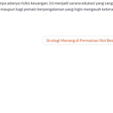
pa adanya risiko keuangan. Ini menjadi sarana edukasi yang sang
t maupun bagi pemain berpengalaman yang ingin mengasah keter
Strategi Menang di Permainan Slot Be