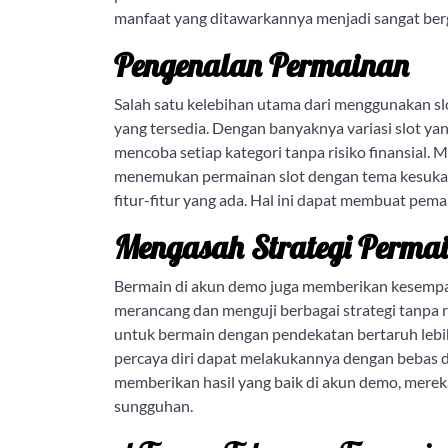
manfaat yang ditawarkannya menjadi sangat be
Pengenalan Permainan
Salah satu kelebihan utama dari menggunakan s
yang tersedia. Dengan banyaknya variasi slot yang 
mencoba setiap kategori tanpa risiko finansial. 
menemukan permainan slot dengan tema kesukaan
fitur-fitur yang ada. Hal ini dapat membuat pema
Mengasah Strategi Perma
Bermain di akun demo juga memberikan kesempat
merancang dan menguji berbagai strategi tanpa r
untuk bermain dengan pendekatan bertaruh lebi
percaya diri dapat melakukannya dengan bebas di
memberikan hasil yang baik di akun demo, mere
sungguhan.