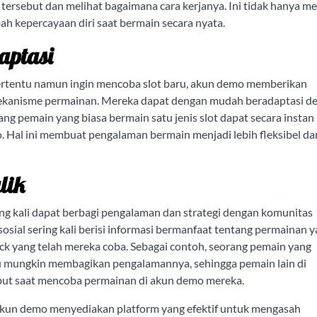
s tersebut dan melihat bagaimana cara kerjanya. Ini tidak hanya m
h kepercayaan diri saat bermain secara nyata.
ptasi
ertentu namun ingin mencoba slot baru, akun demo memberikan
ekanisme permainan. Mereka dapat dengan mudah beradaptasi d
ang pemain yang biasa bermain satu jenis slot dapat secara instan 
. Hal ini membuat pengalaman bermain menjadi lebih fleksibel da
lik
ng kali dapat berbagi pengalaman dan strategi dengan komunitas
sosial sering kali berisi informasi bermanfaat tentang permainan 
rick yang telah mereka coba. Sebagai contoh, seorang pemain yang
tu mungkin membagikan pengalamannya, sehingga pemain lain di
but saat mencoba permainan di akun demo mereka.
 akun demo menyediakan platform yang efektif untuk mengasah