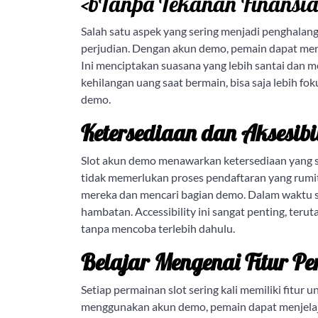
<bTanpa Tekanan Finansia
Salah satu aspek yang sering menjadi penghalang
perjudian. Dengan akun demo, pemain dapat mera
Ini menciptakan suasana yang lebih santai dan
kehilangan uang saat bermain, bisa saja lebih f
demo.
Ketersediaan dan Aksesibi
Slot akun demo menawarkan ketersediaan yang sa
tidak memerlukan proses pendaftaran yang rumit
mereka dan mencari bagian demo. Dalam waktu s
hambatan. Accessibility ini sangat penting, ter
tanpa mencoba terlebih dahulu.
Belajar Mengenai Fitur P
Setiap permainan slot sering kali memiliki fitur u
menggunakan akun demo, pemain dapat menjelajahi 