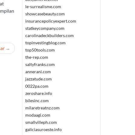
at
le-surrealisme.com
ampilan
showcasebeauty.com
insurancepolicyexpert.com
statkeycompany.com
carolinadeckbuilders.com
topinvestingblog.com
sar
top50tools.com
the-rep.com
saltyfranks.com
annerani.com
jazzatude.com
0022pa.com
zeroshare.info
bilesinc.com
milaretreatnz.com
modaagi.com
smallvilleph.com
galiciasuroeste.info