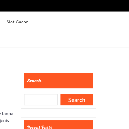
Slot Gacor
Search
Search
e tanpa
jenis
Recent Posts