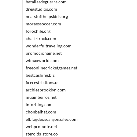
batallasdeguerra.com
dregstudios.com
neatstuffhelpskids.org
moraessoccer.com
forochile.org
chart-track.com
wonderfultraveling.com
promocioname.net
wimaxworld.com
freeonlinecricketgames.net
bestcashing.biz
firerestrictions.us
archiesbrooklyn.com
muambeiros.net
infozblog.com
chonbaihat.com
elblogdeoscargonzalez.com
webpromote.net
steroids-store.co