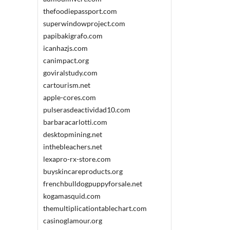
thefoodiepassport.com
superwindowproject.com
papibakigrafo.com
icanhazjs.com
canimpact.org
goviralstudy.com
cartourism.net
apple-cores.com
pulserasdeactividad10.com
barbaracarlotti.com
desktopmining.net
inthebleachers.net
lexapro-rx-store.com
buyskincareproducts.org
frenchbulldogpuppyforsale.net
kogamasquid.com
themultiplicationtablechart.com
casinoglamour.org