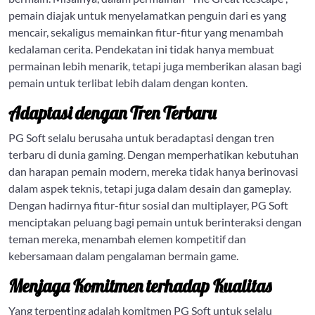
pemain diajak untuk menyelamatkan penguin dari es yang
mencair, sekaligus memainkan fitur-fitur yang menambah
kedalaman cerita. Pendekatan ini tidak hanya membuat
permainan lebih menarik, tetapi juga memberikan alasan bagi
pemain untuk terlibat lebih dalam dengan konten.
Adaptasi dengan Tren Terbaru
PG Soft selalu berusaha untuk beradaptasi dengan tren
terbaru di dunia gaming. Dengan memperhatikan kebutuhan
dan harapan pemain modern, mereka tidak hanya berinovasi
dalam aspek teknis, tetapi juga dalam desain dan gameplay.
Dengan hadirnya fitur-fitur sosial dan multiplayer, PG Soft
menciptakan peluang bagi pemain untuk berinteraksi dengan
teman mereka, menambah elemen kompetitif dan
kebersamaan dalam pengalaman bermain game.
Menjaga Komitmen terhadap Kualitas
Yang terpenting adalah komitmen PG Soft untuk selalu