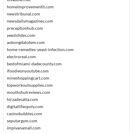
homeimprovementit.com
newstribunal.com
newsdailymagazines.com
preceptionhub.com
yeezislides.com
aobongdatotem.com
home-remedies-yeast-infection.com
electroreal.com
bestofmiami-dadecounty.com
ifoodieonyoutube.com
mineshoppingcart.com
topworkoutsupplies.com
mouthshutreviews.com
hirzadesalta.com
digitallifeopoly.com
casinobubbles.com
seputargym.com
impiyanamall.com