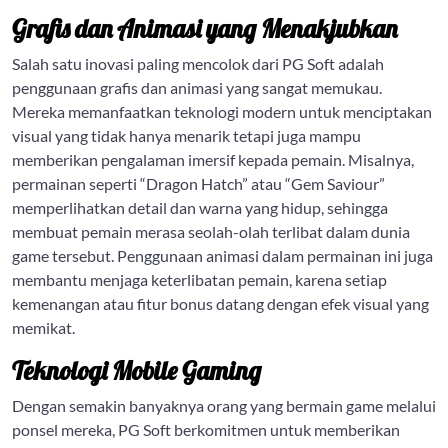
Grafis dan Animasi yang Menakjubkan
Salah satu inovasi paling mencolok dari PG Soft adalah
penggunaan grafis dan animasi yang sangat memukau.
Mereka memanfaatkan teknologi modern untuk menciptakan
visual yang tidak hanya menarik tetapi juga mampu
memberikan pengalaman imersif kepada pemain. Misalnya,
permainan seperti “Dragon Hatch” atau “Gem Saviour”
memperlihatkan detail dan warna yang hidup, sehingga
membuat pemain merasa seolah-olah terlibat dalam dunia
game tersebut. Penggunaan animasi dalam permainan ini juga
membantu menjaga keterlibatan pemain, karena setiap
kemenangan atau fitur bonus datang dengan efek visual yang
memikat.
Teknologi Mobile Gaming
Dengan semakin banyaknya orang yang bermain game melalui
ponsel mereka, PG Soft berkomitmen untuk memberikan