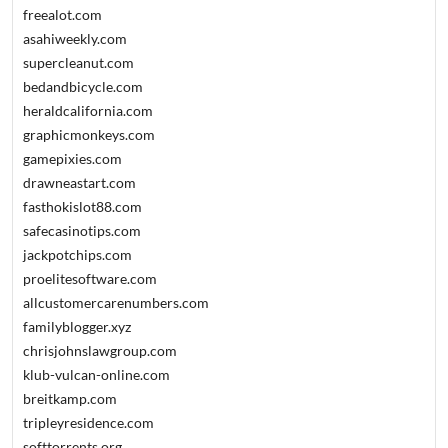
freealot.com
asahiweekly.com
supercleanut.com
bedandbicycle.com
heraldcalifornia.com
graphicmonkeys.com
gamepixies.com
drawneastart.com
fasthokislot88.com
safecasinotips.com
jackpotchips.com
proelitesoftware.com
allcustomercarenumbers.com
familyblogger.xyz
chrisjohnslawgroup.com
klub-vulcan-online.com
breitkamp.com
tripleyresidence.com
softtorrents.org