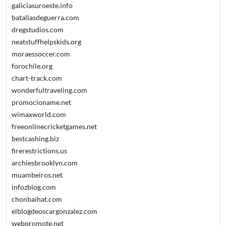
galiciasuroeste.info
batallasdeguerra.com
dregstudios.com
neatstuffhelpskids.org
moraessoccer.com
forochile.org
chart-track.com
wonderfultraveling.com
promocioname.net
wimaxworld.com
freeonlinecricketgames.net
bestcashing.biz
firerestrictions.us
archiesbrooklyn.com
muambeiros.net
infozblog.com
chonbaihat.com
elblogdeoscargonzalez.com
webpromote.net