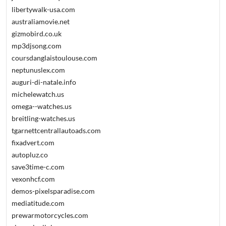
libertywalk-usa.com
australiamovie.net
gizmobird.co.uk
mp3djsong.com
coursdanglaistoulouse.com
neptunuslex.com
auguri-di-natale.info
michelewatch.us
omega--watches.us
breitling-watches.us
tgarnettcentrallautoads.com
fixadvert.com
autopluz.co
save3time-c.com
vexonhcf.com
demos-pixelsparadise.com
mediatitude.com
prewarmotorcycles.com