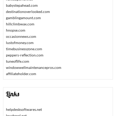
babystepahead.com
destinationoverlooked.com
gamblingamount.com
hillclimbwax.com
hnopse.com
occasionnews.com
lustofmoney.com
timebusinesszone.com
peppers-reflection.com
tuneoflife.com
windowwellmaintenancepros.com
affiliateholder.com
Links
helpdesksoftwares.net
lovabowl.net