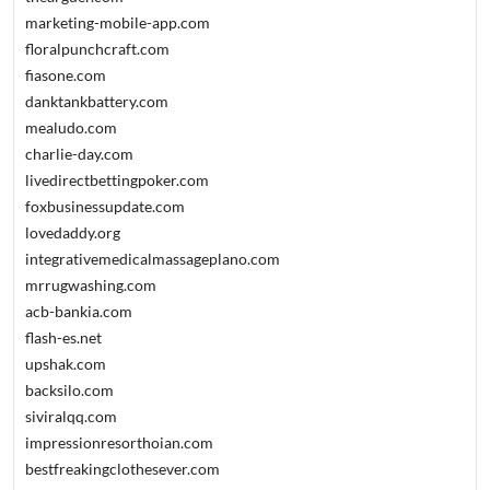
marketing-mobile-app.com
floralpunchcraft.com
fiasone.com
danktankbattery.com
mealudo.com
charlie-day.com
livedirectbettingpoker.com
foxbusinessupdate.com
lovedaddy.org
integrativemedicalmassageplano.com
mrrugwashing.com
acb-bankia.com
flash-es.net
upshak.com
backsilo.com
siviralqq.com
impressionresorthoian.com
bestfreakingclothesever.com