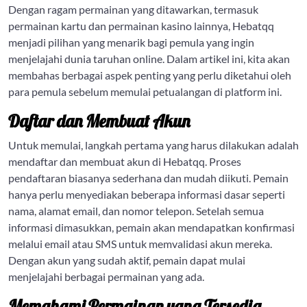
Dengan ragam permainan yang ditawarkan, termasuk
permainan kartu dan permainan kasino lainnya, Hebatqq
menjadi pilihan yang menarik bagi pemula yang ingin
menjelajahi dunia taruhan online. Dalam artikel ini, kita akan
membahas berbagai aspek penting yang perlu diketahui oleh
para pemula sebelum memulai petualangan di platform ini.
Daftar dan Membuat Akun
Untuk memulai, langkah pertama yang harus dilakukan adalah
mendaftar dan membuat akun di Hebatqq. Proses
pendaftaran biasanya sederhana dan mudah diikuti. Pemain
hanya perlu menyediakan beberapa informasi dasar seperti
nama, alamat email, dan nomor telepon. Setelah semua
informasi dimasukkan, pemain akan mendapatkan konfirmasi
melalui email atau SMS untuk memvalidasi akun mereka.
Dengan akun yang sudah aktif, pemain dapat mulai
menjelajahi berbagai permainan yang ada.
Memahami Permainan yang Tersedia