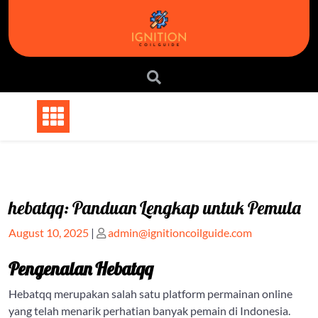
Skip
to
content
hebatqq: Panduan Lengkap untuk Pemula
Posted
Posted
August 10, 2025
|
admin@ignitioncoilguide.com
on
on
Pengenalan Hebatqq
Hebatqq merupakan salah satu platform permainan online
yang telah menarik perhatian banyak pemain di Indonesia.