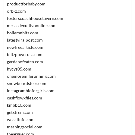
productforbaby.com
orb-z.com
fosterscoachhousetavern.com
mesasdecultivoonline.com
boilersnbits.com
latestviralpost.com
newfreearticle.com
blitzpowerusa.com
gardenofeaten.com
hycys05.com
onemoremilerunning.com
snowboardsteez.com
instagrambioforgirls.com
cashflowxfiles.com
kmbb10.com
getxtrem.com
weactinfo.com
meshingsocial.com
thearguer.com