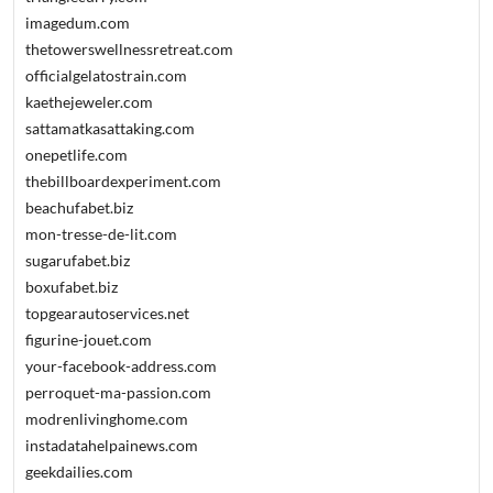
imagedum.com
thetowerswellnessretreat.com
officialgelatostrain.com
kaethejeweler.com
sattamatkasattaking.com
onepetlife.com
thebillboardexperiment.com
beachufabet.biz
mon-tresse-de-lit.com
sugarufabet.biz
boxufabet.biz
topgearautoservices.net
figurine-jouet.com
your-facebook-address.com
perroquet-ma-passion.com
modrenlivinghome.com
instadatahelpainews.com
geekdailies.com