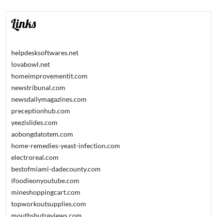
Links
helpdesksoftwares.net
lovabowl.net
homeimprovementit.com
newstribunal.com
newsdailymagazines.com
preceptionhub.com
yeezislides.com
aobongdatotem.com
home-remedies-yeast-infection.com
electroreal.com
bestofmiami-dadecounty.com
ifoodieonyoutube.com
mineshoppingcart.com
topworkoutsupplies.com
mouthshutreviews.com