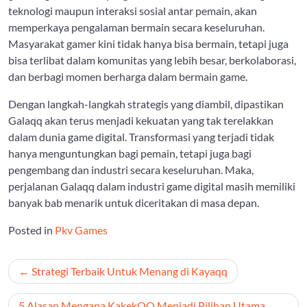
teknologi maupun interaksi sosial antar pemain, akan
memperkaya pengalaman bermain secara keseluruhan.
Masyarakat gamer kini tidak hanya bisa bermain, tetapi juga
bisa terlibat dalam komunitas yang lebih besar, berkolaborasi,
dan berbagi momen berharga dalam bermain game.
Dengan langkah-langkah strategis yang diambil, dipastikan
Galaqq akan terus menjadi kekuatan yang tak terelakkan
dalam dunia game digital. Transformasi yang terjadi tidak
hanya menguntungkan bagi pemain, tetapi juga bagi
pengembang dan industri secara keseluruhan. Maka,
perjalanan Galaqq dalam industri game digital masih memiliki
banyak bab menarik untuk diceritakan di masa depan.
Posted in
Pkv Games
Post
Strategi Terbaik Untuk Menang di Kayaqq
navigation
5 Alasan Mengapa KakekQQ Menjadi Pilihan Utama