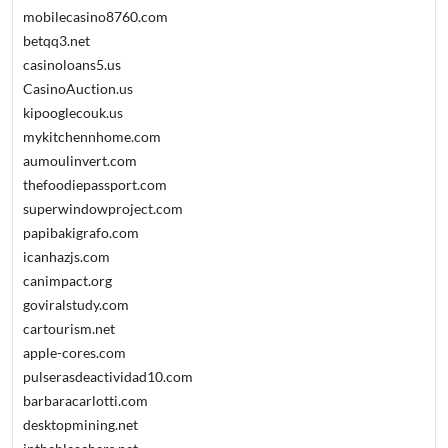
mobilecasino8760.com
betqq3.net
casinoloans5.us
CasinoAuction.us
kipooglecouk.us
mykitchennhome.com
aumoulinvert.com
thefoodiepassport.com
superwindowproject.com
papibakigrafo.com
icanhazjs.com
canimpact.org
goviralstudy.com
cartourism.net
apple-cores.com
pulserasdeactividad10.com
barbaracarlotti.com
desktopmining.net