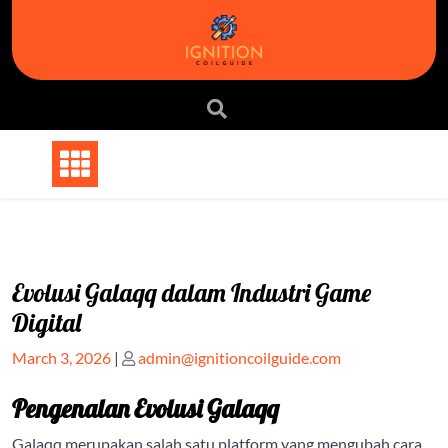
Skip
to
content
Evolusi Galaqq dalam Industri Game
Digital
Posted
Posted
March 3, 2026
|
admin@ignitioncoilguide.com
on
on
Pengenalan Evolusi Galaqq
Galaqq merupakan salah satu platform yang mengubah cara