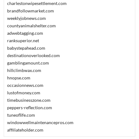
charlestonwipesettlement.com
brandfollowmarket.com
weeklyjobnews.com
countyanimalshelter.com
adwebtagging.com
ranksuperior.net
babystepahead.com
destinationoverlooked.com
gamblingamount.com
hillclimbwax.com
hnopse.com
occasionnews.com
lustofmoney.com
timebusinesszone.com
peppers-reflection.com
tuneoflife.com
windowwellmaintenancepros.com
affiliateholder.com