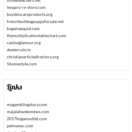
inthebleachers.net
lexapro-rx-store.com
buyskincareproducts.org
frenchbulldogpuppyforsale.net
kogamasquid.com
themultiplicationtablechart.com
casinoglamour.org
dextercoin.io
christianarticledirectory.org
5homestyle.com
Links
mygamblingstory.com
majalahwekonews.com
2017hoganoutlet.com
pelmanec.com