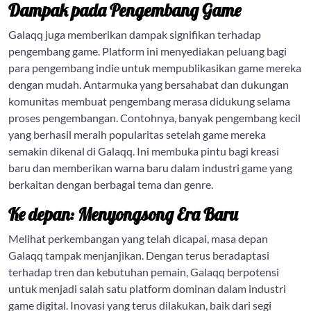
Dampak pada Pengembang Game
Galaqq juga memberikan dampak signifikan terhadap
pengembang game. Platform ini menyediakan peluang bagi
para pengembang indie untuk mempublikasikan game mereka
dengan mudah. Antarmuka yang bersahabat dan dukungan
komunitas membuat pengembang merasa didukung selama
proses pengembangan. Contohnya, banyak pengembang kecil
yang berhasil meraih popularitas setelah game mereka
semakin dikenal di Galaqq. Ini membuka pintu bagi kreasi
baru dan memberikan warna baru dalam industri game yang
berkaitan dengan berbagai tema dan genre.
Ke depan: Menyongsong Era Baru
Melihat perkembangan yang telah dicapai, masa depan
Galaqq tampak menjanjikan. Dengan terus beradaptasi
terhadap tren dan kebutuhan pemain, Galaqq berpotensi
untuk menjadi salah satu platform dominan dalam industri
game digital. Inovasi yang terus dilakukan, baik dari segi