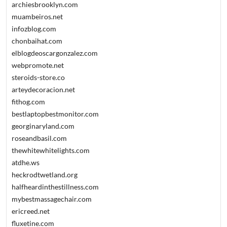
archiesbrooklyn.com
muambeiros.net
infozblog.com
chonbaihat.com
elblogdeoscargonzalez.com
webpromote.net
steroids-store.co
arteydecoracion.net
fithog.com
bestlaptopbestmonitor.com
georginaryland.com
roseandbasil.com
thewhitewhitelights.com
atdhe.ws
heckrodtwetland.org
halfheardinthestillness.com
mybestmassagechair.com
ericreed.net
fluxetine.com