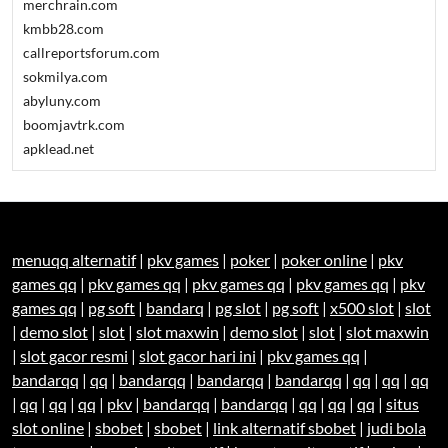
merchrain.com
kmbb28.com
callreportsforum.com
sokmilya.com
abyluny.com
boomjavtrk.com
apklead.net
menuqq alternatif
|
pkv games
|
poker
|
poker online
|
pkv
games qq
|
pkv games qq
|
pkv games qq
|
pkv games qq
|
pkv
games qq
|
pg soft
|
bandarq
|
pg slot
|
pg soft
|
x500 slot
|
slot
|
demo slot
|
slot
|
slot maxwin
|
demo slot
|
slot
|
slot maxwin
|
slot gacor resmi
|
slot gacor hari ini
|
pkv games qq
|
bandarqq
|
qq
|
bandarqq
|
bandarqq
|
bandarqq
|
qq
|
qq
|
qq
|
qq
|
qq
|
qq
|
pkv
|
bandarqq
|
bandarqq
|
qq
|
qq
|
qq
|
situs
slot online
|
sbobet
|
sbobet
|
link alternatif sbobet
|
judi bola