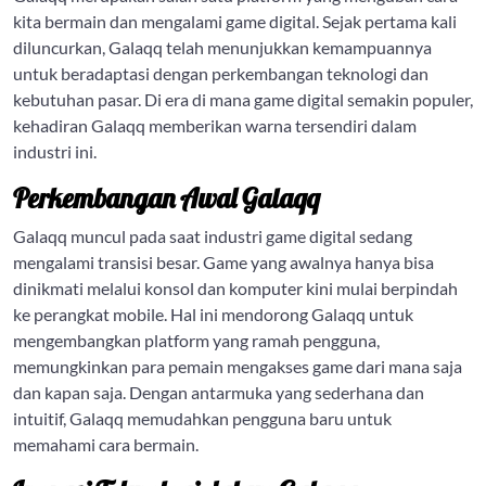
kita bermain dan mengalami game digital. Sejak pertama kali
diluncurkan, Galaqq telah menunjukkan kemampuannya
untuk beradaptasi dengan perkembangan teknologi dan
kebutuhan pasar. Di era di mana game digital semakin populer,
kehadiran Galaqq memberikan warna tersendiri dalam
industri ini.
Perkembangan Awal Galaqq
Galaqq muncul pada saat industri game digital sedang
mengalami transisi besar. Game yang awalnya hanya bisa
dinikmati melalui konsol dan komputer kini mulai berpindah
ke perangkat mobile. Hal ini mendorong Galaqq untuk
mengembangkan platform yang ramah pengguna,
memungkinkan para pemain mengakses game dari mana saja
dan kapan saja. Dengan antarmuka yang sederhana dan
intuitif, Galaqq memudahkan pengguna baru untuk
memahami cara bermain.