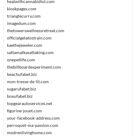
healwithcannabidiol.com
kioskpages.com
trianglecurry.com
imagedum.com
thetowerswellnessretreat.com
officialgelatostrain.com
kaethejeweler.com
sattamatkasattaking.com
onepetlife.com
thebillboardexperiment.com
beachufabet.biz
mon-tresse-de-lit.com
sugarufabet.biz
boxufabet.biz
topgearautoservices.net
figurine-jouet.com
your-facebook-address.com
perroquet-ma-passion.com
modrenlivinghome.com