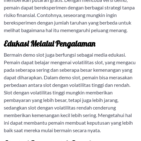
pemain dapat bereksperimen dengan berbagai strategi tanpa
risiko finansial. Contohnya, seseorang mungkin ingin
bereksperimen dengan jumlah taruhan yang berbeda untuk
melihat bagaimana hal itu memengaruhi peluang menang.
Edukasi Melalui Pengalaman
Bermain demo slot juga berfungsi sebagai media edukasi.
Pemain dapat belajar mengenai volatilitas slot, yang mengacu
pada seberapa sering dan seberapa besar kemenangan yang
dapat diharapkan. Dalam demo slot, pemain bisa merasakan
perbedaan antara slot dengan volatilitas tinggi dan rendah.
Slot dengan volatilitas tinggi mungkin memberikan
pembayaran yang lebih besar, tetapi juga lebih jarang,
sedangkan slot dengan volatilitas rendah cenderung
memberikan kemenangan kecil lebih sering. Mengetahui hal
ini dapat membantu pemain membuat keputusan yang lebih
baik saat mereka mulai bermain secara nyata.