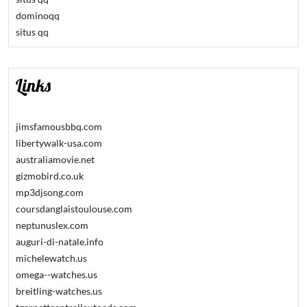
dominoqq
situs qq
Links
jimsfamousbbq.com
libertywalk-usa.com
australiamovie.net
gizmobird.co.uk
mp3djsong.com
coursdanglaistoulouse.com
neptunuslex.com
auguri-di-natale.info
michelewatch.us
omega--watches.us
breitling-watches.us