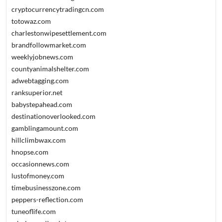
cryptocurrencytradingcn.com
totowaz.com
charlestonwipesettlement.com
brandfollowmarket.com
weeklyjobnews.com
countyanimalshelter.com
adwebtagging.com
ranksuperior.net
babystepahead.com
destinationoverlooked.com
gamblingamount.com
hillclimbwax.com
hnopse.com
occasionnews.com
lustofmoney.com
timebusinesszone.com
peppers-reflection.com
tuneoflife.com