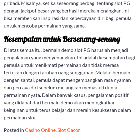
pribadi. Misalnya, ketika seseorang berbagi tentang slot PG
dengan jackpot besar yang berhasil mereka menangkan, ini
bisa memberikan inspirasi dan kepercayaan diri bagi pemula
untuk mencoba permainan yang sama.
Kesempatan untuk Bersenang-senang
Di atas semua itu, bermain demo slot PG haruslah menjadi
pengalaman yang menyenangkan. Ini adalah kesempatan bagi
pemula untuk menikmati permainan dan tidak merasa
tertekan dengan taruhan uang sungguhan. Melalui bermain
dengan santai, pemula dapat mengembangkan rasa nyaman
dan percaya diri sebelum melangkah memasuki dunia
permainan nyata. Dalam banyak kasus, pengalaman positif
yang didapat dari bermain demo akan meningkatkan
keinginan untuk terus belajar dan meraih kesuksesan dalam
permainan slot.
Posted in
Casino Online
,
Slot Gacor