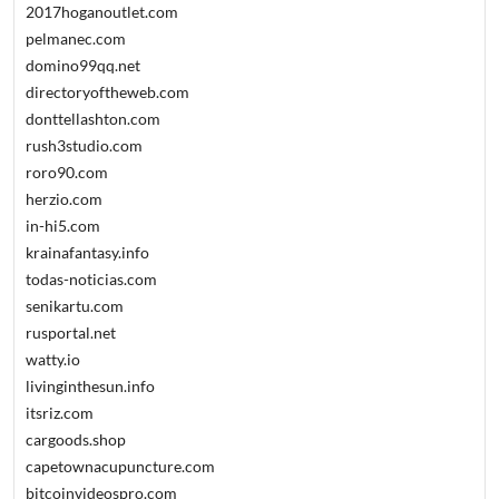
2017hoganoutlet.com
pelmanec.com
domino99qq.net
directoryoftheweb.com
donttellashton.com
rush3studio.com
roro90.com
herzio.com
in-hi5.com
krainafantasy.info
todas-noticias.com
senikartu.com
rusportal.net
watty.io
livinginthesun.info
itsriz.com
cargoods.shop
capetownacupuncture.com
bitcoinvideospro.com