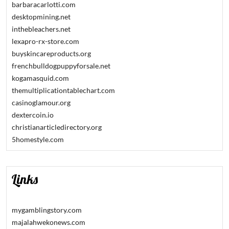
barbaracarlotti.com
desktopmining.net
inthebleachers.net
lexapro-rx-store.com
buyskincareproducts.org
frenchbulldogpuppyforsale.net
kogamasquid.com
themultiplicationtablechart.com
casinoglamour.org
dextercoin.io
christianarticledirectory.org
5homestyle.com
Links
mygamblingstory.com
majalahwekonews.com