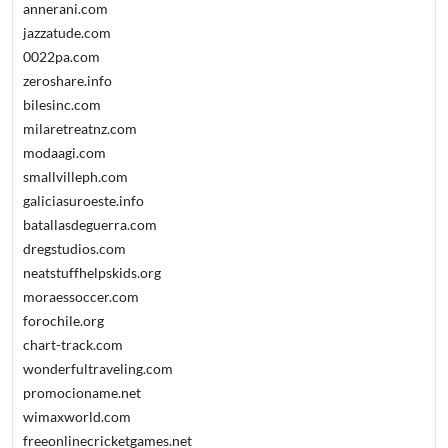
annerani.com
jazzatude.com
0022pa.com
zeroshare.info
bilesinc.com
milaretreatnz.com
modaagi.com
smallvilleph.com
galiciasuroeste.info
batallasdeguerra.com
dregstudios.com
neatstuffhelpskids.org
moraessoccer.com
forochile.org
chart-track.com
wonderfultraveling.com
promocioname.net
wimaxworld.com
freeonlinecricketgames.net