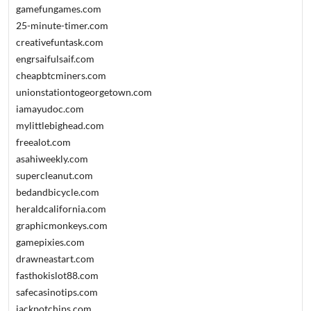
gamefungames.com
25-minute-timer.com
creativefuntask.com
engrsaifulsaif.com
cheapbtcminers.com
unionstationtogeorgetown.com
iamayudoc.com
mylittlebighead.com
freealot.com
asahiweekly.com
supercleanut.com
bedandbicycle.com
heraldcalifornia.com
graphicmonkeys.com
gamepixies.com
drawneastart.com
fasthokislot88.com
safecasinotips.com
jackpotchips.com