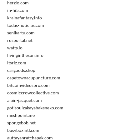
herzio.com
in-hi5.com
krainafantasy.info
todas-noticias.com
senikartu.com
rusportal.net
watty.io
livinginthesun.info
itsriz.com
cargoods.shop
capetownacupuncture.com
bitcoinvideospro.com
cosmiccrowcollective.com
alain-jacquet.com
gotisouizakayabakeneko.com
meshpoint.me
spongebob.net
busyboxintl.com
auttayanratchapak.com