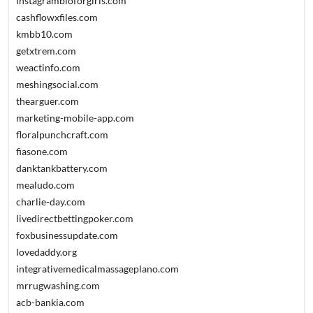
instagrambioforgirls.com
cashflowxfiles.com
kmbb10.com
getxtrem.com
weactinfo.com
meshingsocial.com
thearguer.com
marketing-mobile-app.com
floralpunchcraft.com
fiasone.com
danktankbattery.com
mealudo.com
charlie-day.com
livedirectbettingpoker.com
foxbusinessupdate.com
lovedaddy.org
integrativemedicalmassageplano.com
mrrugwashing.com
acb-bankia.com