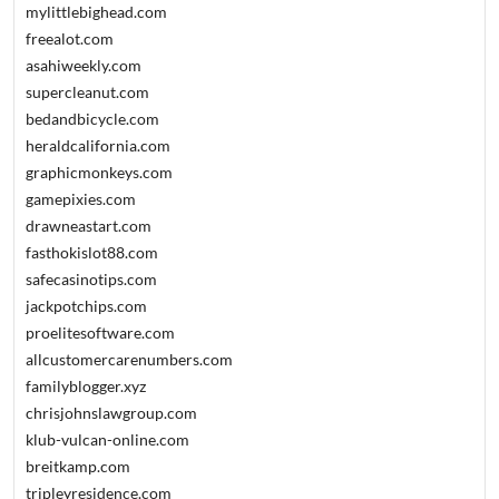
mylittlebighead.com
freealot.com
asahiweekly.com
supercleanut.com
bedandbicycle.com
heraldcalifornia.com
graphicmonkeys.com
gamepixies.com
drawneastart.com
fasthokislot88.com
safecasinotips.com
jackpotchips.com
proelitesoftware.com
allcustomercarenumbers.com
familyblogger.xyz
chrisjohnslawgroup.com
klub-vulcan-online.com
breitkamp.com
tripleyresidence.com