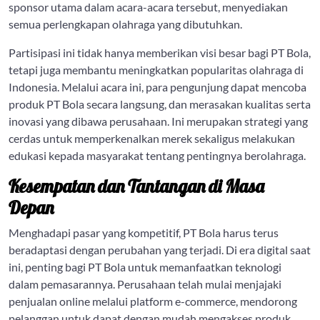
sponsor utama dalam acara-acara tersebut, menyediakan
semua perlengkapan olahraga yang dibutuhkan.
Partisipasi ini tidak hanya memberikan visi besar bagi PT Bola,
tetapi juga membantu meningkatkan popularitas olahraga di
Indonesia. Melalui acara ini, para pengunjung dapat mencoba
produk PT Bola secara langsung, dan merasakan kualitas serta
inovasi yang dibawa perusahaan. Ini merupakan strategi yang
cerdas untuk memperkenalkan merek sekaligus melakukan
edukasi kepada masyarakat tentang pentingnya berolahraga.
Kesempatan dan Tantangan di Masa
Depan
Menghadapi pasar yang kompetitif, PT Bola harus terus
beradaptasi dengan perubahan yang terjadi. Di era digital saat
ini, penting bagi PT Bola untuk memanfaatkan teknologi
dalam pemasarannya. Perusahaan telah mulai menjajaki
penjualan online melalui platform e-commerce, mendorong
pelanggan untuk dapat dengan mudah mengakses produk