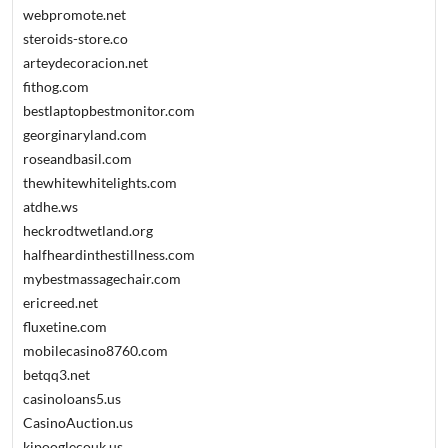
webpromote.net
steroids-store.co
arteydecoracion.net
fithog.com
bestlaptopbestmonitor.com
georginaryland.com
roseandbasil.com
thewhitewhitelights.com
atdhe.ws
heckrodtwetland.org
halfheardinthestillness.com
mybestmassagechair.com
ericreed.net
fluxetine.com
mobilecasino8760.com
betqq3.net
casinoloans5.us
CasinoAuction.us
kipooglecouk.us