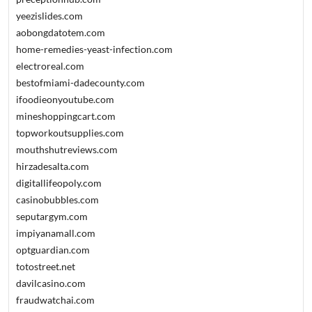
yeezislides.com
aobongdatotem.com
home-remedies-yeast-infection.com
electroreal.com
bestofmiami-dadecounty.com
ifoodieonyoutube.com
mineshoppingcart.com
topworkoutsupplies.com
mouthshutreviews.com
hirzadesalta.com
digitallifeopoly.com
casinobubbles.com
seputargym.com
impiyanamall.com
optguardian.com
totostreet.net
davilcasino.com
fraudwatchai.com