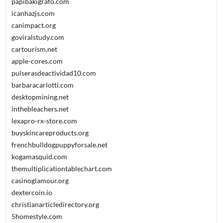
papibakigrafo.com
icanhazjs.com
canimpact.org
goviralstudy.com
cartourism.net
apple-cores.com
pulserasdeactividad10.com
barbaracarlotti.com
desktopmining.net
inthebleachers.net
lexapro-rx-store.com
buyskincareproducts.org
frenchbulldogpuppyforsale.net
kogamasquid.com
themultiplicationtablechart.com
casinoglamour.org
dextercoin.io
christianarticledirectory.org
5homestyle.com