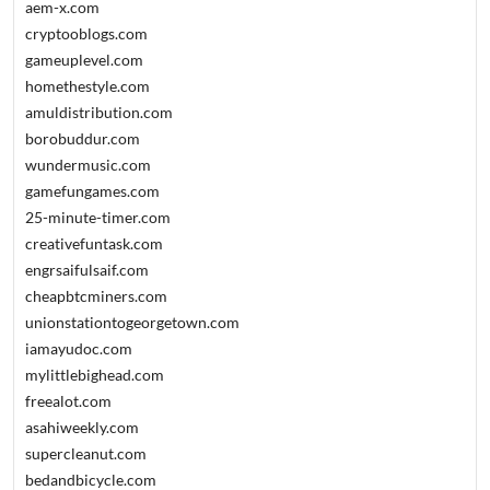
aem-x.com
cryptooblogs.com
gameuplevel.com
homethestyle.com
amuldistribution.com
borobuddur.com
wundermusic.com
gamefungames.com
25-minute-timer.com
creativefuntask.com
engrsaifulsaif.com
cheapbtcminers.com
unionstationtogeorgetown.com
iamayudoc.com
mylittlebighead.com
freealot.com
asahiweekly.com
supercleanut.com
bedandbicycle.com