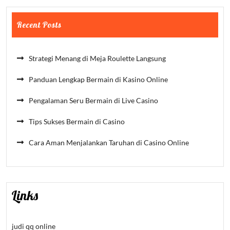
Recent Posts
Strategi Menang di Meja Roulette Langsung
Panduan Lengkap Bermain di Kasino Online
Pengalaman Seru Bermain di Live Casino
Tips Sukses Bermain di Casino
Cara Aman Menjalankan Taruhan di Casino Online
Links
judi qq online