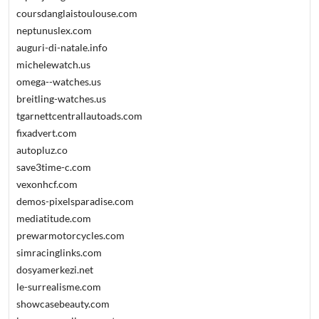
coursdanglaistoulouse.com
neptunuslex.com
auguri-di-natale.info
michelewatch.us
omega--watches.us
breitling-watches.us
tgarnettcentrallautoads.com
fixadvert.com
autopluz.co
save3time-c.com
vexonhcf.com
demos-pixelsparadise.com
mediatitude.com
prewarmotorcycles.com
simracinglinks.com
dosyamerkezi.net
le-surrealisme.com
showcasebeauty.com