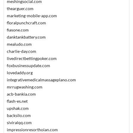
meshingsocial.com
thearguer.com
marketing-mobile-app.com
floralpunchcraft.com
fiasone.com
danktankbattery.com
mealudo.com
charlie-day.com
livedirectbettingpoker.com
foxbusinessupdate.com
lovedaddy.org
integrativemedicalmassageplano.com
mrrugwashing.com
acb-bankia.com
flash-es.net
upshak.com
backsilo.com
siviralqq.com
impressionresorthoian.com