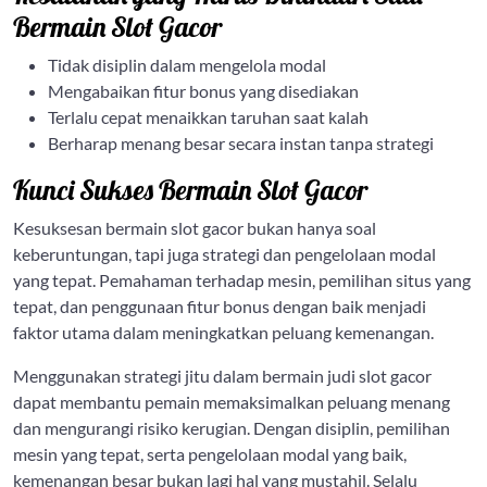
Bermain Slot Gacor
Tidak disiplin dalam mengelola modal
Mengabaikan fitur bonus yang disediakan
Terlalu cepat menaikkan taruhan saat kalah
Berharap menang besar secara instan tanpa strategi
Kunci Sukses Bermain Slot Gacor
Kesuksesan bermain slot gacor bukan hanya soal
keberuntungan, tapi juga strategi dan pengelolaan modal
yang tepat. Pemahaman terhadap mesin, pemilihan situs yang
tepat, dan penggunaan fitur bonus dengan baik menjadi
faktor utama dalam meningkatkan peluang kemenangan.
Menggunakan strategi jitu dalam bermain judi slot gacor
dapat membantu pemain memaksimalkan peluang menang
dan mengurangi risiko kerugian. Dengan disiplin, pemilihan
mesin yang tepat, serta pengelolaan modal yang baik,
kemenangan besar bukan lagi hal yang mustahil. Selalu