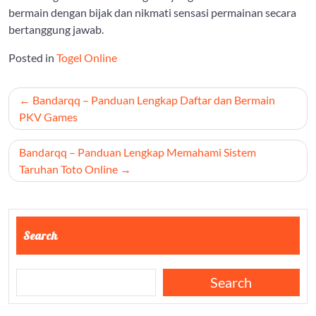
bermain dengan bijak dan nikmati sensasi permainan secara
bertanggung jawab.
Posted in
Togel Online
Post
Bandarqq – Panduan Lengkap Daftar dan Bermain
navigation
PKV Games
Bandarqq – Panduan Lengkap Memahami Sistem
Taruhan Toto Online
Search
Search