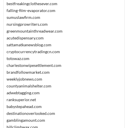
bestfreakingclothesever.com
falling-film-evaporator.com
sumuslawfirm.com
nursingprowriters.com
greenmountainthreadwear.com
acutedispensary.com
sattamatkanewsblog.com
cryptocurrencytradingcn.com
totowaz.com
charlestonwipesettlement.com
brandfollowmarket.com
weeklyjobnews.com
countyanimalshelter.com
adwebtagging.com
ranksuperior.net
babystepahead.com
destinationoverlooked.com
gamblingamount.com
hillclimbwax.com