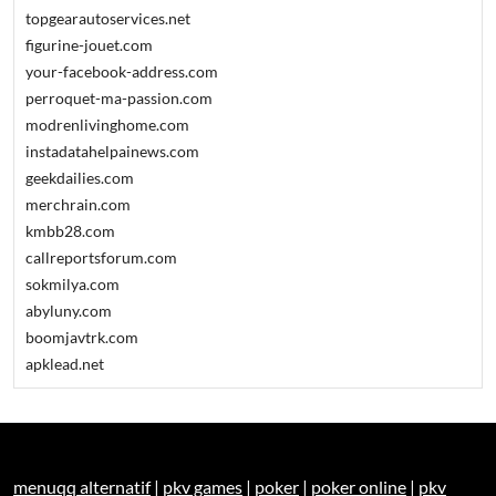
topgearautoservices.net
figurine-jouet.com
your-facebook-address.com
perroquet-ma-passion.com
modrenlivinghome.com
instadatahelpainews.com
geekdailies.com
merchrain.com
kmbb28.com
callreportsforum.com
sokmilya.com
abyluny.com
boomjavtrk.com
apklead.net
menuqq alternatif
|
pkv games
|
poker
|
poker online
|
pkv