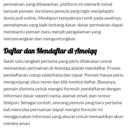
permainan yang ditawarkan, platform ini menarik minat
banyak pemain, terutama pemula yang ingin menjelajahi
dunia judi online. Meskipun tampaknya rumit pada awalnya,
pemahaman yang baik tentang dasar-dasar permainan dapat
membantu pemain baru meraih pengalaman yang
menyenangkan dan menguntungkan.
Daftar dan Mendaftar di Amoiqq
Salah satu langkah pertama yang perlu dilakukan untuk
memainkan permainan di Amoiqq adalah mendaftar. Proses
pendaftaran cukup sederhana dan cepat. Pemain hanya perlu
mengunjungi situs resmi dan klik tombol daftar. Biasanya,
pemain diminta untuk mengisi formulir pendaftaran dengan
informasi dasar seperti nama, alamat email, dan nomor
telepon. Sebagai contoh, seorang pemula yang baru pertama
kali mencoba permainan dapat mengisi formulir ini
menggunakan informasi yang akurat untuk memastikan akun
mereka aman.