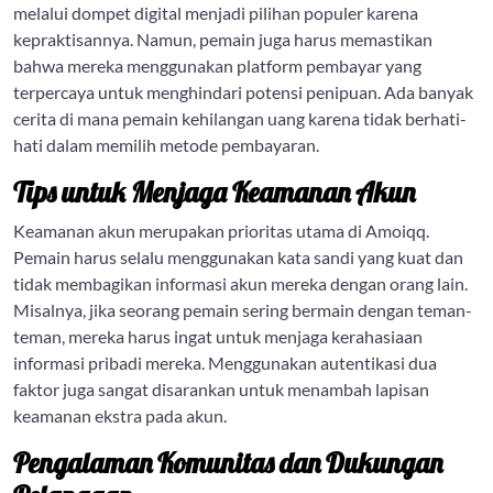
melalui dompet digital menjadi pilihan populer karena
kepraktisannya. Namun, pemain juga harus memastikan
bahwa mereka menggunakan platform pembayar yang
terpercaya untuk menghindari potensi penipuan. Ada banyak
cerita di mana pemain kehilangan uang karena tidak berhati-
hati dalam memilih metode pembayaran.
Tips untuk Menjaga Keamanan Akun
Keamanan akun merupakan prioritas utama di Amoiqq.
Pemain harus selalu menggunakan kata sandi yang kuat dan
tidak membagikan informasi akun mereka dengan orang lain.
Misalnya, jika seorang pemain sering bermain dengan teman-
teman, mereka harus ingat untuk menjaga kerahasiaan
informasi pribadi mereka. Menggunakan autentikasi dua
faktor juga sangat disarankan untuk menambah lapisan
keamanan ekstra pada akun.
Pengalaman Komunitas dan Dukungan