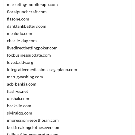
marketing-mobile-app.com
floralpunchcraft.com
fiasone.com
danktankbattery.com
mealudo.com
charlie-day.com
livedirectbettingpoker.com
foxbusinessupdate.com
lovedaddy.org
integrativemedicalmassageplano.com
mrrugwashing.com
acb-bankia.com
flash-es.net
upshak.com
backsilo.com
siviralqq.com
impressionresorthoian.com
bestfreakingclothesever.com
falling-film-evaporator.com