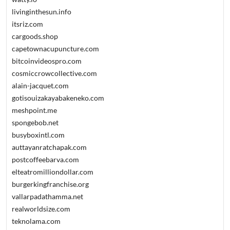
livinginthesun.info
itsriz.com
cargoods.shop
capetownacupuncture.com
bitcoinvideospro.com
cosmiccrowcollective.com
alain-jacquet.com
gotisouizakayabakeneko.com
meshpoint.me
spongebob.net
busyboxintl.com
auttayanratchapak.com
postcoffeebarva.com
elteatromilliondollar.com
burgerkingfranchise.org
vallarpadathamma.net
realworldsize.com
teknolama.com