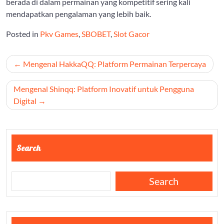
berada di dalam permainan yang kompetitif sering kali
mendapatkan pengalaman yang lebih baik.
Posted in
Pkv Games
,
SBOBET
,
Slot Gacor
Post
Mengenal HakkaQQ: Platform Permainan Terpercaya
navigation
Mengenal Shinqq: Platform Inovatif untuk Pengguna
Digital
Search
Search