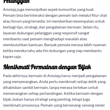
Pelanggan
Amoiqq juga menonjolkan aspek komunitas yang kuat.
Pemain bisa berinteraksi dengan pemain lain melalui fitur chat
atau forum yang tersedia. Ini memberikan kesempatan untuk
berbagi tips, strategi, dan pengalaman bermain. Selain itu,
layanan dukungan pelanggan yang responsif sangat
membantu saat pemain menghadapi masalah atau
membutuhkan bantuan. Banyak pemula merasa lebih nyaman
ketika mereka tahu ada tim dukungan yang siap membantu
kapan saja.
Menikmati Permainan dengan Bijak
Pada akhirnya, bermain di Amoiqq harus menjadi pengalaman
yang menyenangkan. Anda perlu menikmati setiap detik yang
dihabiskan sambil bermain, tanpa merasa tertekan untuk
memenangkan setiap pertandingan. Ketika bermain dengan
bijak, bukan hanya strategi yang penting, tetapi juga
menikmati prosesnya. Pemain yang bersenang-senang meski