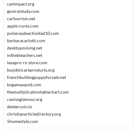
canimpact.org
goviralstudy.com
cartourism.net
apple-cores.com
pulserasdeactividad10.com
barbaracarlotti.com
desktopmining.net
inthebleachers.net
lexapro-rx-store.com
buyskincareproducts.org
frenchbulldogpuppyforsale.net
kogamasquid.com
themultiplicationtablechart.com
casinoglamour.org
dextercoin.io
christianarticledirectory.org
5homestyle.com