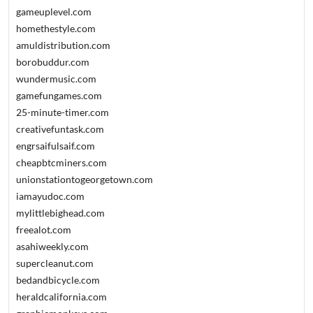
gameuplevel.com
homethestyle.com
amuldistribution.com
borobuddur.com
wundermusic.com
gamefungames.com
25-minute-timer.com
creativefuntask.com
engrsaifulsaif.com
cheapbtcminers.com
unionstationtogeorgetown.com
iamayudoc.com
mylittlebighead.com
freealot.com
asahiweekly.com
supercleanut.com
bedandbicycle.com
heraldcalifornia.com