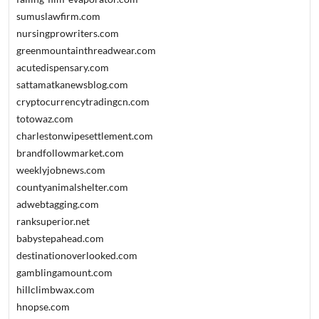
sumuslawfirm.com
nursingprowriters.com
greenmountainthreadwear.com
acutedispensary.com
sattamatkanewsblog.com
cryptocurrencytradingcn.com
totowaz.com
charlestonwipesettlement.com
brandfollowmarket.com
weeklyjobnews.com
countyanimalshelter.com
adwebtagging.com
ranksuperior.net
babystepahead.com
destinationoverlooked.com
gamblingamount.com
hillclimbwax.com
hnopse.com