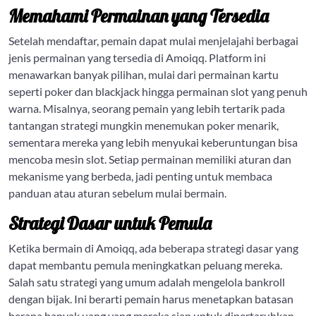
Memahami Permainan yang Tersedia
Setelah mendaftar, pemain dapat mulai menjelajahi berbagai
jenis permainan yang tersedia di Amoiqq. Platform ini
menawarkan banyak pilihan, mulai dari permainan kartu
seperti poker dan blackjack hingga permainan slot yang penuh
warna. Misalnya, seorang pemain yang lebih tertarik pada
tantangan strategi mungkin menemukan poker menarik,
sementara mereka yang lebih menyukai keberuntungan bisa
mencoba mesin slot. Setiap permainan memiliki aturan dan
mekanisme yang berbeda, jadi penting untuk membaca
panduan atau aturan sebelum mulai bermain.
Strategi Dasar untuk Pemula
Ketika bermain di Amoiqq, ada beberapa strategi dasar yang
dapat membantu pemula meningkatkan peluang mereka.
Salah satu strategi yang umum adalah mengelola bankroll
dengan bijak. Ini berarti pemain harus menetapkan batasan
berapa banyak uang yang mereka siap untuk dipertaruhkan