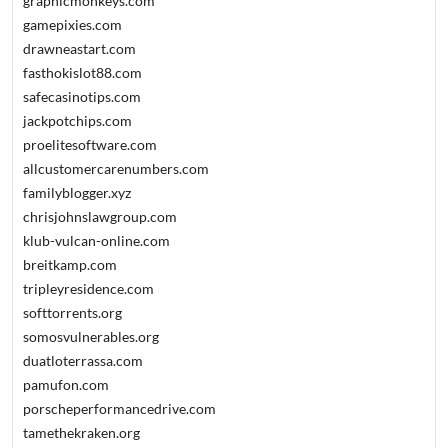
graphicmonkeys.com
gamepixies.com
drawneastart.com
fasthokislot88.com
safecasinotips.com
jackpotchips.com
proelitesoftware.com
allcustomercarenumbers.com
familyblogger.xyz
chrisjohnslawgroup.com
klub-vulcan-online.com
breitkamp.com
tripleyresidence.com
softtorrents.org
somosvulnerables.org
duatloterrassa.com
pamufon.com
porscheperformancedrive.com
tamethekraken.org