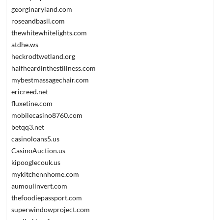
georginaryland.com
roseandbasil.com
thewhitewhitelights.com
atdhe.ws
heckrodtwetland.org
halfheardinthestillness.com
mybestmassagechair.com
ericreed.net
fluxetine.com
mobilecasino8760.com
betqq3.net
casinoloans5.us
CasinoAuction.us
kipooglecouk.us
mykitchennhome.com
aumoulinvert.com
thefoodiepassport.com
superwindowproject.com