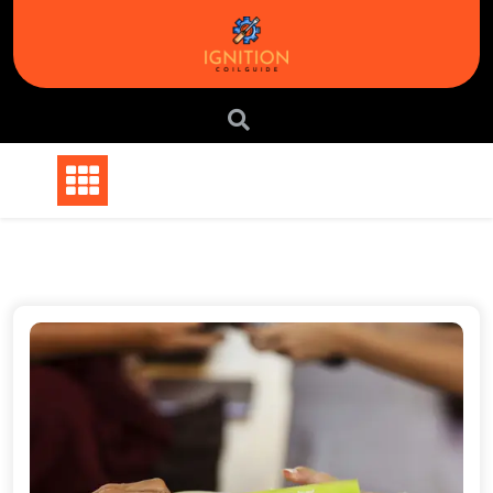
Skip
to
content