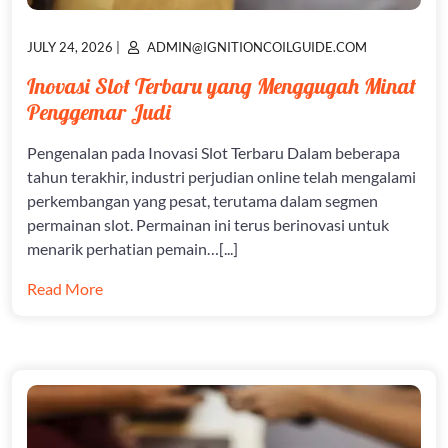
POSTED
POSTED
JULY 24, 2026
|
ADMIN@IGNITIONCOILGUIDE.COM
ON
ON
Inovasi Slot Terbaru yang Menggugah Minat
Penggemar Judi
Pengenalan pada Inovasi Slot Terbaru Dalam beberapa
tahun terakhir, industri perjudian online telah mengalami
perkembangan yang pesat, terutama dalam segmen
permainan slot. Permainan ini terus berinovasi untuk
menarik perhatian pemain…[...]
Read More