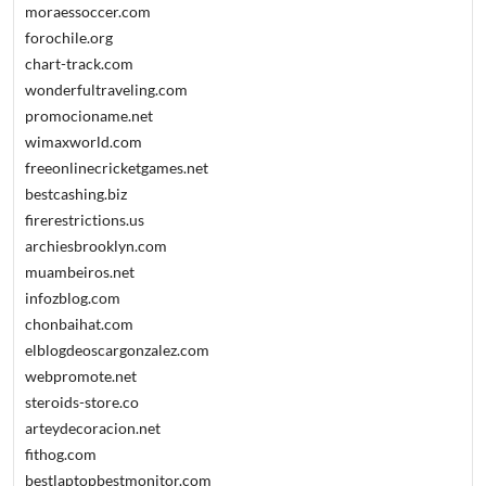
moraessoccer.com
forochile.org
chart-track.com
wonderfultraveling.com
promocioname.net
wimaxworld.com
freeonlinecricketgames.net
bestcashing.biz
firerestrictions.us
archiesbrooklyn.com
muambeiros.net
infozblog.com
chonbaihat.com
elblogdeoscargonzalez.com
webpromote.net
steroids-store.co
arteydecoracion.net
fithog.com
bestlaptopbestmonitor.com