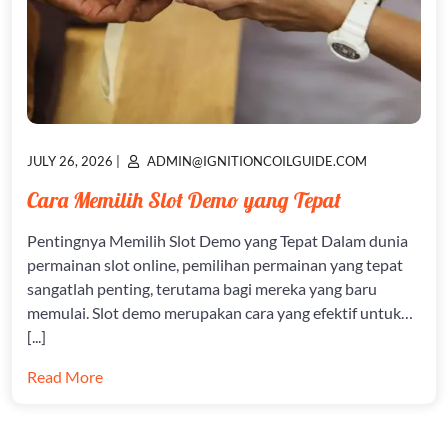
POSTED
POSTED
JULY 26, 2026
|
ADMIN@IGNITIONCOILGUIDE.COM
ON
ON
Cara Memilih Slot Demo yang Tepat
Pentingnya Memilih Slot Demo yang Tepat Dalam dunia
permainan slot online, pemilihan permainan yang tepat
sangatlah penting, terutama bagi mereka yang baru
memulai. Slot demo merupakan cara yang efektif untuk…
[...]
Read More