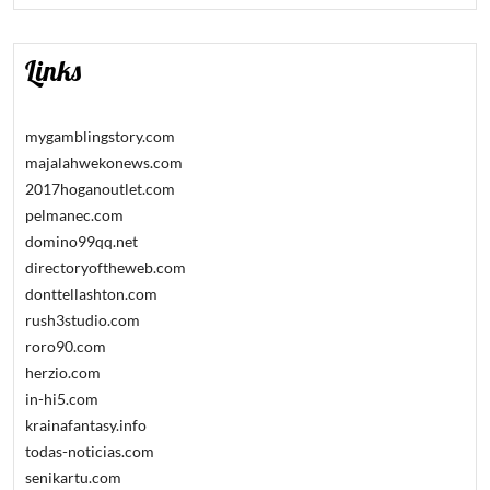
Links
mygamblingstory.com
majalahwekonews.com
2017hoganoutlet.com
pelmanec.com
domino99qq.net
directoryoftheweb.com
donttellashton.com
rush3studio.com
roro90.com
herzio.com
in-hi5.com
krainafantasy.info
todas-noticias.com
senikartu.com