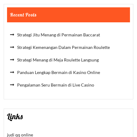
Recent Posts
Strategi Jitu Menang di Permainan Baccarat
Strategi Kemenangan Dalam Permainan Roulette
Strategi Menang di Meja Roulette Langsung
Panduan Lengkap Bermain di Kasino Online
Pengalaman Seru Bermain di Live Casino
Links
judi qq online