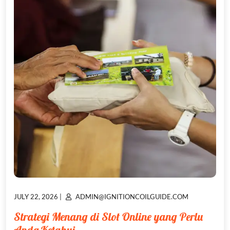
POSTED
POSTED
JULY 22, 2026
|
ADMIN@IGNITIONCOILGUIDE.COM
ON
ON
Strategi Menang di Slot Online yang Perlu