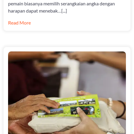
pemain biasanya memilih serangkaian angka dengan
harapan dapat menebak…[...]
Read More