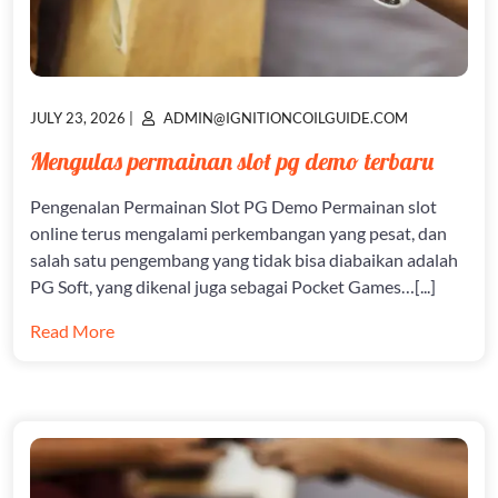
POSTED
POSTED
JULY 23, 2026
|
ADMIN@IGNITIONCOILGUIDE.COM
ON
ON
Mengulas permainan slot pg demo terbaru
Pengenalan Permainan Slot PG Demo Permainan slot
online terus mengalami perkembangan yang pesat, dan
salah satu pengembang yang tidak bisa diabaikan adalah
PG Soft, yang dikenal juga sebagai Pocket Games…[...]
Read More