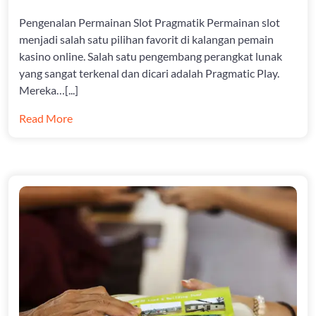
Pengenalan Permainan Slot Pragmatik Permainan slot
menjadi salah satu pilihan favorit di kalangan pemain
kasino online. Salah satu pengembang perangkat lunak
yang sangat terkenal dan dicari adalah Pragmatic Play.
Mereka…[...]
Read More