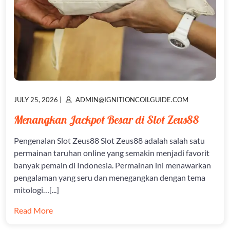
POSTED
POSTED
JULY 25, 2026
|
ADMIN@IGNITIONCOILGUIDE.COM
ON
ON
Menangkan Jackpot Besar di Slot Zeus88
Pengenalan Slot Zeus88 Slot Zeus88 adalah salah satu
permainan taruhan online yang semakin menjadi favorit
banyak pemain di Indonesia. Permainan ini menawarkan
pengalaman yang seru dan menegangkan dengan tema
mitologi…[...]
Read More